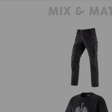
MIX & MA
Pantaloni e.s.concrete light