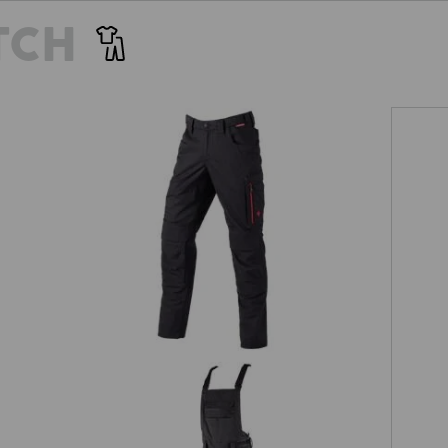
TCH
Pantaloni e.s.concrete light allseason