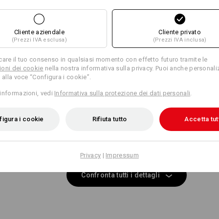
e.s.concrete. Gli slider si int
Stesse caratteristiche:
Stesse caratteristiche:
pantaloni, passando quasi i
Progetta tu
portautensili. Il minimalismo
Cliente aziendale
Cliente privato
(Prezzi IVA esclusa)
(Prezzi IVA inclusa)
*no
12
12
care il tuo consenso in qualsiasi momento con effetto futuro tramite le
oni dei cookie
nella nostra informativa sulla privacy. Puoi anche personali
 alla voce “Configura i cookie”.
ANCORA PIÙ SPAZIO
informazioni, vedi
Informativa sulla protezione dei dati personali
.
+2 altre caratteristiche
+2 altre caratteristiche
he porta attrezzi disponibili separatamente sono l’ampiamento 
igura i cookie
Rifiuta tutto
Accetta tut
e creano più spazio per i tuoi attrezzi!
tasche abbinate
Privacy
|
Impressum
Confronta tutti i dettagli