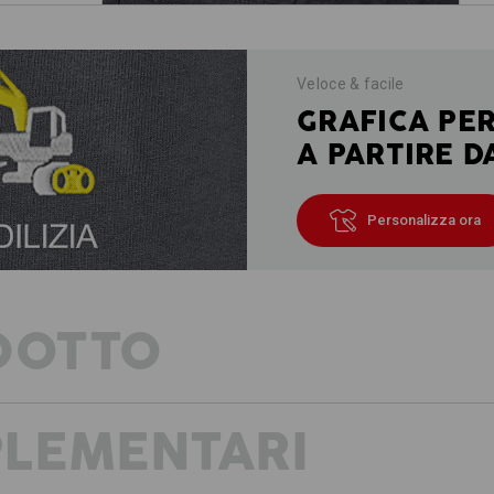
Veloce & facile
GRAFICA PE
A PARTIRE D
Personalizza ora
DOTTO
PLEMENTARI
MEZZA LUNGHEZZA -
POTENZA MASSIMA DEL TWILL!
Super leggero, ultra robusto, sma