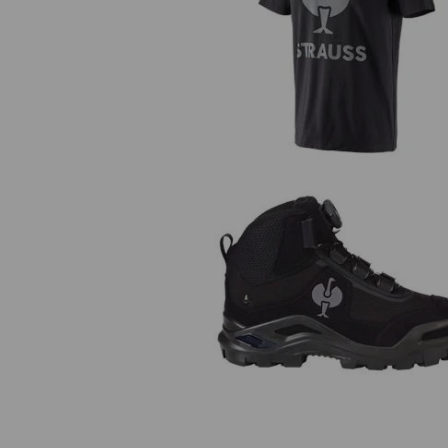
T-shirt e.s.concrete
S3 scarpe antinfortunistiche e.
Kastra II mid