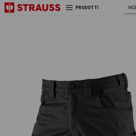
PRODOTTI
Short e.s.concrete light
nero