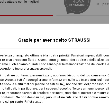
smartphone e una tasca di sic
colo attuale con le migliori
In 3 pas
*innovativo slide system
sul
pensato per attaccare
le
tasch
incluse)
Materiale:
Tessuto esterno
48
%
Cotone
/
36
%
(ca. 170 g/m²)
Grazie per aver scelto STRAUSS!
1
Manutenzione:
/
2
Lavaggio in lavatrice a 40 ℃
Asciugare nell’asciugabiancher
perienza di acquisto ottimale è la nostra priorità! Funzioni impeccabili, con
in modo delicato
r te e un processo fluido: Questi sono gli scopi dei cookie e delle altre te
1
Non lavare a secco
zziamo.Ti chiediamo quindi il consenso per la memorizzazione dei cookie e 
/
2
secondo le tue preferenze personali.
SLIDE-SY
ti mostrare contenuti personalizzati, abbiamo bisogno del tuo consenso. 
SCORRE CO
te 'Accetta tutto', raccoglieremo informazioni sulle tue interazioni sul nost
te cookie e altri metodi (anche basati su IA), nonché dati del processo d'o
!!! Articolo stagionale !!! Fornitu
di più
Attraverso l'innovativo sistem
mo tali dati, in particolare, per i seguenti scopi: offerte e annunci personal
esterne si possono fissare faci
r te, raccomandazioni di prodotti pertinenti, ricerche di mercato e misuraz
Short e.s.​motion 2020
Short e.s.​motion
dei pantaloni da lavoro e.s.c
contenuti. Se non desideri ciò, puoi rifiutare l'utilizzo di tali cookie e meto
donna* sono integrabili ai pan
ic sul pulsante 'Rifiuta tutto'.
Personalizzazione:
le tasche portautensili da uom