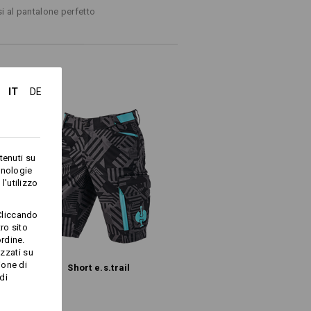
urezza con cerniera
si al pantalone perfetto
 lato sinistro e destro dei pantaloni,
e porta attrezzi e.s.concrete (non
Elastomultiestere
/
16
%
Poliammide
IT
DE
Non schiarire
ia
Stirare a freddo
tenuti su
cnologie
l'utilizzo
STEM-POCKETS
Cliccando
ME SU BINARI.
ro sito
rdine.
ra fino ad esaurimento scorte!
a scorrevole, le tasche Tool Pockets
izzati su
lmente a destra e a sinistra alla vita
ione di
Short e.s.​trail
oncrete: le tasche portautensili da
di
taloni da donna e.s.concrete, mentre
o* sono integrabili ai pantaloni uomo