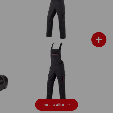
Salopette e.s.concrete solid
+
s.
Salopette e.s.concrete light allseason
mostra altro