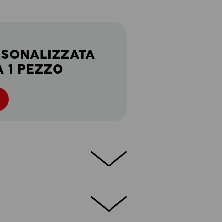
RSONALIZZATA
A 1 PEZZO
rt: il workwear deve essere così!