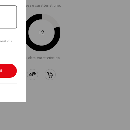
egrano in modo discreto nel design dei
Stesse caratteristiche:
nosservati in assenza delle tasche
Logoservice
 con il massimo spazio per riporre.
n incluse
12
zzare la
+1 altra caratteristica
perfetto
ti