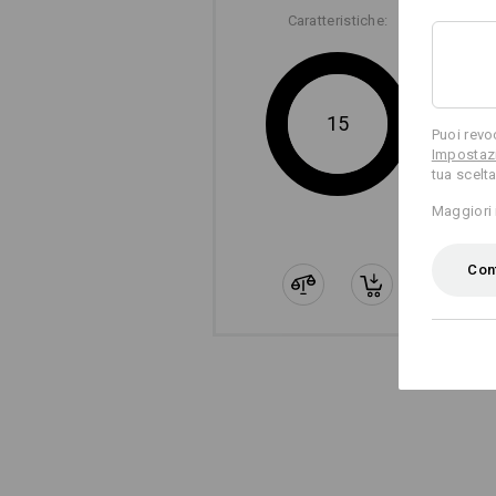
Caratteristiche:
15
Puoi revo
Impostazi
tua scelta
Maggiori 
Le tasc
Conf