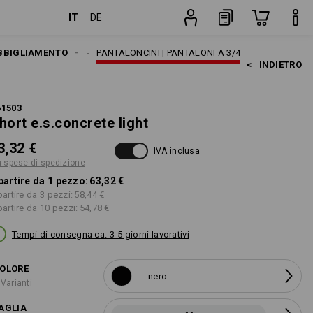
IT
DE
pezzo
OMO
BBIGLIAMENTO
PANTALONI
PANTALONCINI | PANTALONI A 3/4
<   
INDIETRO
61503
hort e.s.concrete light
3,32 €
IVA inclusa
ù spese di spedizione
partire da 1 pezzo:
63,32 €
partire da 3 pezzi:
58,44 €
partire da 10 pezzi:
54,78 €
Tempi di consegna ca. 3-5 giorni lavorativi
OLORE
nero
 Varianti
AGLIA