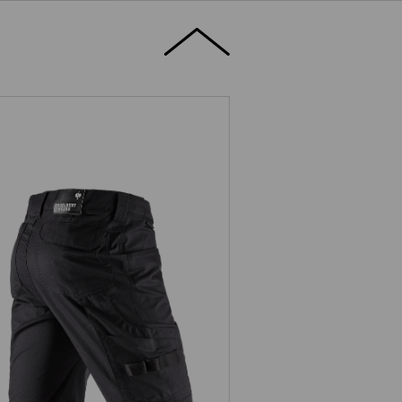
Short e.s.concrete light