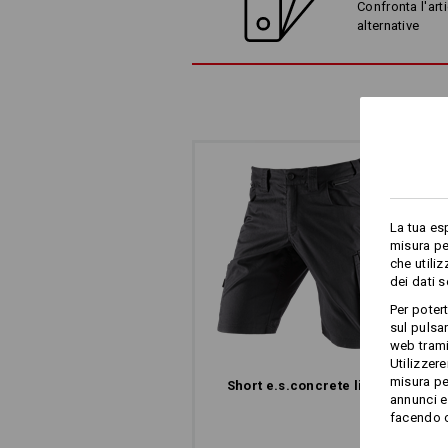
Confronta l'arti
alternative
La tua es
misura pe
che utili
dei dati 
Per poter
sul pulsan
web trami
Utilizzere
misura pe
Short e.s.​concrete light
annunci e 
facendo cl