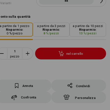
44
 Varianti
onto sulla quantità
a partire da 1 pezzo
a partire da 3 pezzi
a partire da 10 pezzi
Risparmio:
Risparmio:
Risparmio:
0
%/
pezzo
8
%/
pezzi
13
%/
pezzi
nel carrello
pezzo
Annota
Condividi
Confronta
Personalizza