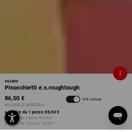
#
62400
Pinocchietti e.s.roughtough
86,50 €
IVA inclusa
più spese di spedizione
a partire da 1 pezzo:
86,50 €
a partire da 3 pezzi:
80,40 €
a partire da 10 pezzi:
74,30 €