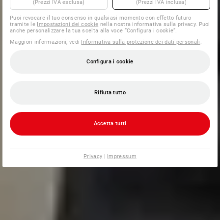
(Prezzi IVA esclusa)
(Prezzi IVA inclusa)
Puoi revocare il tuo consenso in qualsiasi momento con effetto futuro
tramite le
Impostazioni dei cookie
nella nostra informativa sulla privacy. Puoi
anche personalizzare la tua scelta alla voce “Configura i cookie”.
Maggiori informazioni, vedi
Informativa sulla protezione dei dati personali
.
Configura i cookie
Rifiuta tutto
Accetta tutti
Privacy
|
Impressum