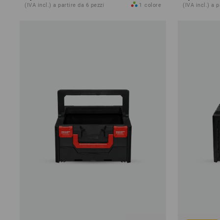
(IVA incl.) a partire da 6 pezzi
1
colore
(IVA incl.) a 