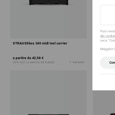
Puoi revo
dei cooki
voce “Con
STRAUSSbox 340 midi tool carrier
STRAUSSbox
Maggiori 
a partire da
42,58 €
a partire da
Con
(IVA incl.) a partire da 6 pezzi
1
Variante
(IVA incl.) a 