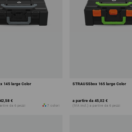
 145 large Color
STRAUSSbox 165 large Color
42,58 €
a partire da
45,02 €
partire da 6 pezzi
7
colori
(IVA incl.) a partire da 6 pezzi