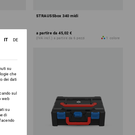
STRAUSSbox 340 midi
a partire da
45,02 €
7
colori
(IVA incl.) a partire da 6 pezzi
1
colore
IT
DE
nuti su
ologie che
o dei dati
ccando sul
to web
ati su
e di
i facendo