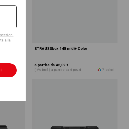
stazioni
ta alla
STRAUSSbox 145 midi+ Color
a partire da
45,02 €
i
1
colore
(IVA incl.) a partire da 6 pezzi
7
colori