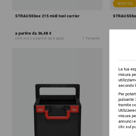
NOVITA'
STRAUSSbox 215 midi tool carrier
STRAUSSbo
a partire da
36,48 €
a partire da
(IVA incl.) a partire da 6 pezzi
1
Variante
(IVA incl.) a 
La tua esp
misura per
utilizziam
secondo l
Per poter
pulsante '
tramite co
Utilizzere
misura per
annunci e 
clic sul pu