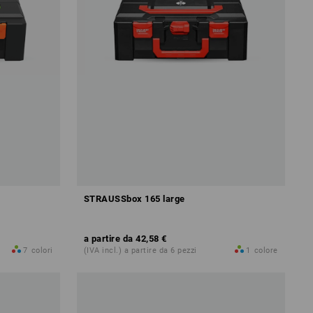
STRAUSSbox 165 large
a partire da
42,58 €
7
colori
(IVA incl.) a partire da 6 pezzi
1
colore