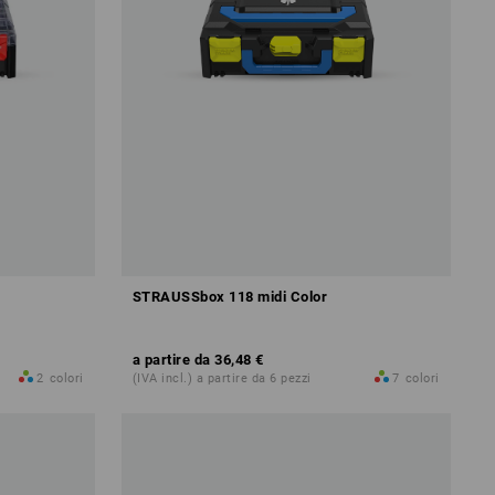
STRAUSSbox 118 midi Color
a partire da
36,48 €
2
colori
(IVA incl.) a partire da 6 pezzi
7
colori