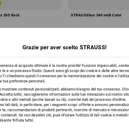
x 265 Rack
STRAUSSbox 340 midi Color
60,88 €
a partire da
48,68 €
partire da 6 pezzi
1
Variante
(IVA incl.) a partire da 6 pezzi
Grazie per aver scelto STRAUSS!
erienza di acquisto ottimale è la nostra priorità! Funzioni impeccabili, conte
 te e un processo fluido: Questi sono gli scopi dei cookie e delle altre tecn
o.Ti chiediamo quindi il consenso per la memorizzazione dei cookie e l'utilizz
e tue preferenze personali.
ti mostrare contenuti personalizzati, abbiamo bisogno del tuo consenso. Cli
Accetta tutto', raccoglieremo informazioni sulle tue interazioni sul nostro si
okie e altri metodi (anche basati su IA), nonché dati del processo d'ordine.
mo tali dati, in particolare, per i seguenti scopi: offerte e annunci personalizz
 te, raccomandazioni di prodotti pertinenti, ricerche di mercato e misurazion
contenuti. Se non desideri ciò, puoi rifiutare l'utilizzo di tali cookie e metod
lsante 'Rifiuta tutto'.