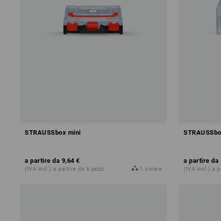
STRAUSSbox mini
STRAUSSbox 
a partire da
9,64 €
a partire da
(IVA incl.) a partire da 6 pezzi
1
colore
(IVA incl.) a 