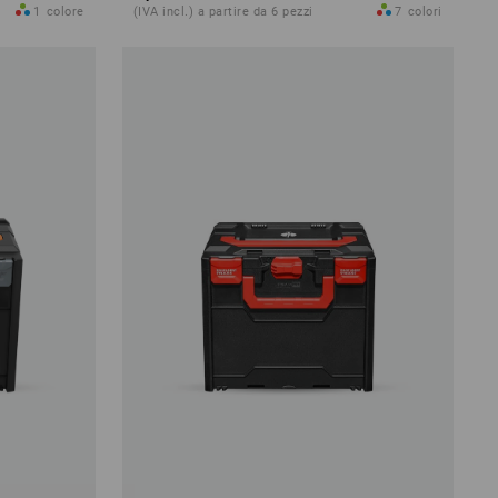
1
colore
(IVA incl.) a partire da 6 pezzi
7
colori