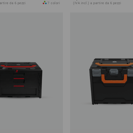
partire da 6 pezzi
7
colori
(IVA incl.) a partire da 6 pezzi