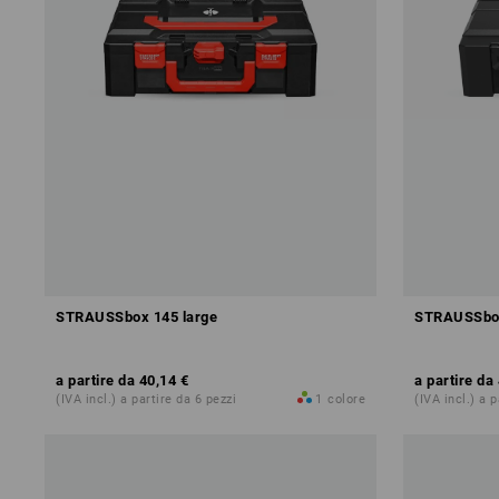
STRAUSSbox 145 large
STRAUSSbox
a partire da
40,14 €
a partire da
(IVA incl.) a partire da 6 pezzi
1
colore
(IVA incl.) a 