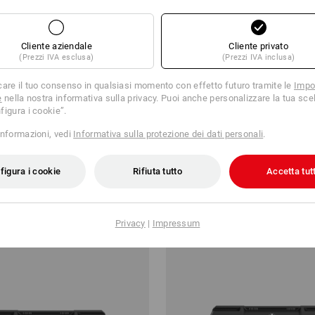
Cliente aziendale
Cliente privato
(Prezzi IVA esclusa)
(Prezzi IVA inclusa)
care il tuo consenso in qualsiasi momento con effetto futuro tramite le
Impo
e
nella nostra informativa sulla privacy. Puoi anche personalizzare la tua scel
figura i cookie”.
 95 midi+
STRAUSSbox 145 midi+
informazioni, vedi
Informativa sulla protezione dei dati personali
.
60,88 €
a partire da
41,36 €
figura i cookie
Rifiuta tutto
Accetta tutt
partire da 6 pezzi
1
Variante
(IVA incl.) a partire da 6 pezzi
Privacy
|
Impressum