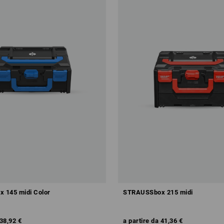
 145 midi Color
STRAUSSbox 215 midi
38,92 €
a partire da
41,36 €