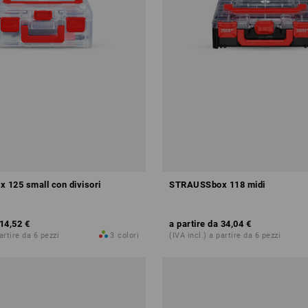
125 small con divisori
STRAUSSbox 118 midi
14,52 €
a partire da
34,04 €
partire da 6 pezzi
3
colori
(IVA incl.) a partire da 6 pezzi