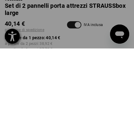
Set di 2 pannelli porta attrezzi STRAUSSbox
large
40,14 €
IVA inclusa
più spese di spedizione
a partire da 1 pezzo:
40,14 €
a partire da 2 pezzi:
38,92 €
a partire da 6 pezzi:
37,70 €
Tempi di consegna ca. 3-5
giorni lavorativi
Sconto sulla quantità
a partire da 1 pezzo
a partire da 2 pezzi
a partire da 6 pezzi
Risparmio:
Risparmio:
Risparmio:
0
%/
pezzo
3
%/
pezzi
6
%/
pezzi
pezzo