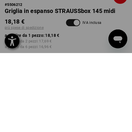
#
5506212
Griglia in espanso STRAUSSbox 145 midi
18,18 €
IVA inclusa
più spese di spedizione
a partire da 1 pezzo:
18,18 €
a partire da 2 pezzi:
17,69 €
a partire da 6 pezzi:
16,96 €
Tempi di consegna ca. 3-5
giorni lavorativi
Sconto sulla quantità
a partire da 1 pezzo
a partire da 2 pezzi
a partire da 6 pezzi
Risparmio:
Risparmio:
Risparmio:
0
%/
pezzo
3
%/
pezzi
7
%/
pezzi
pezzo