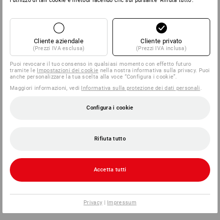
l'utilizzo di tali cookie e metodi facendo clic sul pulsante 'Rifiuta tutto'.
Cliente aziendale
Cliente privato
(Prezzi IVA esclusa)
(Prezzi IVA inclusa)
Puoi revocare il tuo consenso in qualsiasi momento con effetto futuro
tramite le
Impostazioni dei cookie
nella nostra informativa sulla privacy. Puoi
anche personalizzare la tua scelta alla voce “Configura i cookie”.
Maggiori informazioni, vedi
Informativa sulla protezione dei dati personali
.
Configura i cookie
Rifiuta tutto
Accetta tutti
Privacy
|
Impressum