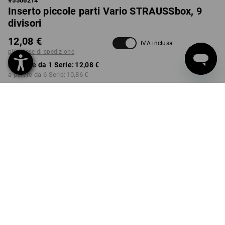
#
5506214
Inserto piccole parti Vario STRAUSSbox, 9
divisori
12,08 €
IVA inclusa
più spese di spedizione
a partire da 1 Serie:
12,08 €
a partire da 6 Serie:
10,86 €
Tempi di consegna ca. 3-5
giorni lavorativi
Sconto sulla quantità
a partire da 1 Serie
a partire da 6 Serie
Risparmio:
Risparmio:
0
%/
Serie
10
%/
Serie
Serie