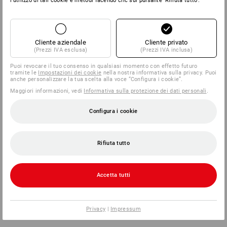
l'utilizzo di tali cookie e metodi facendo clic sul pulsante 'Rifiuta tutto'.
Cliente aziendale
Cliente privato
(Prezzi IVA esclusa)
(Prezzi IVA inclusa)
Puoi revocare il tuo consenso in qualsiasi momento con effetto futuro
tramite le
Impostazioni dei cookie
nella nostra informativa sulla privacy. Puoi
anche personalizzare la tua scelta alla voce “Configura i cookie”.
Maggiori informazioni, vedi
Informativa sulla protezione dei dati personali
.
Configura i cookie
Rifiuta tutto
Accetta tutti
Privacy
|
Impressum