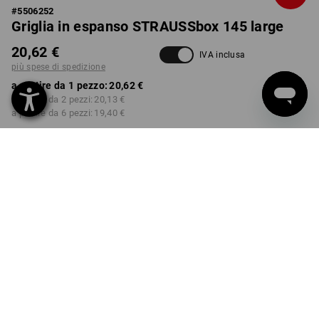
#
5506252
Griglia in espanso STRAUSSbox 145 large
20,62 €
IVA inclusa
più spese di spedizione
a partire da 1 pezzo:
20,62 €
a partire da 2 pezzi:
20,13 €
a partire da 6 pezzi:
19,40 €
Tempi di consegna ca. 3-5
giorni lavorativi
Sconto sulla quantità
a partire da 1 pezzo
a partire da 2 pezzi
a partire da 6 pezzi
Risparmio:
Risparmio:
Risparmio:
0
%/
pezzo
2
%/
pezzi
6
%/
pezzi
pezzo