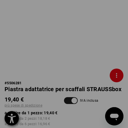
#
5506281
Piastra adattatrice per scaffali STRAUSSbox
19,40 €
IVA inclusa
più spese di spedizione
a partire da 1 pezzo:
19,40 €
a partire da 2 pezzi:
18,18 €
a partire da 6 pezzi:
16,96 €