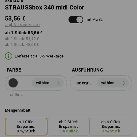
#
5614416
STRAUSSbox 340 midi Color
53,56 €
mit MwSt.
zzgl. Versandkosten
ab 1 Stück:
53,56 €
ab 2 Stück:
51,12 €
ab 6 Stück:
48,68 €
Lieferzeit ca. 3-5 Werktage
FARBE
AUSFÜHRUNG
seegrün
wählen
wählen
anthrazit
Mengenrabatt
ab 1 Stück
ab 2 Stück
ab 6 Stück
Ersparnis:
Ersparnis:
Ersparnis:
0
%/
Stück
5
%/
Stück
9
%/
Stück