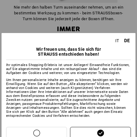
Nie mehr den halben Turm auseinander nehmen, um an ein
bestimmtes Werkzeug zu kommen - beim STRAUSSboxen-
Turm können Sie jederzeit jede der Boxen öffnen.
IMMER
GUTE VERBINDUNG
DE
IT
Wir freuen uns, dass Sie sich für
STRAUSS entschieden haben!
Ihr optimales Shopping-Erlebnis ist unser Anliegen! Einwandfreie Funktionen,
auf Sie abgestimmte Inhalte und ein reibungsloser Ablauf - das sind die
Aufgaben der Cookies und weiterer, von uns eingesetzter Technologien.
Um Ihnen personalisierte Inhalte anzeigen zu können, benötigen wir Ihre
Einwilligung. Wenn Sie auf den Button „Alle akzeptieren“ klicken, werden wir
anhand von Cookies und weiteren (auch KI-gestützten) Verfahren
Informationen über Ihre Interaktionen auf unserer Internetseite sowie Daten
aus dem Bestellprozess erfassen und diese insbesondere zu folgenden
Zwecken nutzen: personalisierte, auf Sie zugeschnittene Angebote und
Anzeigen, passgenaue Produktempfehlungen, Marktforschung sowie
Anzeigen- und Inhaltsmessungen. Sollten Sie dies nicht wünschen, können
Sie sich per Klick auf den Button “Alle ablehnen” auch gegen den Einsatz
entsprechender Cookies und Verfahren entscheiden.