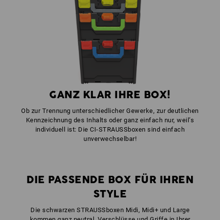
1
x
STRAUSSbox Verschlüsse
Farbe: anthrazit
1
x
STRAUSSbox Frontgriff uni + Deckelgriff
Farbe: seegrün
GANZ KLAR IHRE BOX!
Ob zur Trennung unterschiedlicher Gewerke, zur deutlichen
Kennzeichnung des Inhalts oder ganz einfach nur, weil’s
individuell ist: Die CI-STRAUSSboxen sind einfach
unverwechselbar!
DIE PASSENDE BOX FÜR IHREN
STYLE
Die schwarzen STRAUSSboxen Midi, Midi+ und Large
kommen ganz neutral, Verschlüsse und Griffe in Ihrer