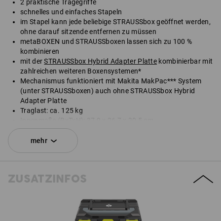
2 praktische Tragegriffe
schnelles und einfaches Stapeln
im Stapel kann jede beliebige STRAUSSbox geöffnet werden,
ohne darauf sitzende entfernen zu müssen
metaBOXEN und STRAUSSboxen lassen sich zu 100 %
kombinieren
mit der
STRAUSSbox Hybrid Adapter Platte
kombinierbar mit
zahlreichen weiteren Boxensystemen*
Mechanismus funktioniert mit Makita MakPac*** System
(unter STRAUSSboxen) auch ohne STRAUSSbox Hybrid
Adapter Platte
Traglast: ca. 125 kg
Innenmaße (BxTxH): 37,9 x 26,7 x 30,5 cm
Außenmaße (BxTxH): 39,6 x 29,6 x 34,0 cm
mehr
*Nicht im Lieferumfang enthalten.
Lieferung ohne Inhalt.
ZUSATZINFOS
SET BESTEHEND AUS:
1
x
STRAUSSbox 340 midi N
Farbe: schwarz