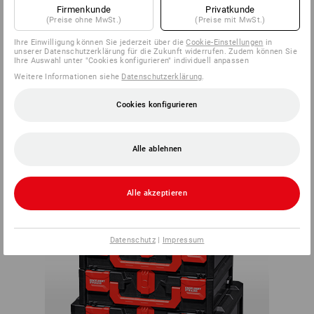
Firmenkunde
Privatkunde
(Preise ohne MwSt.)
(Preise mit MwSt.)
Innerhalb des Systems lässt sich jede Box mit jeder
Ihre Einwilligung können Sie jederzeit über die
Cookie-Einstellungen
in
unserer Datenschutzerklärung für die Zukunft widerrufen. Zudem können Sie
beliebigen STRAUSSbox verbinden. Der Kreativität und
Ihre Auswahl unter "Cookies konfigurieren" individuell anpassen
individuellen Bedürfnissen sind dabei so gut wie keine
Weitere Informationen siehe
Datenschutzerklärung
.
Grenzen gesetzt.
PASST
Cookies konfigurieren
IMMER
Alle ablehnen
Alle akzeptieren
Datenschutz
|
Impressum