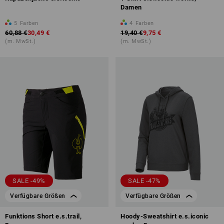
Damen
5
Farben
4
Farben
60,88 €
30,49 €
19,40 €
9,75 €
(m. MwSt.)
(m. MwSt.)
SALE -49%
SALE -47%
Verfügbare Größen
Verfügbare Größen
Funktions Short e.s.trail,
Hoody-Sweatshirt e.s.iconic