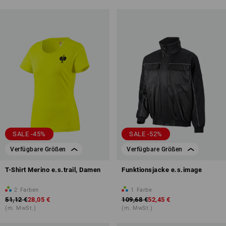
SALE -45%
SALE -52%
Verfügbare Größen
Verfügbare Größen
T-Shirt Merino e.s.trail, Damen
Funktionsjacke e.s.image
2
Farben
1
Farbe
51,12 €
28,05 €
109,68 €
52,45 €
(m. MwSt.)
(m. MwSt.)