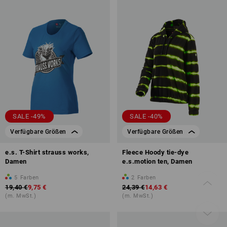
SALE -49%
SALE -40%
Verfügbare Größen
Verfügbare Größen
e.s. T-Shirt strauss works,
Fleece Hoody tie-dye
Damen
e.s.motion ten, Damen
5
Farben
2
Farben
19,40 €
9,75 €
24,39 €
14,63 €
(m. MwSt.)
(m. MwSt.)