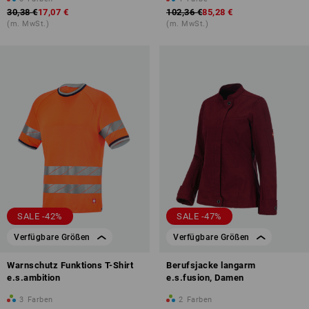
30,38 €
17,07 €
102,36 €
85,28 €
(m. MwSt.)
(m. MwSt.)
SALE -42%
SALE -47%
Verfügbare Größen
Verfügbare Größen
Warnschutz Funktions T-Shirt
Berufsjacke langarm
e.s.ambition
e.s.fusion, Damen
3
Farben
2
Farben