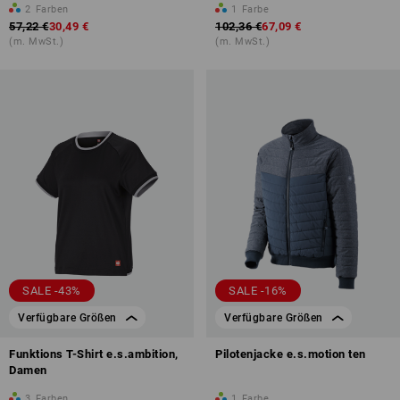
2
Farben
1
Farbe
57,22 €
30,49 €
102,36 €
67,09 €
(m. MwSt.)
(m. MwSt.)
SALE -43%
SALE -16%
Verfügbare Größen
Verfügbare Größen
Funktions T-Shirt e.s.ambition,
Pilotenjacke e.s.motion ten
Damen
3
Farben
1
Farbe