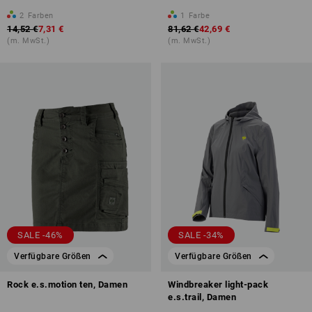
2
Farben
1
Farbe
14,52 €
7,31 €
81,62 €
42,69 €
(m. MwSt.)
(m. MwSt.)
SALE -46%
SALE -34%
Verfügbare Größen
Verfügbare Größen
Rock e.s.motion ten, Damen
Windbreaker light-pack
e.s.trail, Damen