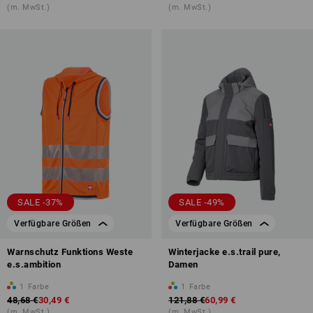
(m. MwSt.)
(m. MwSt.)
SALE -37%
SALE -49%
Verfügbare Größen
Verfügbare Größen
Warnschutz Funktions Weste
Winterjacke e.s.trail pure,
e.s.ambition
Damen
1
Farbe
1
Farbe
48,68 €
30,49 €
121,88 €
60,99 €
(m. MwSt.)
(m. MwSt.)