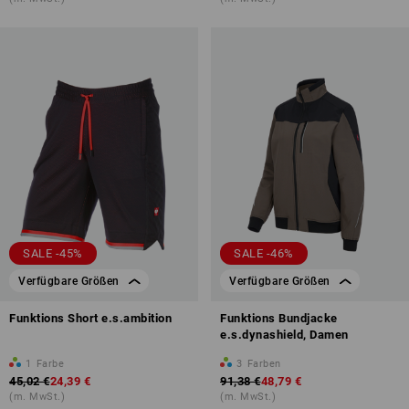
SALE -45%
SALE -46%
Verfügbare Größen
Verfügbare Größen
Funktions Short e.s.ambition
Funktions Bundjacke
e.s.dynashield, Damen
1
Farbe
3
Farben
45,02 €
24,39 €
91,38 €
48,79 €
(m. MwSt.)
(m. MwSt.)