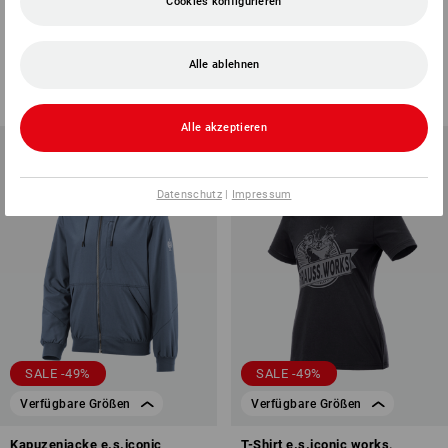
Cookies konfigurieren
Funktions Tank-Shirt
Warnschutz Funktions Short
e.s.ambition
e.s.ambition
1
Farbe
1
Farbe
Alle ablehnen
48,68 €
24,39 €
48,68 €
24,39 €
(m. MwSt.)
(m. MwSt.)
Alle akzeptieren
Datenschutz
|
Impressum
SALE -49%
SALE -49%
Verfügbare Größen
Verfügbare Größen
Kapuzenjacke e.s.iconic
T-Shirt e.s.iconic works,