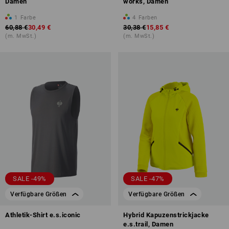
Damen
works, Damen
1
Farbe
4
Farben
60,88 €
30,49 €
30,38 €
15,85 €
(m. MwSt.)
(m. MwSt.)
SALE -49%
SALE -47%
Verfügbare Größen
Verfügbare Größen
Athletik-Shirt e.s.iconic
Hybrid Kapuzenstrickjacke
e.s.trail, Damen