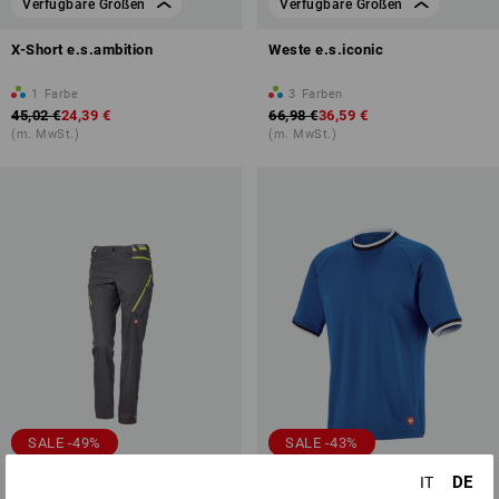
Verfügbare Größen
Verfügbare Größen
X-Short e.s.ambition
Weste e.s.iconic
1
Farbe
3
Farben
45,02 €
24,39 €
66,98 €
36,59 €
(m. MwSt.)
(m. MwSt.)
SALE -49%
SALE -43%
Verfügbare Größen
Verfügbare Größen
DE
IT