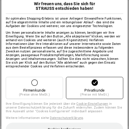
Wir freuen uns, dass Sie sich für
Multipocket-Hose e.s.ambition,
Funktions T-Shirt e.s.ambition
STRAUSS entschieden haben!
Damen
Ihr optimales Shopping-Erlebnis ist unser Anliegen! Einwandfreie Funktionen,
4
Farben
3
Farben
auf Sie abgestimmte Inhalte und ein reibungsloser Ablauf - das sind die
60,88 €
30,49 €
30,38 €
17,07 €
Aufgaben der Cookies und weiterer, von uns eingesetzter Technologien.
(m. MwSt.)
(m. MwSt.)
Um Ihnen personalisierte Inhalte anzeigen zu können, benötigen wir Ihre
Einwilligung. Wenn Sie auf den Button „Alle akzeptieren“ klicken, werden wir
anhand von Cookies und weiteren (auch KI-gestützten) Verfahren
Informationen über Ihre Interaktionen auf unserer Internetseite sowie Daten
aus dem Bestellprozess erfassen und diese insbesondere zu folgenden
Zwecken nutzen: personalisierte, auf Sie zugeschnittene Angebote und
Anzeigen, passgenaue Produktempfehlungen, Marktforschung sowie
Anzeigen- und Inhaltsmessungen. Sollten Sie dies nicht wünschen, können
Sie sich per Klick auf den Button “Alle ablehnen” auch gegen den Einsatz
entsprechender Cookies und Verfahren entscheiden.
Firmenkunde
Privatkunde
(Preise ohne MwSt.)
(Preise mit MwSt.)
Ihre Einwilligung können Sie jederzeit über die
Cookie-Einstellungen
in
unserer Datenschutzerklärung für die Zukunft widerrufen. Zudem können Sie
SALE -49%
SALE -49%
Ihre Auswahl unter "Cookies konfigurieren" individuell anpassen
Weitere Informationen siehe
Datenschutzerklärung
.
Verfügbare Größen
Verfügbare Größen