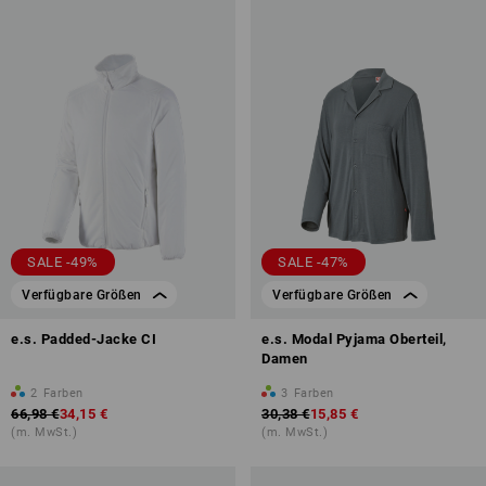
SALE -49%
SALE -47%
Verfügbare Größen
Verfügbare Größen
e.s. Padded-Jacke CI
e.s. Modal Pyjama Oberteil,
Damen
2
Farben
3
Farben
66,98 €
34,15 €
30,38 €
15,85 €
(m. MwSt.)
(m. MwSt.)