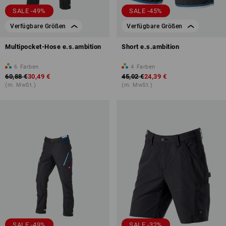
SALE -49%
SALE -45%
Verfügbare Größen
Verfügbare Größen
Multipocket-Hose e.s.ambition
Short e.s.ambition
6
Farben
4
Farben
60,88 €
30,49 €
45,02 €
24,39 €
(m. MwSt.)
(m. MwSt.)
SALE -49%
SALE -32%