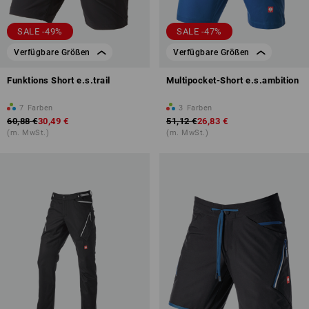
SALE -49%
SALE -47%
Verfügbare Größen
Verfügbare Größen
Funktions Short e.s.trail
Multipocket-Short e.s.ambition
7
Farben
3
Farben
60,88 €
30,49 €
51,12 €
26,83 €
(m. MwSt.)
(m. MwSt.)