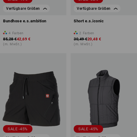
Verfügbare Größen
Verfügbare Größen
Bundhose e.s.ambition
Short e.s.iconic
4
Farben
2
Farben
85,28 €
42,69 €
30,49 €
20,48 €
(m. MwSt.)
(m. MwSt.)
SALE -45%
SALE -45%