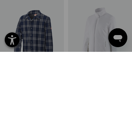
SALE -29%
SALE -49%
Verfügbare Größen
Verfügbare Größen
e.s. Karo-Pyjama Oberteil,
e.s. Padded-Jacke CI, Damen
Kinder
2
Farben
1
Farbe
14,63 €
10,25 €
66,98 €
34,15 €
(m. MwSt.)
(m. MwSt.)