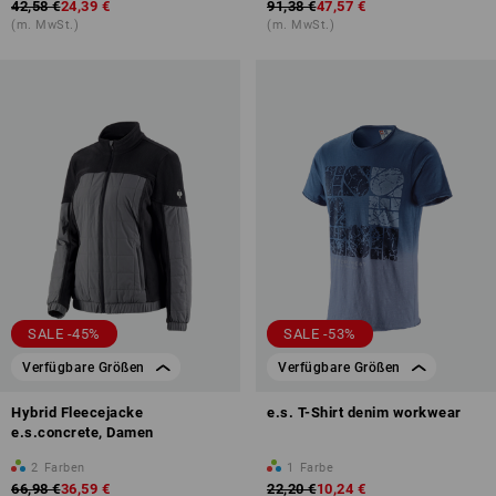
42,58 €
24,39 €
91,38 €
47,57 €
(m. MwSt.)
(m. MwSt.)
SALE -45%
SALE -53%
Verfügbare Größen
Verfügbare Größen
Hybrid Fleecejacke
e.s. T-Shirt denim workwear
e.s.concrete, Damen
2
Farben
1
Farbe
66,98 €
36,59 €
22,20 €
10,24 €