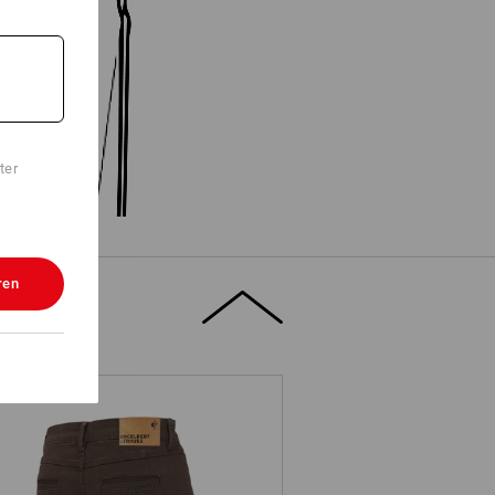
ter
ren