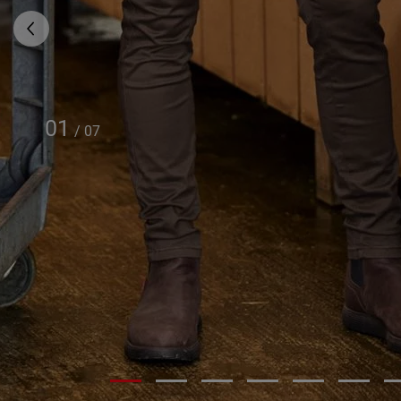
01
/
07