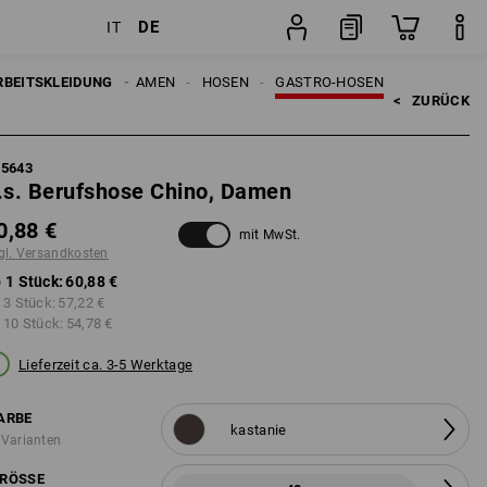
DE
IT
Stück
RBEITSKLEIDUNG
DAMEN
HOSEN
GASTRO-HOSEN
<   
ZURÜCK
95643
.s. Berufshose Chino, Damen
0,88 €
mit MwSt.
gl. Versandkosten
 1 Stück:
60,88 €
 3 Stück:
57,22 €
 10 Stück:
54,78 €
Lieferzeit ca. 3-5 Werktage
ARBE
kastanie
 Varianten
RÖSSE