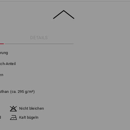
DETAILS
hrung
ch-Anteil
n
en
sthan
(ca. 295 g/m²)
Nicht bleichen
d
Kalt bügeln