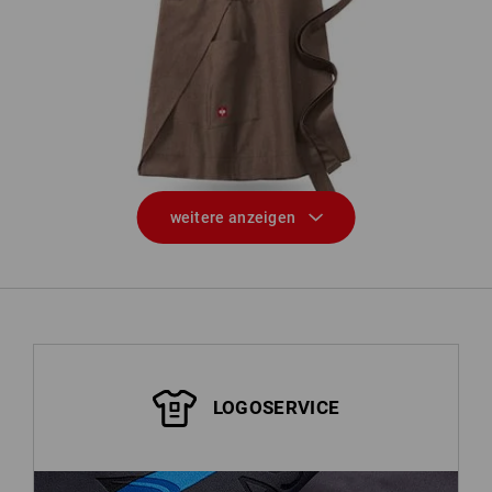
Vorbinder e.s.fusion, Damen
weitere anzeigen
LOGOSERVICE