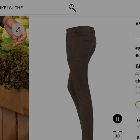
mit MwSt.
60,88 €
40
ie
zzgl. Versandkosten
A
#
e
6
zz
ab
ab
ab
F
4
G