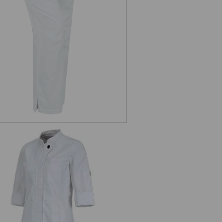
Berufsjacke 3/4-Arm e.s.fusion,
Damen