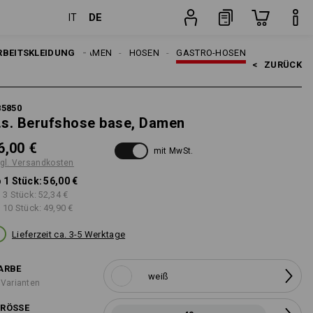
DE
IT
Stück
RBEITSKLEIDUNG
DAMEN
HOSEN
GASTRO-HOSEN
<   
ZURÜCK
85850
.s. Berufshose base, Damen
6,00 €
mit MwSt.
gl. Versandkosten
 1 Stück:
56,00 €
 3 Stück:
52,34 €
 10 Stück:
49,90 €
Lieferzeit ca. 3-5 Werktage
ARBE
weiß
 Varianten
RÖSSE