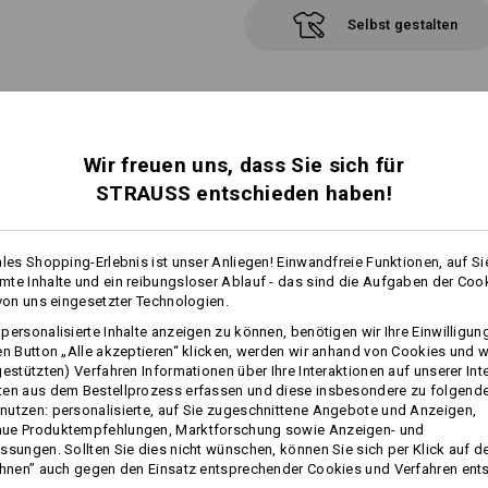
Selbst gestalten
ATUNG
Wir freuen uns, dass Sie sich für
STRAUSS entschieden haben!
ales Shopping-Erlebnis ist unser Anliegen! Einwandfreie Funktionen, auf Si
ER
te Inhalte und ein reibungsloser Ablauf - das sind die Aufgaben der Coo
 von uns eingesetzter Technologien.
zur perfekten Hose
personalisierte Inhalte anzeigen zu können, benötigen wir Ihre Einwilligu
en Button „Alle akzeptieren“ klicken, werden wir anhand von Cookies und w
gestützten) Verfahren Informationen über Ihre Interaktionen auf unserer Int
ten aus dem Bestellprozess erfassen und diese insbesondere zu folgend
utzen: personalisierte, auf Sie zugeschnittene Angebote und Anzeigen,
ue Produktempfehlungen, Marktforschung sowie Anzeigen- und
ssungen. Sollten Sie dies nicht wünschen, können Sie sich per Klick auf d
ehnen” auch gegen den Einsatz entsprechender Cookies und Verfahren ent