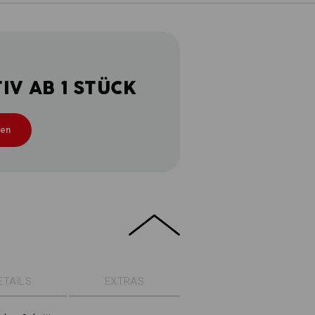
V AB 1 STÜCK
ten
ETAILS
EXTRAS