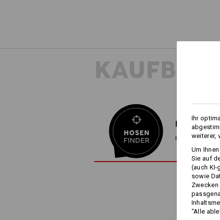
KAUFBER
Ihr optim
HOSENFIND
abgestimm
weiterer,
In 3 Schritten 
Um Ihnen 
Sie auf d
(auch KI-
sowie Da
Zwecken n
passgena
Inhaltsme
“Alle abl