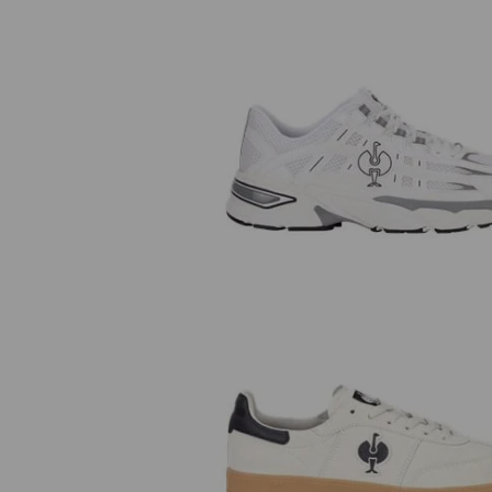
O1 Berufsschuhe e.s. Lewistown 
O1 Berufsschuhe e.s. Brockton 