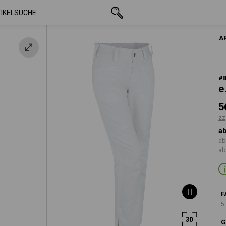
mit MwSt.
56,00 €
40
zzgl. Versandkosten
A
#
e
5
zz
ab
ab
ab
F
5
G