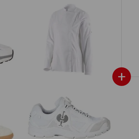
low
e.s. Kochhemd, Damen
+
low
O2 Berufsschuhe e.s. Minkar II