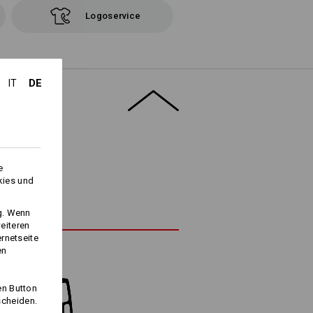
Logoservice
DE
IT
e
kies und
ng. Wenn
eiteren
ernetseite
en
en Button
scheiden.