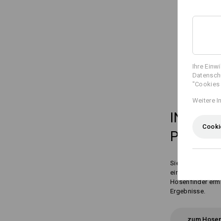
Ihre Einw
Datenschu
"Cookies 
Weitere I
IN
3 SC
Cooki
PERFE
Sie suchen die p
einfach Ihre Vor
Hosenfinder ermi
Ergebnisse.
zum Hosen