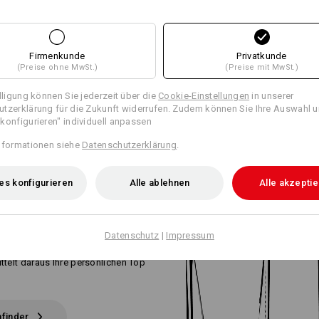
Firmenkunde
Privatkunde
(Preise ohne MwSt.)
(Preise mit MwSt.)
illigung können Sie jederzeit über die
Cookie-Einstellungen
in unserer
tzerklärung für die Zukunft widerrufen. Zudem können Sie Ihre Auswahl u
konfigurieren" individuell anpassen
nformationen siehe
Datenschutzerklärung
.
HRITTEN
ZUR
es konfigurieren
Alle ablehnen
Alle akzepti
KTEN
HOSE
Datenschutz
|
Impressum
erfekte Arbeitshose? Verraten Sie uns
lieben und Anforderungen. Der
ttelt daraus Ihre persönlichen Top
finder