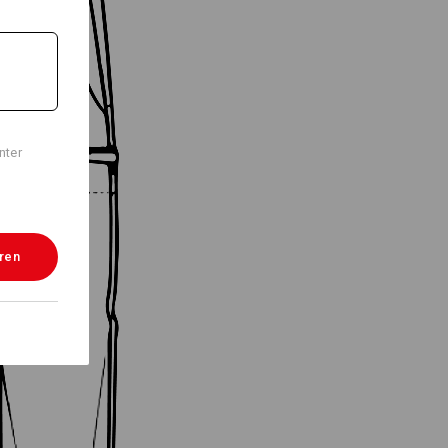
nter
eren