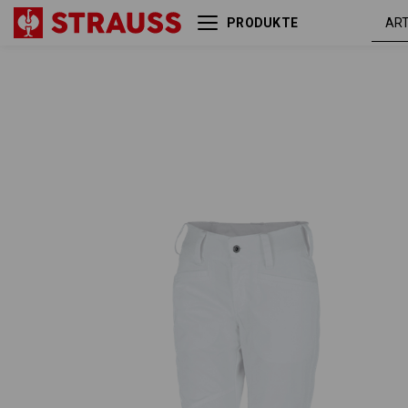
PRODUKTE
e.s. Berufshose base, Damen
weiß