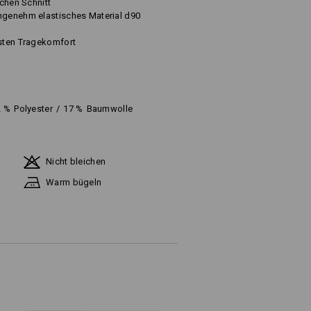
ichen Schnitt
ngenehm elastisches Material d90
esten Tragekomfort
2
%
Polyester
/
17
%
Baumwolle
Nicht bleichen
Warm bügeln