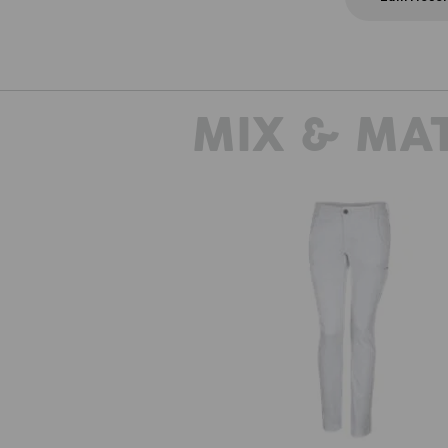
MIX & MA
e.s. Berufshose Chino, Damen