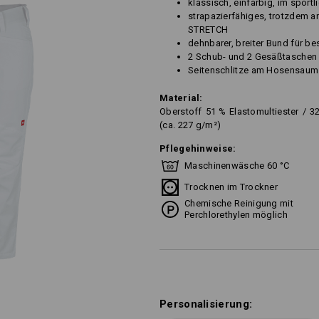
klassisch, einfarbig, im sportl
strapazierfähiges, trotzdem a
STRETCH
dehnbarer, breiter Bund für b
2 Schub- und 2 Gesäßtaschen
Seitenschlitze am Hosensaum
Material:
Oberstoff
51
%
Elastomultiester
/
3
(ca. 227 g/m²)
Pflegehinweise:
Maschinenwäsche 60 °C
Trocknen im Trockner
Chemische Reinigung mit
Perchlorethylen möglich
Personalisierung: