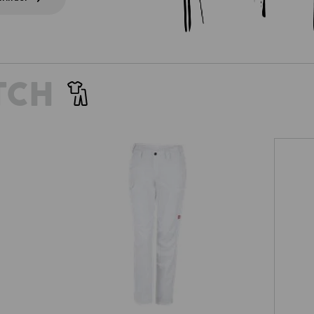
TCH
e.s. Berufshose pocket, Damen