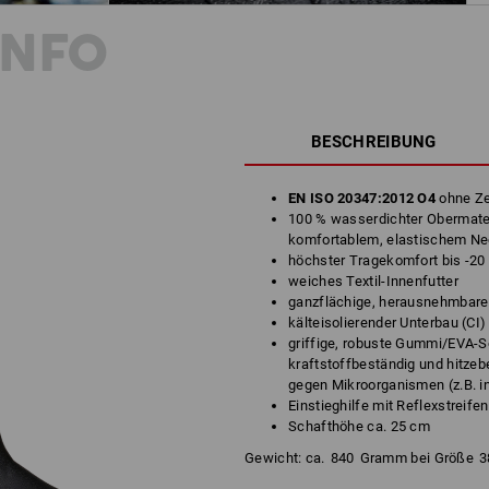
INFO
BESCHREIBUNG
EN ISO 20347:2012 O4
ohne Z
100 % wasserdichter Obermate
komfortablem, elastischem N
höchster Tragekomfort bis -20
weiches Textil-Innenfutter
ganzflächige, herausnehmbare
kälteisolierender Unterbau (CI)
griffige, robuste Gummi/EVA-So
kraftstoffbeständig und hitzeb
gegen Mikroorganismen (z.B. i
Einstieghilfe mit Reflexstreifen
Schafthöhe ca. 25 cm
Gewicht: ca.
840
Gramm bei Größe
3