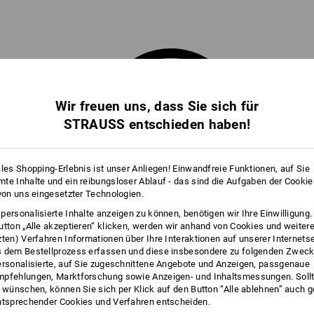
Wir freuen uns, dass Sie sich für
STRAUSS entschieden haben!
ales Shopping-Erlebnis ist unser Anliegen! Einwandfreie Funktionen, auf Sie
te Inhalte und ein reibungsloser Ablauf - das sind die Aufgaben der Cooki
 von uns eingesetzter Technologien.
personalisierte Inhalte anzeigen zu können, benötigen wir Ihre Einwilligung
utton „Alle akzeptieren“ klicken, werden wir anhand von Cookies und weiter
EN
ZUM
zten) Verfahren Informationen über Ihre Interaktionen auf unserer Internets
 dem Bestellprozess erfassen und diese insbesondere zu folgenden Zwec
CHUHWERK
ersonalisierte, auf Sie zugeschnittene Angebote und Anzeigen, passgenaue
pfehlungen, Marktforschung sowie Anzeigen- und Inhaltsmessungen. Sollt
t wünschen, können Sie sich per Klick auf den Button “Alle ablehnen” auch 
ntsprechender Cookies und Verfahren entscheiden.
hwerk? Verraten Sie uns