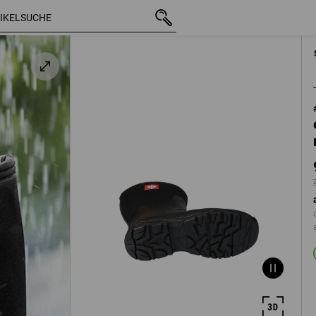
mit MwSt.
91,38 €
37
arz
zzgl. Versandkoste