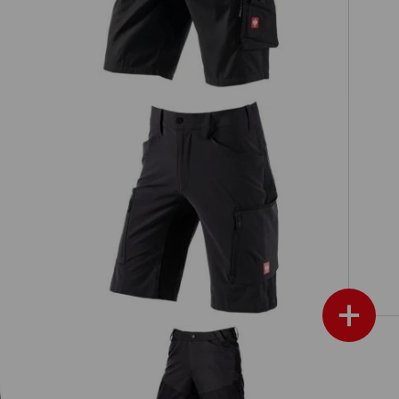
e.
Short e.s.vision stretch, Herren
+