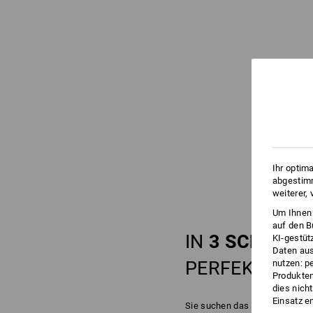
Ihr optim
abgestimm
weiterer,
Um Ihnen 
auf den B
IN
3 SCHRITT
KI-gestüt
Daten aus
PERFEKTEN
S
nutzen: p
Produktem
dies nich
Einsatz e
Sie suchen das perfekte Schu