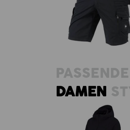
Cargoshort e.s.motion ten Som
PASSENDE
DAMEN
ST