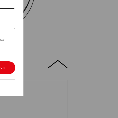
ter
ren