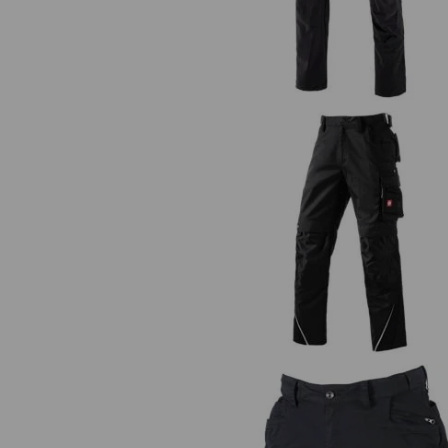
Bundhose e.s.motion