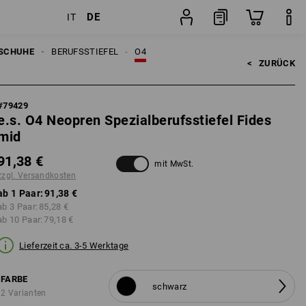
DE
IT
n
Paar
SCHUHE
BERUFSSTIEFEL
O4
<   
ZURÜCK
#
79429
e.s. O4 Neopren Spezialberufsstiefel Fides
mid
91,38 €
mit MwSt.
zzgl. Versandkosten
ab 1 Paar:
91,38 €
ab 3 Paar:
85,28 €
ab 10 Paar:
79,18 €
Lieferzeit ca. 3-5 Werktage
FARBE
schwarz
2 Varianten