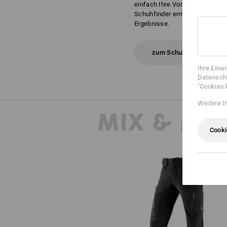
einfach Ihre Vorlieben und An
Schuhfinder ermittelt daraus I
Ergebnisse.
zum Schuhfinder
Ihre Einw
Datenschu
"Cookies 
Weitere I
MIX & MA
Cooki
Cargohose e.s.vision stretch, Her