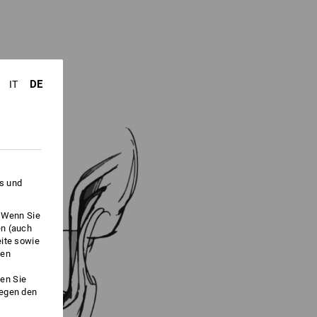
DE
IT
es und
. Wenn Sie
en (auch
eite sowie
ken
en Sie
gegen den