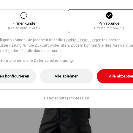
forderungen. Der
hre persönlichen Top
Firmenkunde
Privatkunde
(Preise ohne MwSt.)
(Preise mit MwSt.)
illigung können Sie jederzeit über die
Cookie-Einstellungen
in unserer
tzerklärung für die Zukunft widerrufen. Zudem können Sie Ihre Auswahl un
konfigurieren" individuell anpassen
nformationen siehe
Datenschutzerklärung
.
TCH
es konfigurieren
Alle ablehnen
Alle akzeptie
Datenschutz
|
Impressum
ren
Short e.s.motion