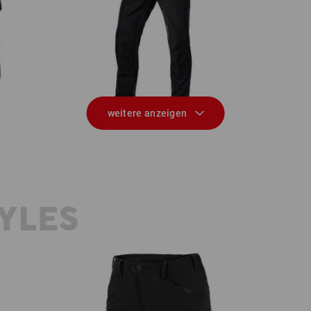
mer
Hybrid Funktionshose e.s.trail
weitere anzeigen
YLES