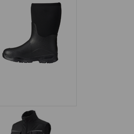
s. O4 Neopren Spezialberufsstiefel
Fides mid