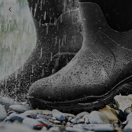
01
/
04