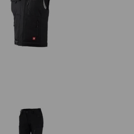
Softshellweste e.s.motion