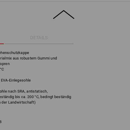
DETAILS
ehenschutzkappe
rialmix aus robustem Gummi und
eopren
 °C
 EVA-Einlegesohle
hle nach SRA, antistatisch,
eständig bis ca. 200 °C, bedingt beständig
n der Landwirtschaft)
8