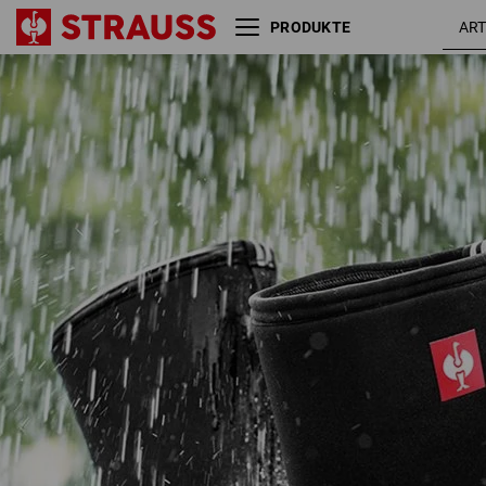
PRODUKTE
e.s. O4 Neopren
schw
Spezialberufsstiefel Fides mid