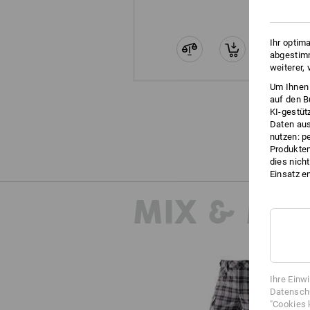
Ihr optim
abgestimm
weiterer,
Um Ihnen 
auf den B
KI-gestüt
Daten aus
nutzen: p
Produktem
dies nich
Einsatz e
MIX & MA
Ihre Einw
Datenschu
"Cookies 