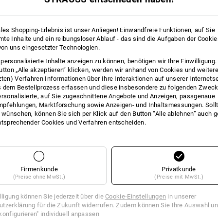
+2 weitere Features
+1 weiteres Feature
ales Shopping-Erlebnis ist unser Anliegen! Einwandfreie Funktionen, auf Sie
te Inhalte und ein reibungsloser Ablauf - das sind die Aufgaben der Cooki
 von uns eingesetzter Technologien.
personalisierte Inhalte anzeigen zu können, benötigen wir Ihre Einwilligung
utton „Alle akzeptieren“ klicken, werden wir anhand von Cookies und weiter
zten) Verfahren Informationen über Ihre Interaktionen auf unserer Internets
Alle Details vergleichen
 dem Bestellprozess erfassen und diese insbesondere zu folgenden Zwec
ersonalisierte, auf Sie zugeschnittene Angebote und Anzeigen, passgenaue
pfehlungen, Marktforschung sowie Anzeigen- und Inhaltsmessungen. Sollt
t wünschen, können Sie sich per Klick auf den Button “Alle ablehnen” auch 
ntsprechender Cookies und Verfahren entscheiden.
TCH
Firmenkunde
Privatkunde
(Preise ohne MwSt.)
(Preise mit MwSt.)
illigung können Sie jederzeit über die
Cookie-Einstellungen
in unserer
tzerklärung für die Zukunft widerrufen. Zudem können Sie Ihre Auswahl un
konfigurieren" individuell anpassen