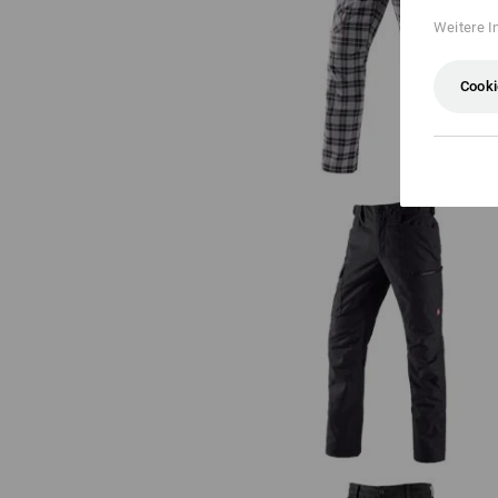
Weitere I
e.s. Berufshose pocket, Herren
Cooki
e.s. Berufshose pocket, Herren