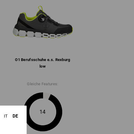
epolstert
rten Bereichen für mehr Stabilität und
tter mit Mikrofaser-Fersenverstärkung
ormte und herausnehmbare Einlegesohle
bel gedämpfte Gummi/Phylon-Sohle nach
ndig bis ca. 70 °C
2
O1 Berufs­schuhe e.s. Rexburg
low
" für weitere Informationen.
Gleiche Features:
14
DE
IT