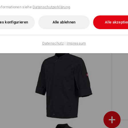
nformationen siehe
Datenschutzerklärung
.
Berufsjacke kurzarm e.s.fusion,
Herren
es konfigurieren
Alle ablehnen
Alle akzeptie
Datenschutz
|
Impressum
O
Berufsjacke kurzarm e.s.fusion,
Herren
+