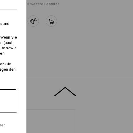
+3 weitere Features
es und
. Wenn Sie
en (auch
eite sowie
ken
en Sie
gegen den
ter