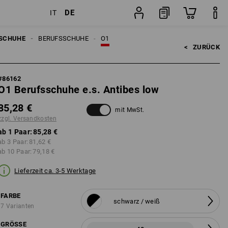
DE
IT
ten
Paar
SCHUHE
BERUFSSCHUHE
O1
<   
ZURÜCK
#
86162
O1 Berufsschuhe e.s. Antibes low
85,28 €
mit MwSt.
zzgl. Versandkosten
ab 1 Paar:
85,28 €
ab 3 Paar:
81,62 €
ab 10 Paar:
79,18 €
Lieferzeit ca. 3-5 Werktage
FARBE
schwarz / weiß
7 Varianten
GRÖSSE