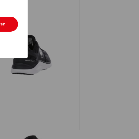
ren
1 Berufsschuhe e.s. Antibes low