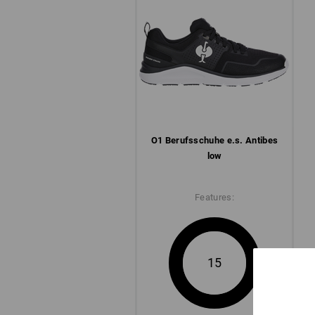
O1 Berufs­schuhe e.s. Antibes
low
Features:
15