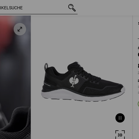
z
mit MwSt.
85,28 €
40
zzgl. Versandkos