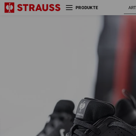
PRODUKTE
O1 Berufsschuhe e.s. Antibes
schwar
low
/ weiß