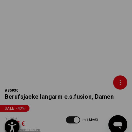
#
85930
Berufsjacke langarm e.s.fusion, Damen
SALE
-47
%
91,38 €
mit MwSt.
47,57 €
zzgl. Versandkosten