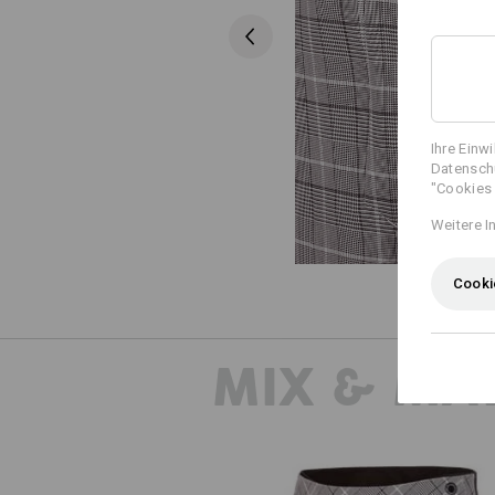
Ihre Einw
Datenschu
"Cookies 
Weitere I
Cooki
MIX & MA