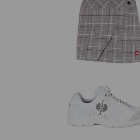
Berufshosenrock e.s.fusion
O2 Berufsschuhe e.s. Minkar II