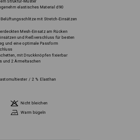
alem Struktur-Muster
ngenehm elastisches Material d90
Belüftungsschlitze mit Stretch-Einsätzen
n
h verdeckten Mesh-Einsatz am Rücken
insätzen und Reißverschluss für besten
ieg und eine optimale Passform
chluss
chetten, mit Druckknöpfen fixierbar
ss und 2 Ärmeltaschen
lastomultiester
/
2
%
Elasthan
Nicht bleichen
Warm bügeln