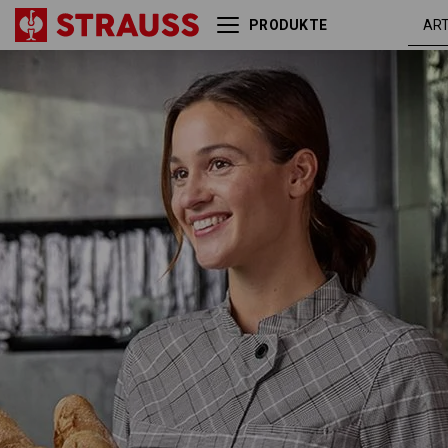
PRODUKTE
Berufsjacke 3/4-Arm
kastani
e.s.fusion, Damen
/ weiß