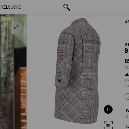
e
mit MwSt.
85,28 €
XS
zzgl. Versandkos
A
#
B
8
zz
ab
ab
ab
F
5
G