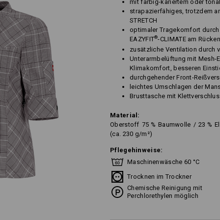
mit farbig-kariertem oder ton
strapazierfähiges, trotzdem a
STRETCH
optimaler Tragekomfort durch 
®
EAZYFIT
-CLIMATE am Rücke
zusätzliche Ventilation durc
Unterarmbelüftung mit Mesh-E
Klimakomfort, besseren Einst
durchgehender Front-Reißvers
leichtes Umschlagen der Mans
Brusttasche mit Klettverschlu
Material:
Oberstoff
75
%
Baumwolle
/
23
%
E
(ca. 230 g/m²)
Pflegehinweise:
Maschinenwäsche 60 °C
Trocknen im Trockner
Chemische Reinigung mit
Perchlorethylen möglich