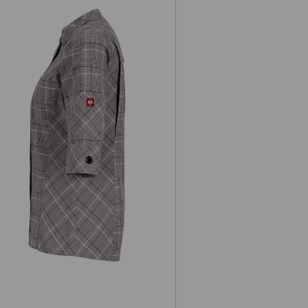
Berufsjacke 3/4-Arm e.s.fusion,
Damen