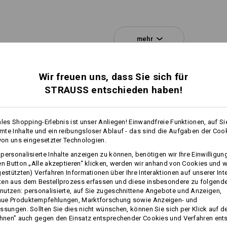
Personalisierung:
mehr
Selbst gestalten
Wir freuen uns, dass Sie sich für
STRAUSS entschieden haben!
ales Shopping-Erlebnis ist unser Anliegen! Einwandfreie Funktionen, auf Si
te Inhalte und ein reibungsloser Ablauf - das sind die Aufgaben der Coo
 von uns eingesetzter Technologien.
EIN EINSATZ - ZWEI VORT
personalisierte Inhalte anzeigen zu können, benötigen wir Ihre Einwilligu
en Button „Alle akzeptieren“ klicken, werden wir anhand von Cookies und w
Doppelte Wohltat für Rücken und Schul
gestützten) Verfahren Informationen über Ihre Interaktionen auf unserer Int
Einsätze unterstützen nicht nur flexi
ten aus dem Bestellprozess erfassen und diese insbesondere zu folgend
sorgen auch für die nötige Frische. D
utzen: personalisierte, auf Sie zugeschnittene Angebote und Anzeigen,
angenehm belüftet - das fühlt sich vo
ue Produktempfehlungen, Marktforschung sowie Anzeigen- und
Arbeiten richtig gut an.
ssungen. Sollten Sie dies nicht wünschen, können Sie sich per Klick auf d
ehnen” auch gegen den Einsatz entsprechender Cookies und Verfahren ent