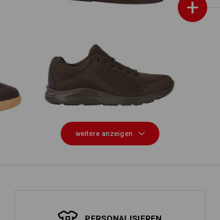
+
low
e.s. O1 Berufsschuhe Asterope
weitere anzeigen
PERSONALISIEREN