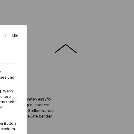
DE
IT
Logoservice
e
kies und
EILE
ng. Wenn
eiteren
tern: Die bewährten eazyfit-
ernetseite
bel alle Bewegungen, sondern
en
ie neuralgischen Stellen werden
r allem bei schweißtreibenden
en Button
scheiden.