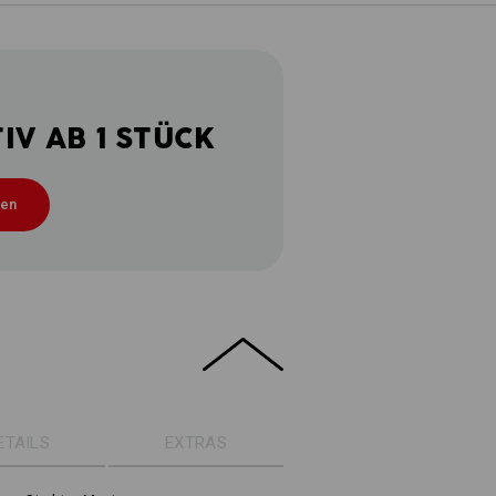
V AB 1 STÜCK
ten
ETAILS
EXTRAS