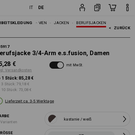
DE
IT
ten
Stück
RBEITSKLEIDUNG
DAMEN
JACKEN
BERUFSJACKEN
<   
ZURÜCK
85917
erufsjacke 3/4-Arm e.s.fusion, Damen
5,28 €
mit MwSt.
gl. Versandkosten
 1 Stück:
85,28 €
 3 Stück:
79,18 €
 10 Stück:
73,08 €
Lieferzeit ca. 3-5 Werktage
ARBE
kastanie / weiß
 Varianten
RÖSSE