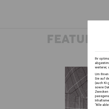
FEATURES
Ihr optim
abgestimm
weiterer,
Um Ihnen 
Sie auf d
(auch KI-
sowie Da
Zwecken n
passgena
Inhaltsme
“Alle abl