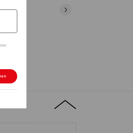
nter
eren