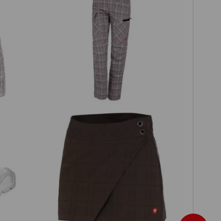
e.s. Berufshose pocket, Damen
Berufshosenrock e.s.fusion