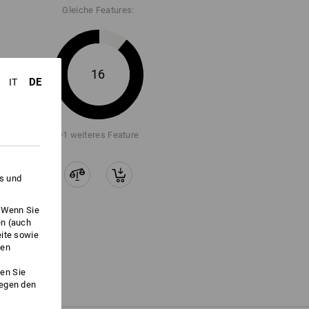
Gleiche Features:
16
DE
IT
+1 weiteres Feature
es und
. Wenn Sie
en (auch
eite sowie
ken
en Sie
gegen den