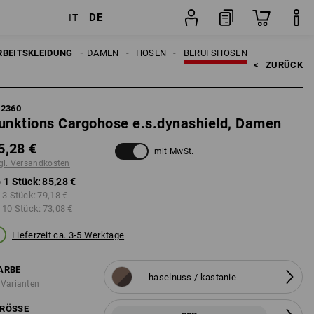
DE
IT
ten
Stück
RBEITSKLEIDUNG
DAMEN
HOSEN
BERUFSHOSEN
<   
ZURÜCK
62360
unktions Cargohose e.s.dynashield, Damen
5,28 €
mit MwSt.
gl. Versandkosten
 1 Stück:
85,28 €
 3 Stück:
79,18 €
 10 Stück:
73,08 €
Lieferzeit ca. 3-5 Werktage
ARBE
haselnuss / kastanie
 Varianten
RÖSSE