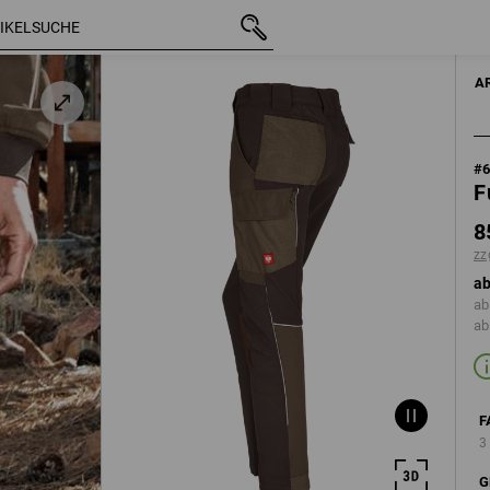
s
mit MwSt.
85,28 €
38R
e
zzgl. Versandkos
A
#
F
8
zz
ab
ab
ab
F
3
G