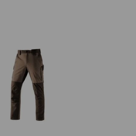
nktions Cargohose e.s.dynashield