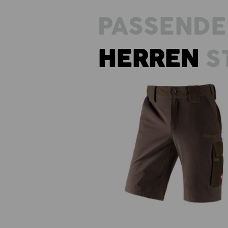
PASSENDE
HERREN
S
Funktions Short e.s.dynashiel