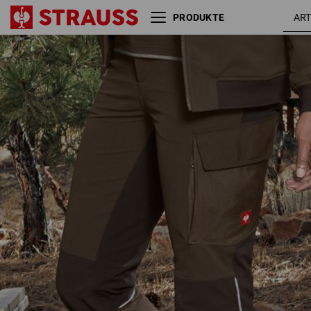
PRODUKTE
Funktions Cargohose
haselnus
e.s.dynashield, Damen
/ kastani