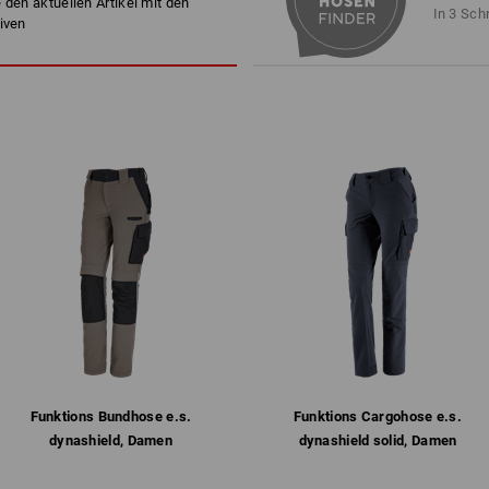
 den aktuellen Artikel mit den
Maschinenwäsche 40 °C
In 3 Sch
iven
Nicht im Trockner trocknen
Nicht trockenreinigen
Personalisierung:
Logoservice
1
mehr
/
4
Funktions­ Bundhose e.s.​
Funktions­ Cargohose e.s.​
dynashield, Damen
dynashield solid, Damen