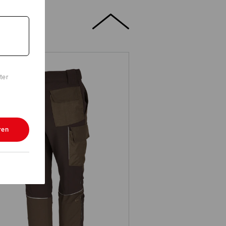
ter
ren
nktions Cargohose e.s.dynashield,
Damen