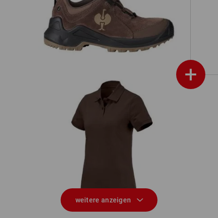
,
O2 Berufsschuhe e.s. Apate II low
+
en
e.s. Polo-Shirt cotton, Damen
weitere anzeigen