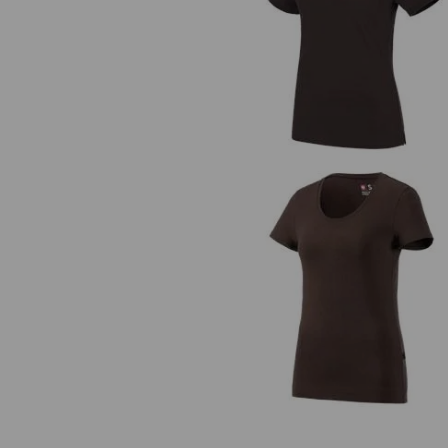
e.s. Polo-Shirt cotton Mandarin
Damen
e.s. T-Shirt cotton stretch, Dam