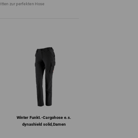
Nicht bleichen
ritten zur perfekten Hose
Kalt bügeln
Winter­ Funkt.-Cargohose e.s.​
dynashield solid,​Damen