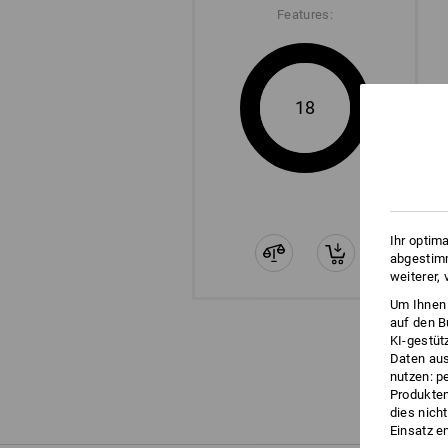
Features:
18
Ihr optim
abgestimm
weiterer,
Um Ihnen 
auf den B
KI-gestüt
Daten aus
nutzen: p
Produktem
dies nich
Einsatz e