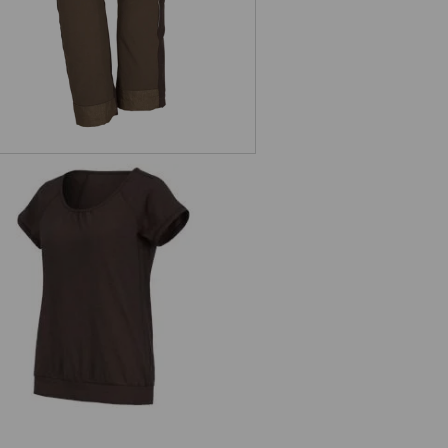
e.s. T-Shirt cotton slub, Damen