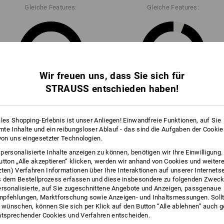
Gleiche Features:
Gleiche Features:
18
17
Wir freuen uns, dass Sie sich für
STRAUSS entschieden haben!
+5 weitere Features
+1 weiteres Feature
ales Shopping-Erlebnis ist unser Anliegen! Einwandfreie Funktionen, auf Sie
te Inhalte und ein reibungsloser Ablauf - das sind die Aufgaben der Cooki
 von uns eingesetzter Technologien.
personalisierte Inhalte anzeigen zu können, benötigen wir Ihre Einwilligung
utton „Alle akzeptieren“ klicken, werden wir anhand von Cookies und weiter
zten) Verfahren Informationen über Ihre Interaktionen auf unserer Internets
Alle Details vergleichen
 dem Bestellprozess erfassen und diese insbesondere zu folgenden Zwec
ersonalisierte, auf Sie zugeschnittene Angebote und Anzeigen, passgenaue
pfehlungen, Marktforschung sowie Anzeigen- und Inhaltsmessungen. Sollt
t wünschen, können Sie sich per Klick auf den Button “Alle ablehnen” auch 
ntsprechender Cookies und Verfahren entscheiden.