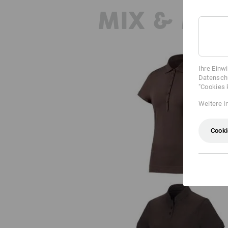
MIX & MA
Ihre Einw
Datenschu
"Cookies 
Weitere I
e.s. Polo-Shirt cotton stretch, D
Cooki