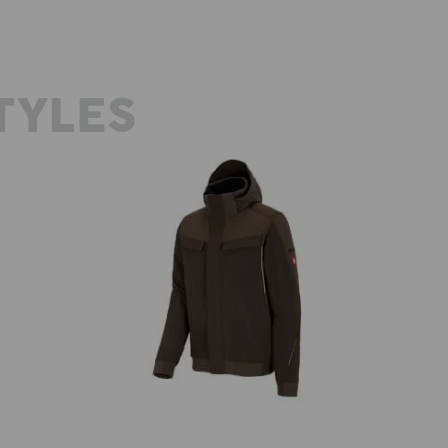
TYLES
d
Winter Funktions Jacke e.s.dynashield
Fu