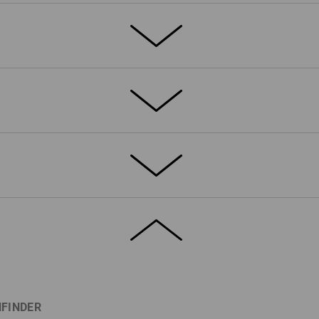
ETAILS
EXTRAS
besonders abriebfestes 4-Wege-Stretch
n mit 3fach Nähten verstärkt
und
eine davon mit Patte
 mit zusätzlicher Reißverschlusstasche
 Bundsystem geht flexibel jede
®
lexbelt
-Bund sorgt für
wenn benötigt.
asthan
(ca. 230 g/m²)
? Dafür darf es schonmal eine extra
luss, damit garantiert nichts
FINDER