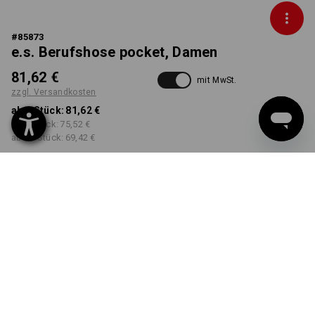
#
85873
e.s. Berufshose pocket, Damen
81,62 €
mit MwSt.
zzgl. Versandkosten
ab 1 Stück:
81,62 €
ab 3 Stück:
75,52 €
ab 10 Stück:
69,42 €
Lieferzeit ca. 3-5 Werktage
FARBE
GRÖSSE
40
wählen
wählen
kastanie
Mengenrabatt