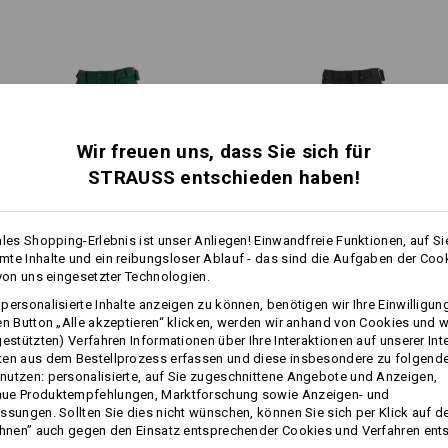
linkes Bein: vielteilige Cargota
reißt nichts durch! An besonde
®
CORDURA
verstärktes Hauptf
Innenbein, sorgen starke
3fach
schräges Smartphone-Fach, ein
Outfits auch den ganz harten Jo
Stiftefach und innenliegende 
beidseitige Reißverschlussbe
Latz-Innen- und Außentasche j
längenverstellbare Träger mit 
dehnbare Bewegungszone im
Wir freuen uns, dass Sie sich für
dezente Reflektoren
1
STRAUSS entschieden haben!
/
3
COOL-FAKTOR
Kniepolster und
Workertasche
gle
e farblich abgesetzten
e.s. Kniepolster, Damen
/
e.s. Knee 
enkelbereich sehen nicht nur
Latzhose e.s.motion 2020 Größe 38 -
ales Shopping-Erlebnis ist unser Anliegen! Einwandfreie Funktionen, auf Si
n Komfort: Aufgestaute Wärme
1
te Inhalte und ein reibungsloser Ablauf - das sind die Aufgaben der Coo
/
4
 und ganz flexibel. Für ein gutes
 von uns eingesetzter Technologien.
Material:
obs.
mehr
Damenhose e.s.​motion 2020
Damenhose e.s.​motion 2020
Oberstoff
65
%
Polyester
/
35
%
Ba
personalisierte Inhalte anzeigen zu können, benötigen wir Ihre Einwilligu
Winter­
en Button „Alle akzeptieren“ klicken, werden wir anhand von Cookies und w
Pflegehinweise:
gestützten) Verfahren Informationen über Ihre Interaktionen auf unserer Int
Maschinenwäsche 60 °C
ten aus dem Bestellprozess erfassen und diese insbesondere zu folgend
Gleiche Features:
Gleiche Features:
utzen: personalisierte, auf Sie zugeschnittene Angebote und Anzeigen,
Trocknen im Trockner
ue Produktempfehlungen, Marktforschung sowie Anzeigen- und
Chemische Reinigung mit
ssungen. Sollten Sie dies nicht wünschen, können Sie sich per Klick auf d
Perchlorethylen möglich
ehnen” auch gegen den Einsatz entsprechender Cookies und Verfahren ent