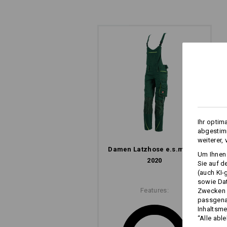
ARBEITSHOSE MIT 
Und das gleich im doppelten Sinn. Di
Reißverschlüsse im hinteren Obersch
Ihr optim
cool aus, sie sorgen auch für coole
abgestimm
raus, frische Luft rein – ganz schnell
weiterer,
Klima, auch bei schweißtreibenden J
Damen Latzhose e.s.​motion
Um Ihnen 
2020
Sie auf d
(auch KI-
sowie Da
Features:
Zwecken n
passgena
Inhaltsme
“Alle abl