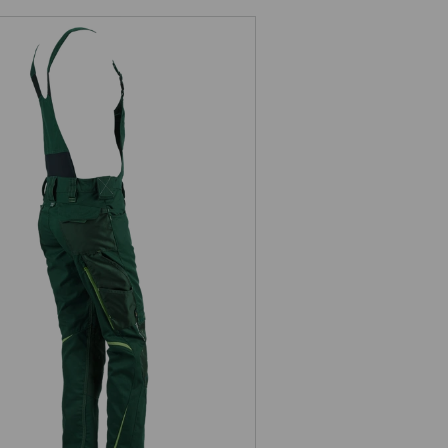
amen Latzhose e.s.motion 2020