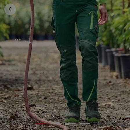
01
/
04