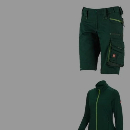
Short e.s.motion 2020, Dame
FIBERTWIN® clima-pro Jacke
e.s.motion 2020, Damen