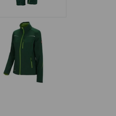
Softshelljacke e.s.motion 2020,
Damen