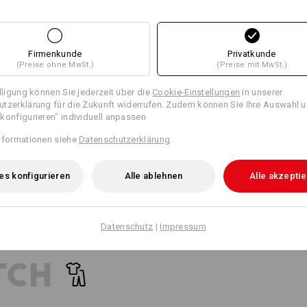
WORKERTASCHEN
21
20
EINFACH ANKLET
Breite Gürtelschlaufen mit Klett
Klicken Sie auf den Button "Datenblat
Firmenkunde
Privatkunde
Befestigung der e.s.motion 202
(Preise ohne MwSt.)
(Preise mit MwSt.)
+2 weitere Features
Datenblatt
illigung können Sie jederzeit über die
Cookie-Einstellungen
in unserer
tzerklärung für die Zukunft widerrufen. Zudem können Sie Ihre Auswahl u
konfigurieren" individuell anpassen
NOCH MEHR PLATZ
Personalisierung:
nformationen siehe
Datenschutzerklärung
.
Selbst gestalten
arat erhältlichen Werkzeugtaschen sind die perfekte Taschenerw
es konfigurieren
Alle ablehnen
Alle akzepti
Alle Details
und schaffen mehr Platz für Ihr Werkzeug!
vergleichen
Datenschutz
|
Impressum
passende Taschen
passende Gürtel
TCH