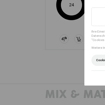
24
Ihre Einw
Datenschu
"Cookies 
Weitere I
Die sep
Cooki
MIX & MA