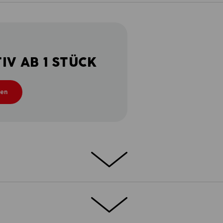
V AB 1 STÜCK
ten
on 2020 wollen. Mehr Stauraum, mehr
komfort. Die Damen Latzhose e.s.motion