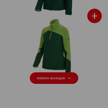
+
on
Fleece Troyer e.s.motion 2020,
Damen
weitere anzeigen