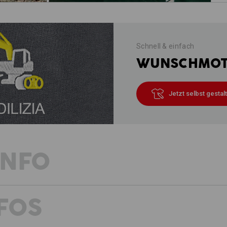
Schnell & einfach
WUNSCHMOTI
Jetzt selbst gestal
INFO
FOS
LATZ GO!
Perfekt für alle, die noch mehr moti
Schutz des Oberkörpers, mehr Trage