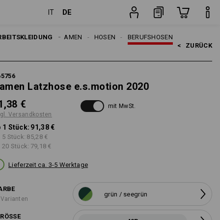
DE
IT
ten
Stück
RBEITSKLEIDUNG
DAMEN
HOSEN
BERUFSHOSEN
<   
ZURÜCK
65756
amen Latzhose e.s.motion 2020
1,38 €
mit MwSt.
gl. Versandkosten
 1 Stück:
91,38 €
 5 Stück:
85,28 €
 20 Stück:
79,18 €
Lieferzeit ca. 3-5 Werktage
ARBE
grün / seegrün
 Varianten
RÖSSE