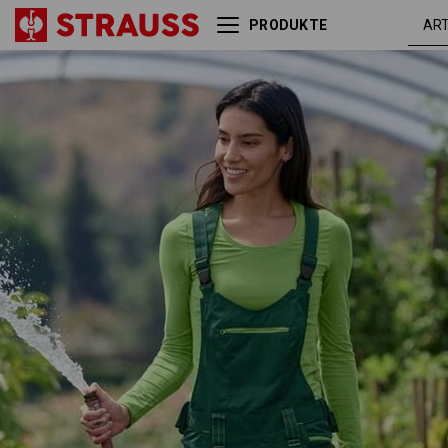
PRODUKTE
Damen Latzhose e.s.motion
grün /
2020
seegrü