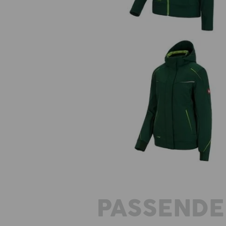
Winter Softshelljacke e.s.moti
2020, Damen
PASSENDE