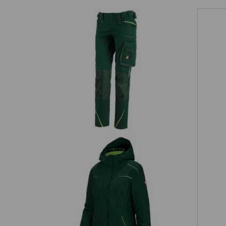
n
Damenhose e.s.motion 2020
D
3 in 1 Funktionsjacke e.s.motion 2020,
Damen