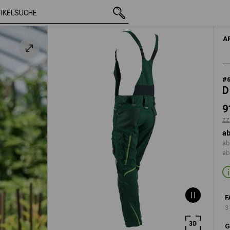
mit MwSt.
91,38 €
40R
n
zzgl. Versandkos
A
#
D
9
zz
ab
ab
ab
F
3
G