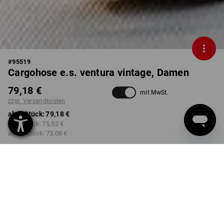
#
95519
Cargohose e.s. ventura vintage, Damen
79,18 €
mit MwSt.
zzgl. Versandkosten
ab 1 Stück:
79,18 €
ab 3 Stück:
75,52 €
ab 10 Stück:
73,08 €
Lieferzeit ca. 3-5 Werktage
FARBE
GRÖSSE
40
wählen
wählen
eisenblau