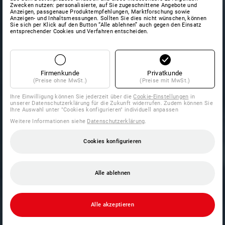
Zwecken nutzen: personalisierte, auf Sie zugeschnittene Angebote und
Anzeigen, passgenaue Produktempfehlungen, Marktforschung sowie
Anzeigen- und Inhaltsmessungen. Sollten Sie dies nicht wünschen, können
Sie sich per Klick auf den Button “Alle ablehnen” auch gegen den Einsatz
entsprechender Cookies und Verfahren entscheiden.
Firmenkunde
Privatkunde
(Preise ohne MwSt.)
(Preise mit MwSt.)
Ihre Einwilligung können Sie jederzeit über die
Cookie-Einstellungen
in
unserer Datenschutzerklärung für die Zukunft widerrufen. Zudem können Sie
Ihre Auswahl unter "Cookies konfigurieren" individuell anpassen
Weitere Informationen siehe
Datenschutzerklärung
.
Cookies konfigurieren
Alle ablehnen
Alle akzeptieren