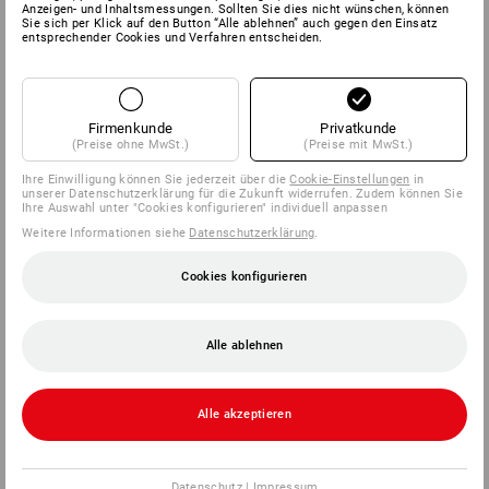
Anzeigen- und Inhaltsmessungen. Sollten Sie dies nicht wünschen, können
Sie sich per Klick auf den Button “Alle ablehnen” auch gegen den Einsatz
entsprechender Cookies und Verfahren entscheiden.
Firmenkunde
Privatkunde
(Preise ohne MwSt.)
(Preise mit MwSt.)
Ihre Einwilligung können Sie jederzeit über die
Cookie-Einstellungen
in
unserer Datenschutzerklärung für die Zukunft widerrufen. Zudem können Sie
Ihre Auswahl unter "Cookies konfigurieren" individuell anpassen
Weitere Informationen siehe
Datenschutzerklärung
.
Cookies konfigurieren
Alle ablehnen
Alle akzeptieren
Datenschutz
|
Impressum