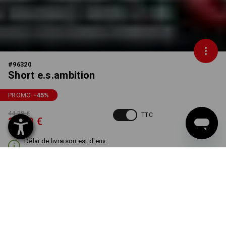
#
96320
Short e.s.ambition
PROMO
-45
%
44,28 €
TTC
23,99 €
Délai de livraison est d'env.
3 à 5 jours ouvrables
COULEUR
TAILLE
46
choisir
choisir
noir / platine