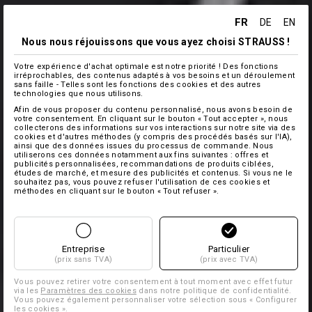
FR
DE
EN
Nous nous réjouissons que vous ayez choisi STRAUSS !
Votre expérience d'achat optimale est notre priorité ! Des fonctions
irréprochables, des contenus adaptés à vos besoins et un déroulement
sans faille - Telles sont les fonctions des cookies et des autres
technologies que nous utilisons.
Afin de vous proposer du contenu personnalisé, nous avons besoin de
votre consentement. En cliquant sur le bouton « Tout accepter », nous
collecterons des informations sur vos interactions sur notre site via des
cookies et d'autres méthodes (y compris des procédés basés sur l'IA),
ainsi que des données issues du processus de commande. Nous
utiliserons ces données notamment aux fins suivantes : offres et
publicités personnalisées, recommandations de produits ciblées,
études de marché, et mesure des publicités et contenus. Si vous ne le
souhaitez pas, vous pouvez refuser l'utilisation de ces cookies et
méthodes en cliquant sur le bouton « Tout refuser ».
Entreprise
Particulier
(prix sans TVA)
(prix avec TVA)
Vous pouvez retirer votre consentement à tout moment avec effet futur
via les
Paramètres des cookies
dans notre politique de confidentialité.
Vous pouvez également personnaliser votre sélection sous « Configurer
les cookies ».