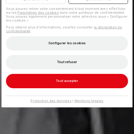
Vous pouvez retirer votre consentement à tout moment avec effet futur
via les
Paramètres des cookies
dans notre politique de confidentialité.
Vous pouvez également personnaliser votre sélection sous « Configurer
les cookies ».
Pour obtenir plus d'informations, veuillez consulter
la déclaration de
confidentialité
.
Configurer les cookies
Tout refuser
Tout accepter
Protection des données
|
Mentions legales