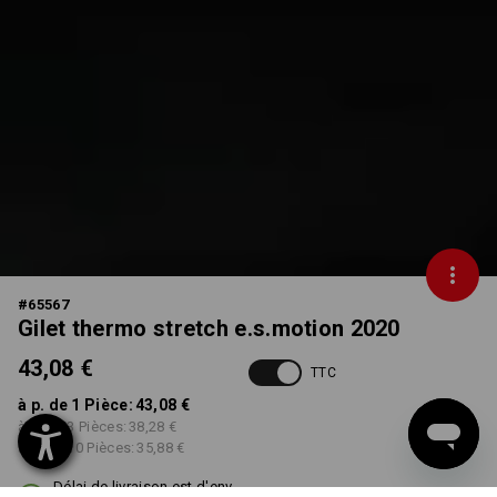
#
65567
Gilet thermo stretch e.s.motion 2020
43,08 €
TTC
à p. de 1 Pièce:
43,08 €
à p. de 3 Pièces:
38,28 €
à p. de 10 Pièces:
35,88 €
Délai de livraison est d'env.