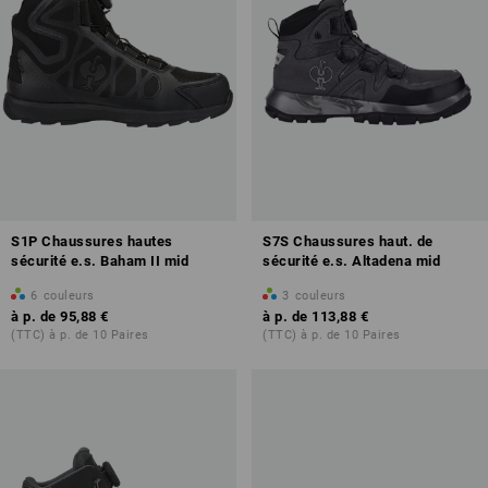
S1P Chaussures hautes
S7S Chaussures haut. de
sécurité e.s. Baham II mid
sécurité e.s. Altadena mid
6
couleurs
3
couleurs
à p. de
95,88 €
à p. de
113,88 €
(TTC) à p. de 10 Paires
(TTC) à p. de 10 Paires