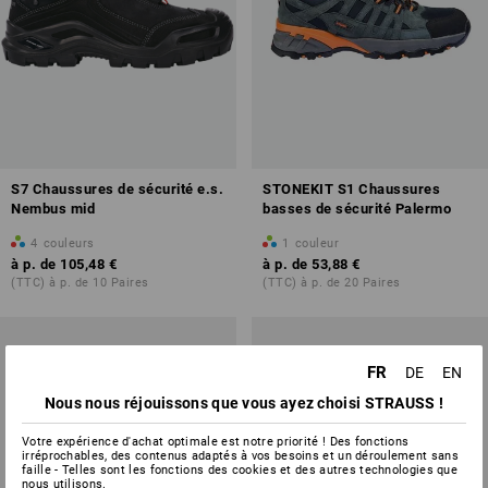
S7 Chaussures de sécurité e.s.
STONEKIT S1 Chaussures
Nembus mid
basses de sécurité Palermo
4
couleurs
1
couleur
à p. de
105,48 €
à p. de
53,88 €
(TTC) à p. de 10 Paires
(TTC) à p. de 20 Paires
FR
DE
EN
Nous nous réjouissons que vous ayez choisi STRAUSS !
Votre expérience d'achat optimale est notre priorité ! Des fonctions
irréprochables, des contenus adaptés à vos besoins et un déroulement sans
faille - Telles sont les fonctions des cookies et des autres technologies que
nous utilisons.