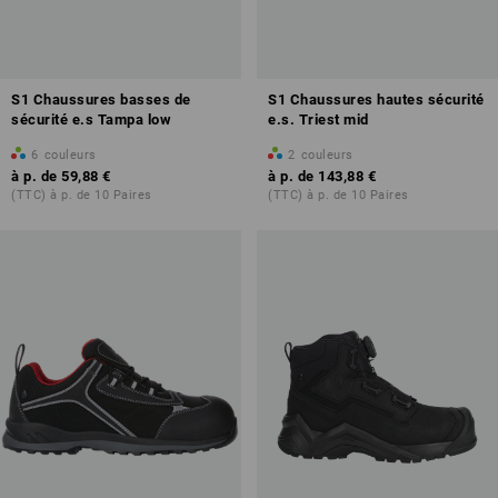
S1 Chaussures basses de
S1 Chaussures hautes sécurité
sécurité e.s Tampa low
e.s. Triest mid
6
couleurs
2
couleurs
à p. de
59,88 €
à p. de
143,88 €
(TTC) à p. de 10 Paires
(TTC) à p. de 10 Paires