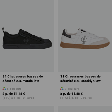
a entraîné la création de nouvelles classes de protection, afin de
mieux répartir les caractéristiques des chaussures de sécurité et de
travail à l'avenir. Vous trouverez plus d'informations à ce sujet dans
notre <b>
page d'aperçu
.</b>
S1 Chaussures basses de
S1 Chaussures basses de
sécurité e.s. Yatala low
sécurité e.s. Brooklyn low
8
couleurs
7
couleurs
à p. de
51,48 €
à p. de
65,88 €
(TTC) à p. de 10 Paires
(TTC) à p. de 10 Paires