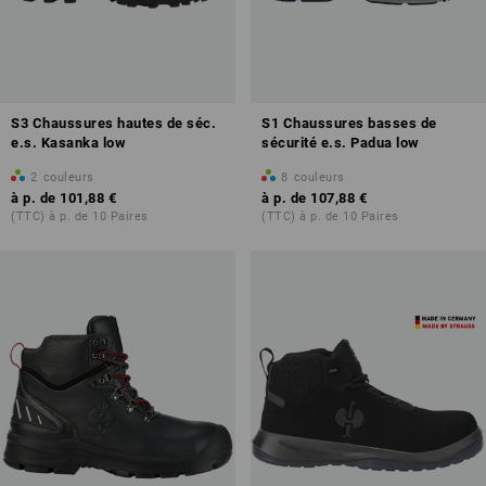
S3 Chaussures hautes de séc.
S1 Chaussures basses de
e.s. Kasanka low
sécurité e.s. Padua low
2
couleurs
8
couleurs
à p. de
101,88 €
à p. de
107,88 €
(TTC) à p. de 10 Paires
(TTC) à p. de 10 Paires