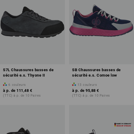
S7L Chaussures basses de
SB Chaussures basses de
sécurité e.s. Thyone II
sécurité e.s. Comoe low
6
couleurs
13
couleurs
à p. de
111,48 €
à p. de
95,88 €
(TTC) à p. de 10 Paires
(TTC) à p. de 10 Paires