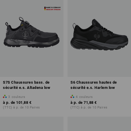
S7S Chaussures bass. de
S6 Chaussures hautes de
sécurité e.s. Altadena low
sécurité e.s. Harlem low
3
couleurs
4
couleurs
à p. de
101,88 €
à p. de
71,88 €
(TTC) à p. de 10 Paires
(TTC) à p. de 10 Paires