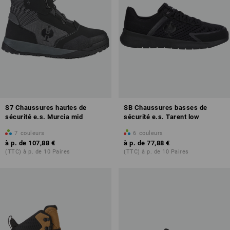
S7 Chaussures hautes de
SB Chaussures basses de
sécurité e.s. Murcia mid
sécurité e.s. Tarent low
7
couleurs
6
couleurs
à p. de
107,88 €
à p. de
77,88 €
(TTC) à p. de 10 Paires
(TTC) à p. de 10 Paires