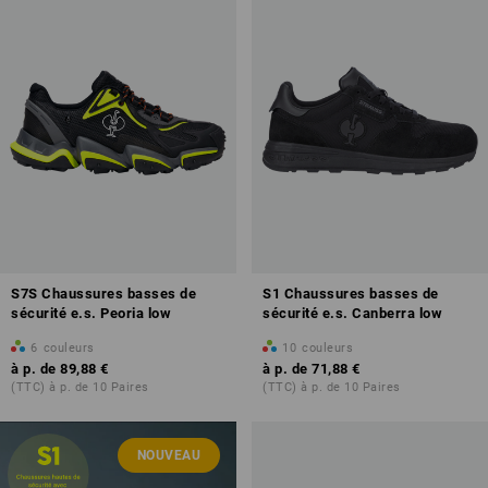
S7S Chaussures basses de
S1 Chaussures basses de
sécurité e.s. Peoria low
sécurité e.s. Canberra low
6
couleurs
10
couleurs
à p. de
89,88 €
à p. de
71,88 €
(TTC) à p. de 10 Paires
(TTC) à p. de 10 Paires
NOUVEAU