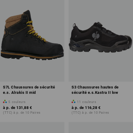
Aperçu des classes de protection
S7L Chaussures de sécurité
S3 Chaussures hautes de
e.s. Alrakis II mid
sécurité e.s.Kastra II low
plus d'infos sur les chaussures de sécurité
5
couleurs
11
couleurs
à p. de
131,88 €
à p. de
116,28 €
(TTC) à p. de 10 Paires
(TTC) à p. de 10 Paires