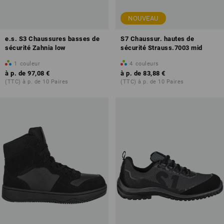
NOUVEAU
e.s. S3 Chaussures basses de
S7 Chaussur. hautes de
sécurité Zahnia low
sécurité Strauss.7003 mid
1
couleur
4
couleurs
à p. de
97,08 €
à p. de
83,88 €
(TTC) à p. de 10 Paires
(TTC) à p. de 10 Paires