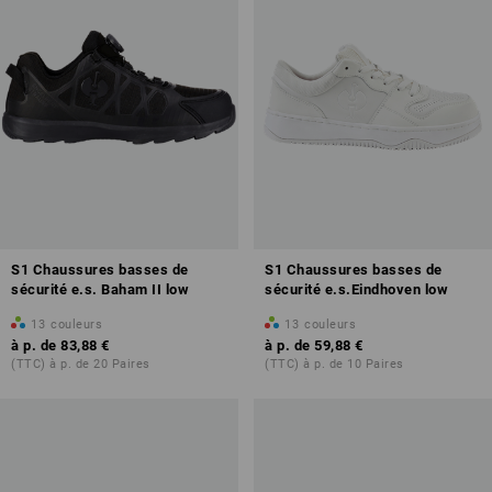
S1 Chaussures basses de
S1 Chaussures basses de
sécurité e.s. Baham II low
sécurité e.s.Eindhoven low
13
couleurs
13
couleurs
à p. de
83,88 €
à p. de
59,88 €
(TTC) à p. de 20 Paires
(TTC) à p. de 10 Paires