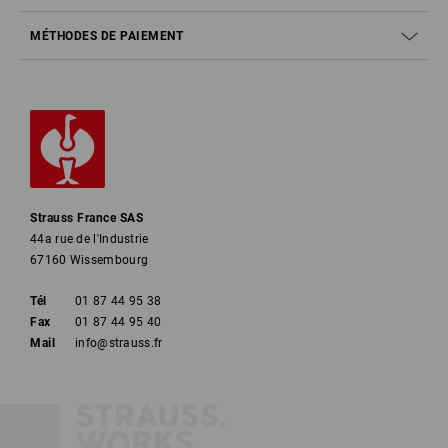
autres?
MÉTHODES DE PAIEMENT
Il existe les catégories de sécurité suivantes:
Modèles de base (embout de sécurité des orteils et
protection antidérapante)
Identiques à SB + A (modèles antistatiques), E (absorption
d'énergie au niveau des talons)
Strauss France SAS
Identiques à S1 + P (sécurité anti-perforation)
44a rue de l'Industrie
67160 Wissembourg
Identiques à S1 + WPA (résistance de la partie supérieure
des chaussures aux infiltrations et à l'absorption d'eau
Tél
01 87 44 95 38
pendant 60 minutes min.)
Fax
01 87 44 95 40
Mail
info@strauss.fr
Comme S2 + une semelle anti-perforation et une semelle
d'usure profilée
Modèles de base sous forme de bottes entièrement
étanches avec les exigences complémentaires A (modèles
antistatiques) et E (absorption d'énergie au niveau des