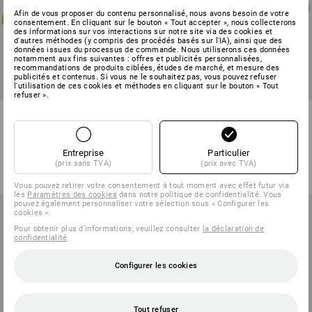
Afin de vous proposer du contenu personnalisé, nous avons besoin de votre
consentement. En cliquant sur le bouton « Tout accepter », nous collecterons
des informations sur vos interactions sur notre site via des cookies et
d'autres méthodes (y compris des procédés basés sur l'IA), ainsi que des
données issues du processus de commande. Nous utiliserons ces données
notamment aux fins suivantes : offres et publicités personnalisées,
recommandations de produits ciblées, études de marché, et mesure des
publicités et contenus. Si vous ne le souhaitez pas, vous pouvez refuser
l'utilisation de ces cookies et méthodes en cliquant sur le bouton « Tout
refuser ».
e.s. S1 Chaussures basses de
S1 Chaussures basses de
sécurité Merak
sécurité e.s. Sirius II
4
couleurs
8
couleurs
Entreprise
Particulier
à p. de
83,88 €
à p. de
71,88 €
(prix sans TVA)
(prix avec TVA)
(TTC) à p. de 20 Paires
(TTC) à p. de 10 Paires
Vous pouvez retirer votre consentement à tout moment avec effet futur via
les
Paramètres des cookies
dans notre politique de confidentialité. Vous
pouvez également personnaliser votre sélection sous « Configurer les
cookies ».
Pour obtenir plus d'informations, veuillez consulter
la déclaration de
confidentialité
.
Configurer les cookies
Tout refuser