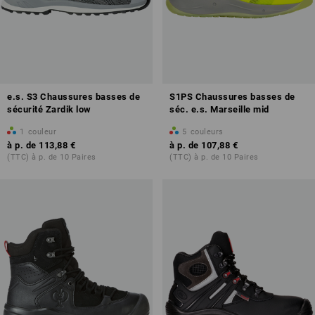
e.s. S3 Chaussures basses de
S1PS Chaussures basses de
sécurité Zardik low
séc. e.s. Marseille mid
1
couleur
5
couleurs
à p. de
113,88 €
à p. de
107,88 €
(TTC) à p. de 10 Paires
(TTC) à p. de 10 Paires