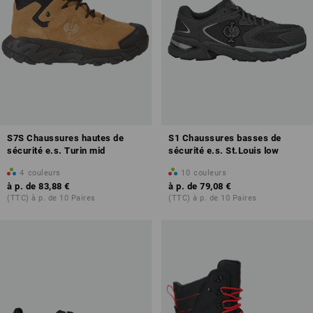
S7S Chaussures hautes de
S1 Chaussures basses de
sécurité e.s. Turin mid
sécurité e.s. St.Louis low
4
couleurs
10
couleurs
à p. de
83,88 €
à p. de
79,08 €
(TTC) à p. de 10 Paires
(TTC) à p. de 10 Paires