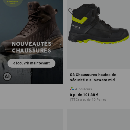
NOUVEAUTÉS
CHAUSSURES
découvrir maintenant
S3 Chaussures hautes de
sécurité e.s. Sawato mid
4
couleurs
à p. de
101,88 €
(TTC) à p. de 10 Paires