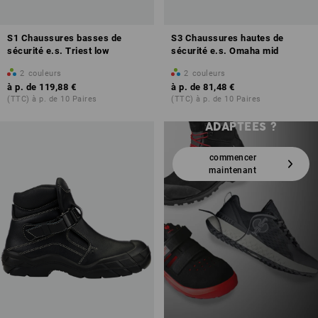
S1 Chaussures basses de
S3 Chaussures hautes de
sécurité e.s. Triest low
sécurité e.s. Omaha mid
2
couleurs
2
couleurs
VOUS N’AVEZ PAS
à p. de
119,88 €
à p. de
81,48 €
ENCORE TROUVÉ LES
(TTC) à p. de 10 Paires
(TTC) à p. de 10 Paires
CHAUSSURES
ADAPTÉES ?
commencer
maintenant