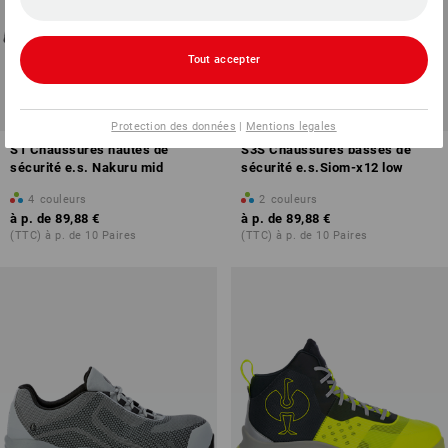
Tout accepter
Protection des données
|
Mentions legales
S1 Chaussures hautes de
S3S Chaussures basses de
sécurité e.s. Nakuru mid
sécurité e.s.Siom-x12 low
4
couleurs
2
couleurs
à p. de
89,88 €
à p. de
89,88 €
(TTC) à p. de 10 Paires
(TTC) à p. de 10 Paires