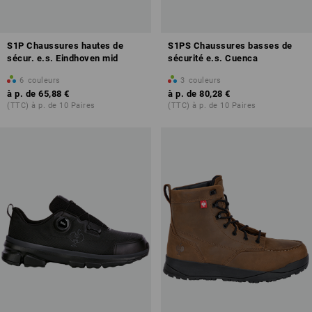
S1P Chaussures hautes de
S1PS Chaussures basses de
sécur. e.s. Eindhoven mid
sécurité e.s. Cuenca
6
couleurs
3
couleurs
à p. de
65,88 €
à p. de
80,28 €
(TTC) à p. de 10 Paires
(TTC) à p. de 10 Paires