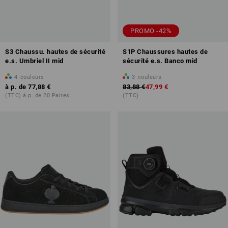
PROMO -42%
S3 Chaussu. hautes de sécurité
S1P Chaussures hautes de
e.s. Umbriel II mid
sécurité e.s. Banco mid
4
couleurs
3
couleurs
à p. de
77,88 €
83,88 €
47,99 €
(TTC) à p. de 20 Paires
(TTC)