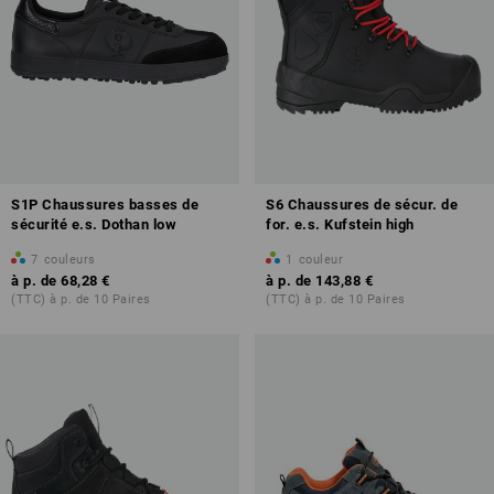
S1P Chaussures basses de
S6 Chaussures de sécur. de
sécurité e.s. Dothan low
for. e.s. Kufstein high
7
couleurs
1
couleur
à p. de
68,28 €
à p. de
143,88 €
(TTC) à p. de 10 Paires
(TTC) à p. de 10 Paires