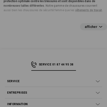
protection optimale contre les blessures et sont disponibles dans de
nombreuses tailles différentes
. Notre gamme de chaussures couvrent
aussi bien les chaussures de sécurité femme que les
vêtements de travail
.
SERVICE 01 87 44 95 38
SERVICE
ENTREPRISES
INFORMATION
Étape 1 – Que signifient les mentions S1, S2, S3 et