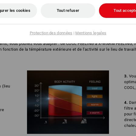
NFORMATIONS
gurer les cookies
Tout refuser
Tout accept
LES CHAUSSETTES PARFAITES
Protection des données
|
Mentions legales
ussettes dépend essentiellement du degré d'activité physique et de la te
ndants, vous pouvez vous adapter : de COOL FEELING à X-WARM FEELING, l
fonction de la témpérature extérieure et de l'activité sur le lieu de travail
3.
Vous
optima
 (lieu
COOL,
4.
Dans
filtre
tre
pour f
direct
chaleu