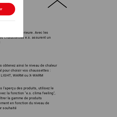
er
mpérature extérieure. Avec les
es chaussettes e.s. assurent un
!
 obtenez ainsi le niveau de chaleur
l pour choisir vos chaussettes :
 LIGHT, WARM ou X-WARM
 l'aperçu des produits, utilisez le
 avec la fonction "e.s. clima feeling",
iltrer la gamme de produits
ement en fonction du niveau de
r souhaité