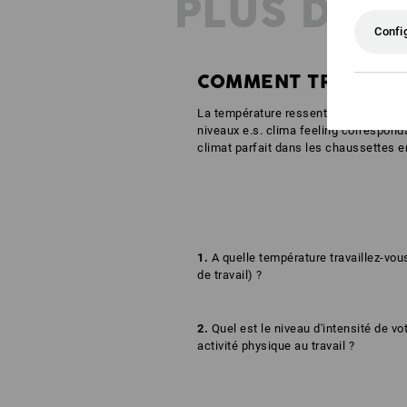
PLUS D'I
Confi
COMMENT TROUVER 
La température ressentie dans les cha
niveaux e.s. clima feeling correspo
climat parfait dans les chaussettes en 
1.
A quelle température travaillez-vous
de travail) ?
2.
Quel est le niveau d'intensité de vo
activité physique au travail ?