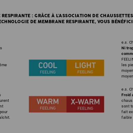
RESPIRANTE : GRÂCE À L'ASSOCIATION DE CHAUSSETTE
ECHNOLOGIE DE MEMBRANE RESPIRANTE, VOUS BÉNÉFICIE
e.s. 
s
Ni tro
comme 
FEELIN
même
les pi
moyenn
moyen
e.s. 
s
Froid 
urent
chaus
nt
sont t
 pour
fait e
îchit.
faible