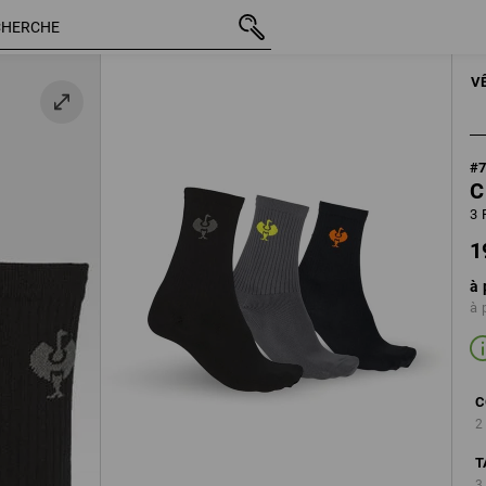
19,08 €
39-41
TTC
 /
HOMME
V
#
C
3 
1
à 
à 
C
2
T
3