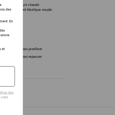
es
ales pour les jours chauds
ions des
 grâce à leur bord élastique souple
fort optimal
rentes
ement. En
édés
%
Élasthanne
iserons
s et
 °C
Ne pas javelliser
Ne pas repasser
tres des
 votre