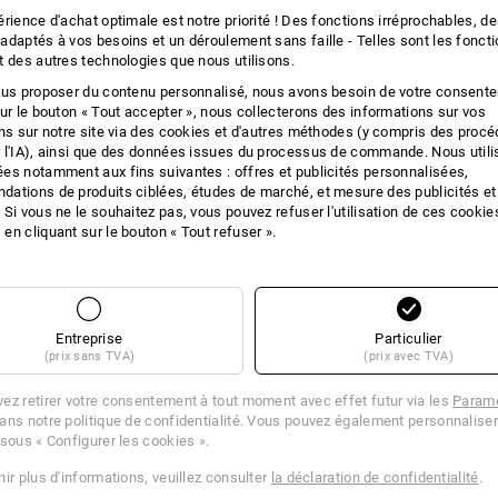
rience d'achat optimale est notre priorité ! Des fonctions irréprochables, d
Respirantes et anti-odeurs, idé
adaptés à vos besoins et un déroulement sans faille - Telles sont les fonct
Très agréables et confortables
t des autres technologies que nous utilisons.
Coupe ergonomique pour un con
Lot de 3 avec 3 couleurs diffé
ous proposer du contenu personnalisé, nous avons besoin de votre consent
sur le bouton « Tout accepter », nous collecterons des informations sur vos
Matière :
ons sur notre site via des cookies et d'autres méthodes (y compris des proc
Tissu extérieur
97
%
Polyamide
/
3
 l'IA), ainsi que des données issues du processus de commande. Nous util
es notamment aux fins suivantes : offres et publicités personnalisées,
Conseils d'entretien :
ations de produits ciblées, études de marché, et mesure des publicités et
 Si vous ne le souhaitez pas, vous pouvez refuser l'utilisation de ces cookie
Lavage délicat en machine à 40
en cliquant sur le bouton « Tout refuser ».
Ne pas sécher en machine
Ne pas nettoyer à sec
Entreprise
Particulier
(prix sans TVA)
(prix avec TVA)
ez retirer votre consentement à tout moment avec effet futur via les
Paramè
ans notre politique de confidentialité. Vous pouvez également personnaliser
 sous « Configurer les cookies ».
ir plus d'informations, veuillez consulter
la déclaration de confidentialité
.