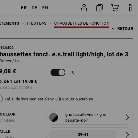
FR
DE
EN
Lot
S
ÊTEMENTS
CHAUSSETTES | BAS
CHAUSSETTES DE FONCTION
<   
RETOUR
7924402
haussettes fonct. e.s.trail light/high, lot de 3
Pièces / Lot
9,08 €
TTC
p. de 1 Lot:
19,08 €
p. de 3 Lot:
17,88 €
Délai de livraison est d'env. 3 à 5 jours ouvrables
OULEUR
gris basalte+noir / gris
basalte+noir
 modèles
AILLE
39-41
 modèles