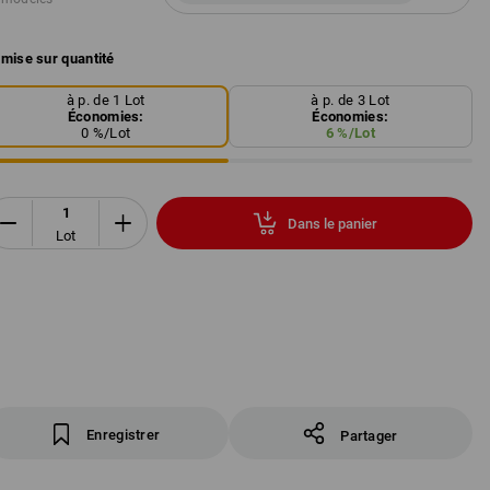
mise sur quantité
à p. de 1 Lot
à p. de 3 Lot
Économies:
Économies:
0
%/
Lot
6
%/
Lot
Dans le panier
Lot
Enregistrer
Partager