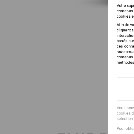
Votre expé
contenus 
cookies e
Afin de v
cliquant 
interacti
basés sur
ces donné
recommand
contenus.
méthodes 
Vous pouv
cookies
d
sélection
Pour obten