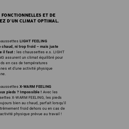
S FONCTIONNELLES ET DE
Z D'UN CLIMAT OPTIMAL.
Chaussettes
LIGHT FEELING
p chaud, ni trop froid – mais juste
il faut :
les chaussettes e.s. LIGHT
G assurent un climat équilibré pour
eds en cas de températures
es et d'une activité physique
ne.
Chaussettes
X-WARM FEELING
aux pieds ? Impossible !
Avec les
settes X-WARM FEELING, les pieds
oujours bien au chaud, parfait lorsqu'il
xtrêmement froid dehors ou en cas de
 activité physique prévue au travail !