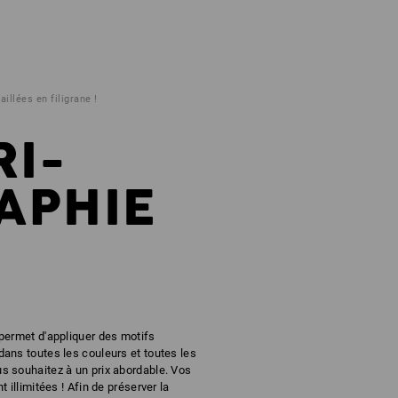
aillées en filigrane !
RI-
APHIE
 permet d'appliquer des motifs
ans toutes les couleurs et toutes les
s souhaitez à un prix abordable. Vos
t illimitées ! Afin de préserver la