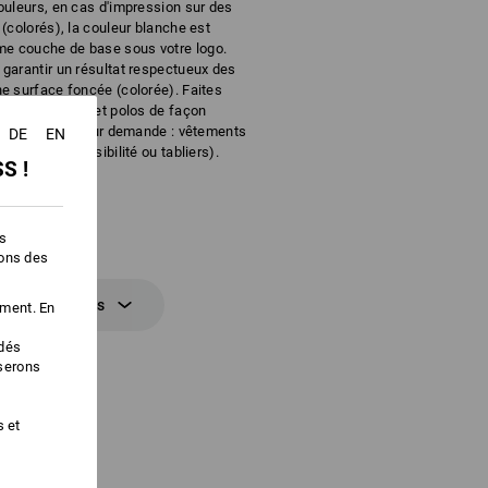
ouleurs, en cas d'impression sur des
 (colorés), la couleur blanche est
e couche de base sous votre logo.
 garantir un résultat respectueux des
ne surface foncée (colorée). Faites
shirts, sweats et polos de façon
r sérigraphie (sur demande : vêtements
DE
EN
ments haute visibilité ou tabliers).
S !
es
ions des
ions détaillées
ement. En
édés
iserons
s et