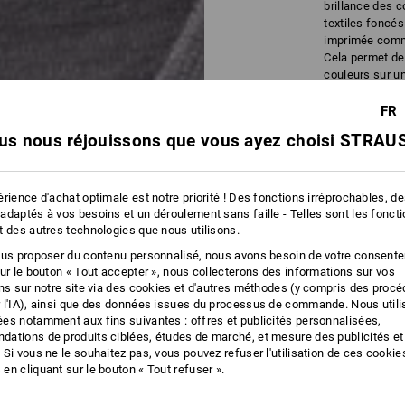
brillance des c
textiles foncés
imprimée comm
Cela permet de
couleurs sur u
imprimer vos t-
individuelle pa
FR
de pluie et vête
us nous réjouissons que vous ayez choisi STRAUS
rience d'achat optimale est notre priorité ! Des fonctions irréprochables, d
adaptés à vos besoins et un déroulement sans faille - Telles sont les fonct
t des autres technologies que nous utilisons.
Informat
ous proposer du contenu personnalisé, nous avons besoin de votre consent
sur le bouton « Tout accepter », nous collecterons des informations sur vos
ons sur notre site via des cookies et d'autres méthodes (y compris des proc
 l'IA), ainsi que des données issues du processus de commande. Nous util
es notamment aux fins suivantes : offres et publicités personnalisées,
ations de produits ciblées, études de marché, et mesure des publicités et
 Si vous ne le souhaitez pas, vous pouvez refuser l'utilisation de ces cookie
en cliquant sur le bouton « Tout refuser ».