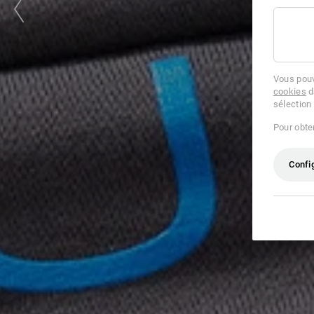
Vous pouv
cookies
d
sélection
Pour obten
Confi