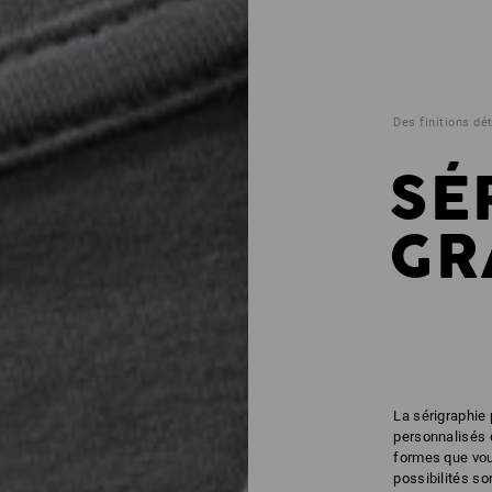
Des finitions dét
SÉ
GR
La sérigraphie
personnalisés d
formes que vou
possibilités son