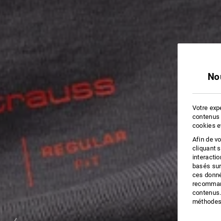
No
Votre expé
contenus 
cookies e
Afin de v
cliquant 
interacti
basés sur
ces donné
recommand
contenus.
méthodes 