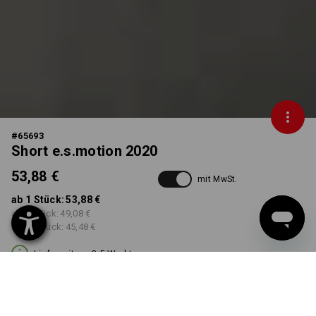
#
65693
Short e.s.motion 2020
53,88 €
mit MwSt.
ab 1 Stück:
53,88 €
ab 5 Stück:
49,08 €
ab 20 Stück:
45,48 €
Lieferzeit ca. 3-5 Werktage
FARBE
GRÖSSE
38
wählen
wählen