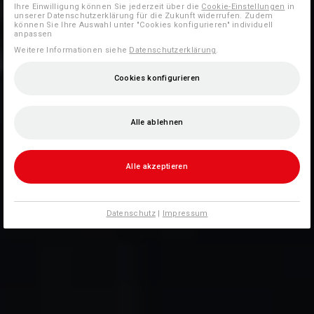
Ihre Einwilligung können Sie jederzeit über die
Cookie-Einstellungen
in
unserer Datenschutzerklärung für die Zukunft widerrufen. Zudem
können Sie Ihre Auswahl unter "Cookies konfigurieren" individuell
anpassen
Weitere Informationen siehe
Datenschutzerklärung
.
Cookies konfigurieren
Alle ablehnen
Alle akzeptieren
Datenschutz
|
Impressum