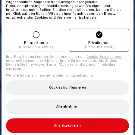
zugeschnittene Angebote und Anzeigen, passgenaue
Produktempfehlungen, Marktforschung sowie Anzeigen- und
Inhaltsmessungen. Sollten Sie dies nicht wünschen, können Sie sich
per Klick auf den Button “Alle ablehnen” auch gegen den Einsatz
entsprechender Cookies und Verfahren entscheiden.
Firmenkunde
Privatkunde
(Preise ohne MwSt.)
(Preise mit MwSt.)
Ihre Einwilligung können Sie jederzeit über die
Cookie-Einstellungen
in
unserer Datenschutzerklärung für die Zukunft widerrufen. Zudem
können Sie Ihre Auswahl unter "Cookies konfigurieren" individuell
anpassen
Weitere Informationen siehe
Datenschutzerklärung
.
Cookies konfigurieren
Alle ablehnen
Alle akzeptieren