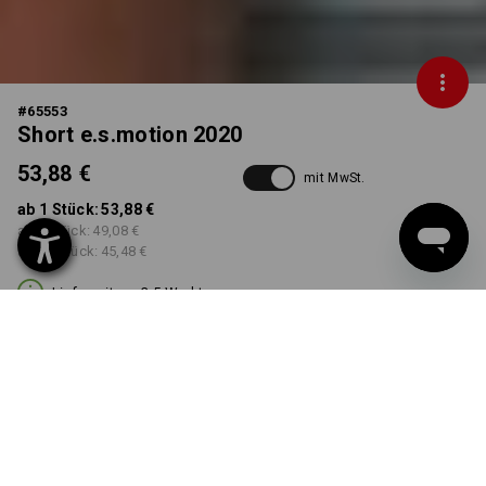
#
65553
Short e.s.motion 2020
53,88 €
mit MwSt.
ab 1 Stück:
53,88 €
ab 5 Stück:
49,08 €
ab 20 Stück:
45,48 €
Lieferzeit ca. 3-5 Werktage
FARBE
GRÖSSE
40
wählen
wählen
kornblau / feuerrot
Mengenrabatt