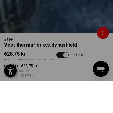
#
71041
Vest thermaflor e.s.dynashield
628,75 kr.
med moms
ekskl. forsendelsesomkostninger
fra 1 Stk.:
628,75 kr.
fra 3 Stk.:
588,75 kr.
fra 10 Stk.:
558,75 kr.
Leveringstid ca. 3-6
hverdage
FARVE
STØRRELSE
XS
vælg
vælg