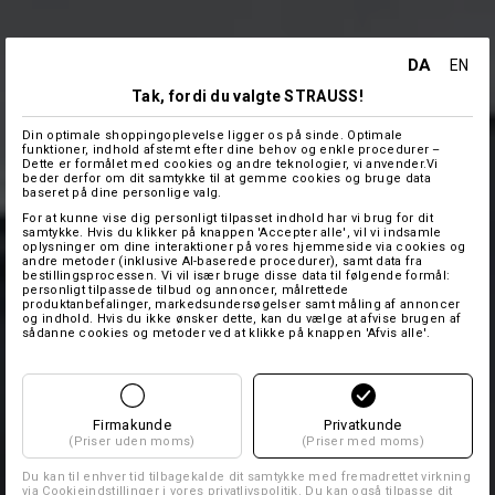
DA
EN
Tak, fordi du valgte STRAUSS!
Din optimale shoppingoplevelse ligger os på sinde. Optimale
funktioner, indhold afstemt efter dine behov og enkle procedurer –
Dette er formålet med cookies og andre teknologier, vi anvender.Vi
beder derfor om dit samtykke til at gemme cookies og bruge data
baseret på dine personlige valg.
For at kunne vise dig personligt tilpasset indhold har vi brug for dit
samtykke. Hvis du klikker på knappen 'Accepter alle', vil vi indsamle
oplysninger om dine interaktioner på vores hjemmeside via cookies og
andre metoder (inklusive AI-baserede procedurer), samt data fra
bestillingsprocessen. Vi vil især bruge disse data til følgende formål:
personligt tilpassede tilbud og annoncer, målrettede
produktanbefalinger, markedsundersøgelser samt måling af annoncer
og indhold. Hvis du ikke ønsker dette, kan du vælge at afvise brugen af
sådanne cookies og metoder ved at klikke på knappen 'Afvis alle'.
Firmakunde
Privatkunde
(Priser uden moms)
(Priser med moms)
Du kan til enhver tid tilbagekalde dit samtykke med fremadrettet virkning
via
Cookieindstillinger
i vores privatlivspolitik. Du kan også tilpasse dit