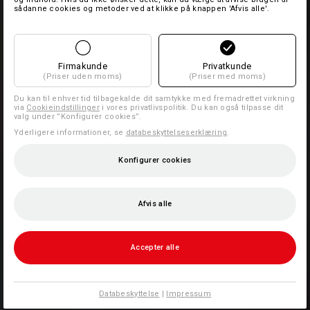
sådanne cookies og metoder ved at klikke på knappen 'Afvis alle'.
Firmakunde
Privatkunde
(Priser uden moms)
(Priser med moms)
Du kan til enhver tid tilbagekalde dit samtykke med fremadrettet virkning
via
Cookieindstillinger
i vores privatlivspolitik. Du kan også tilpasse dit
valg under ”Konfigurer cookies”.
Yderligere informationer, se
databeskyttelseserklæring
.
Konfigurer cookies
Afvis alle
Accepter alle
Databeskyttelse
|
Impressum