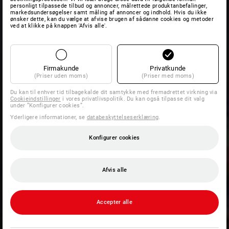
personligt tilpassede tilbud og annoncer, målrettede produktanbefalinger,
markedsundersøgelser samt måling af annoncer og indhold. Hvis du ikke
ønsker dette, kan du vælge at afvise brugen af sådanne cookies og metoder
ved at klikke på knappen 'Afvis alle'.
Firmakunde
Privatkunde
(Priser uden moms)
(Priser med moms)
Du kan til enhver tid tilbagekalde dit samtykke med fremadrettet virkning via
Cookieindstillinger
i vores privatlivspolitik. Du kan også tilpasse dit valg
under ”Konfigurer cookies”.
Yderligere informationer, se
databeskyttelseserklæring
.
Konfigurer cookies
Afvis alle
Accepter alle