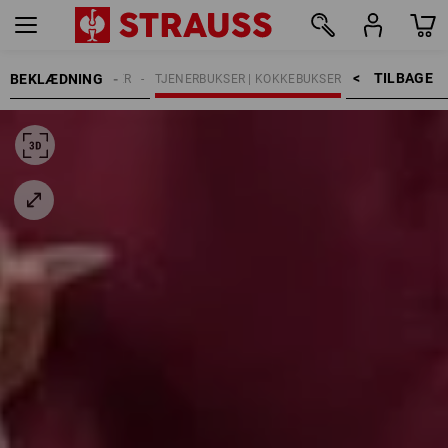
TILBAGE    >
BEKLÆDNING
ER
ARBEJDSBUKSER
TJENERBUKSER | KOKKEBUKSER