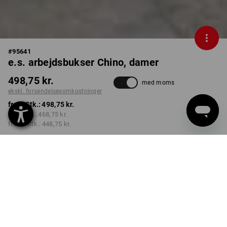
#
95641
e.s. arbejdsbukser Chino, damer
498,75 kr.
med moms
ekskl. forsendelsesomkostninger
fra 1 Stk.:
498,75 kr.
fra 3 Stk.:
468,75 kr.
fra 10 Stk.:
448,75 kr.
Leveringstid ca. 3-6
hverdage
FARVE
STØRRELSE
C34
vælg
vælg
sort