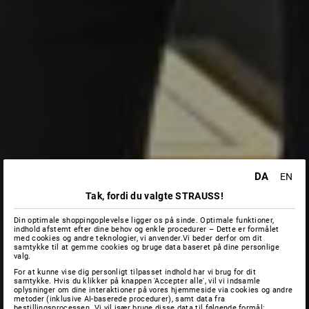
DA
EN
Tak, fordi du valgte STRAUSS!
Din optimale shoppingoplevelse ligger os på sinde. Optimale funktioner,
indhold afstemt efter dine behov og enkle procedurer – Dette er formålet
med cookies og andre teknologier, vi anvender.Vi beder derfor om dit
samtykke til at gemme cookies og bruge data baseret på dine personlige
valg.
For at kunne vise dig personligt tilpasset indhold har vi brug for dit
samtykke. Hvis du klikker på knappen 'Accepter alle', vil vi indsamle
oplysninger om dine interaktioner på vores hjemmeside via cookies og andre
metoder (inklusive AI-baserede procedurer), samt data fra
bestillingsprocessen. Vi vil især bruge disse data til følgende formål: