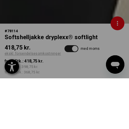
#
78114
Softshelljakke dryplexx® softlight
418,75 kr.
med moms
ekskl. forsendelsesomkostninger
fra 1 Stk.:
418,75 kr.
fra 5 Stk.:
398,75 kr.
fra 20 Stk.:
368,75 kr.
Leveringstid ca. 3-6
hverdage
FARVE
STØRRELSE
S
vælg
vælg
kornblå / sort