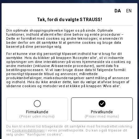
DA
EN
Tak, fordi du valgte STRAUSS!
Din optimale shoppingoplevelse ligger os på sinde. Optimale
funktioner, indhold afstemt efter dine behov og enkle procedurer –
Dette er formålet med cookies og andre teknologier, vi anvender.Vi
beder derfor om dit samtykke til at gemme cookies og bruge data
baseret på dine personlige valg.
For at kunne vise dig personligt tilpasset indhold har vi brug for dit
samtykke. Hvis du klikker på knappen 'Accepter alle', vil vi indsamle
oplysninger om dine interaktioner på vores hjemmeside via cookies og
andre metoder (inklusive AI-baserede procedurer), samt data fra
bestillingsprocessen. Vi vil især bruge disse data til følgende formål:
personligt tilpassede tilbud og annoncer, målrettede
produktanbefalinger, markedsundersøgelser samt måling af annoncer
og indhold. Hvis du ikke ønsker dette, kan du vælge at afvise brugen af
sådanne cookies og metoder ved at klikke på knappen 'Afvis alle'.
Firmakunde
Privatkunde
(Priser uden moms)
(Priser med moms)
Du kan til enhver tid tilbagekalde dit samtykke med fremadrettet virkning
via
Cookieindstillinger
i vores privatlivspolitik. Du kan også tilpasse dit
valg under ”Konfigurer cookies”.