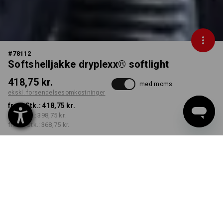
#
78112
Softshelljakke dryplexx® softlight
418,75 kr.
med moms
ekskl. forsendelsesomkostninger
fra 1 Stk.:
418,75 kr.
fra 5 Stk.:
398,75 kr.
fra 20 Stk.:
368,75 kr.
Leveringstid ca. 3-6
hverdage
FARVE
STØRRELSE
S
vælg
vælg
mørkeblå / sort