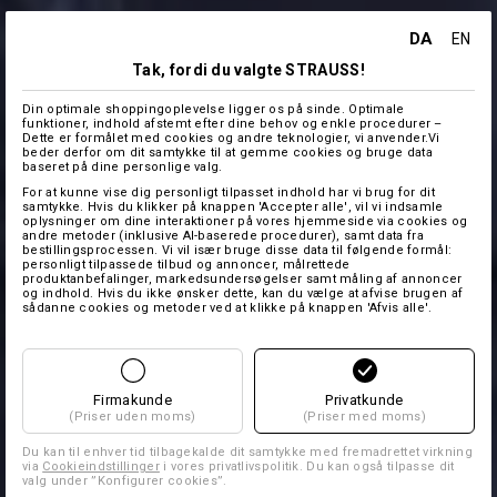
DA
EN
Tak, fordi du valgte STRAUSS!
Din optimale shoppingoplevelse ligger os på sinde. Optimale
funktioner, indhold afstemt efter dine behov og enkle procedurer –
Dette er formålet med cookies og andre teknologier, vi anvender.Vi
beder derfor om dit samtykke til at gemme cookies og bruge data
baseret på dine personlige valg.
For at kunne vise dig personligt tilpasset indhold har vi brug for dit
samtykke. Hvis du klikker på knappen 'Accepter alle', vil vi indsamle
oplysninger om dine interaktioner på vores hjemmeside via cookies og
andre metoder (inklusive AI-baserede procedurer), samt data fra
bestillingsprocessen. Vi vil især bruge disse data til følgende formål:
personligt tilpassede tilbud og annoncer, målrettede
produktanbefalinger, markedsundersøgelser samt måling af annoncer
og indhold. Hvis du ikke ønsker dette, kan du vælge at afvise brugen af
sådanne cookies og metoder ved at klikke på knappen 'Afvis alle'.
Firmakunde
Privatkunde
(Priser uden moms)
(Priser med moms)
Du kan til enhver tid tilbagekalde dit samtykke med fremadrettet virkning
via
Cookieindstillinger
i vores privatlivspolitik. Du kan også tilpasse dit
valg under ”Konfigurer cookies”.