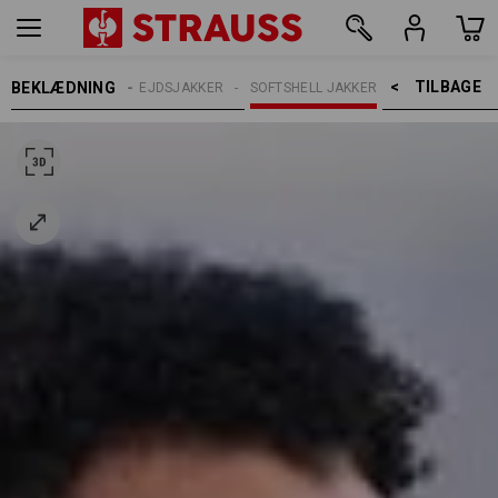
TILBAGE    >
BEKLÆDNING
HERRER
ARBEJDSJAKKER
SOFTSHELL JAKKER