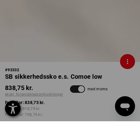
#
93332
SB sikkerhedssko e.s. Comoe low
838,75 kr.
med moms
ekskl. forsendelsesomkostninger
fra 1 Par:
838,75 kr.
fra 3 Par:
818,75 kr.
fra 10 Par:
798,75 kr.
Leveringstid ca. 3-6
hverdage