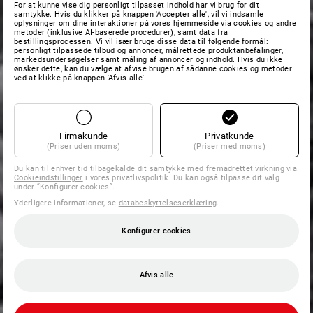
For at kunne vise dig personligt tilpasset indhold har vi brug for dit
samtykke. Hvis du klikker på knappen 'Accepter alle', vil vi indsamle
oplysninger om dine interaktioner på vores hjemmeside via cookies og andre
metoder (inklusive AI-baserede procedurer), samt data fra
bestillingsprocessen. Vi vil især bruge disse data til følgende formål:
personligt tilpassede tilbud og annoncer, målrettede produktanbefalinger,
markedsundersøgelser samt måling af annoncer og indhold. Hvis du ikke
ønsker dette, kan du vælge at afvise brugen af sådanne cookies og metoder
ved at klikke på knappen 'Afvis alle'.
Firmakunde
Privatkunde
(Priser uden moms)
(Priser med moms)
Du kan til enhver tid tilbagekalde dit samtykke med fremadrettet virkning via
Cookieindstillinger
i vores privatlivspolitik. Du kan også tilpasse dit valg
under ”Konfigurer cookies”.
Yderligere informationer, se
databeskyttelseserklæring
.
Konfigurer cookies
Afvis alle