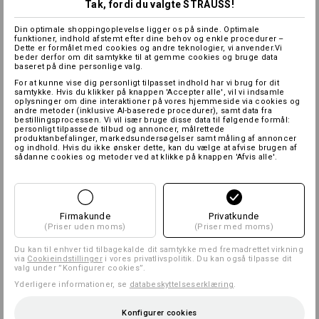
Tak, fordi du valgte STRAUSS!
Din optimale shoppingoplevelse ligger os på sinde. Optimale
funktioner, indhold afstemt efter dine behov og enkle procedurer –
Dette er formålet med cookies og andre teknologier, vi anvender.Vi
beder derfor om dit samtykke til at gemme cookies og bruge data
baseret på dine personlige valg.
For at kunne vise dig personligt tilpasset indhold har vi brug for dit
samtykke. Hvis du klikker på knappen 'Accepter alle', vil vi indsamle
oplysninger om dine interaktioner på vores hjemmeside via cookies og
andre metoder (inklusive AI-baserede procedurer), samt data fra
bestillingsprocessen. Vi vil især bruge disse data til følgende formål:
personligt tilpassede tilbud og annoncer, målrettede
produktanbefalinger, markedsundersøgelser samt måling af annoncer
og indhold. Hvis du ikke ønsker dette, kan du vælge at afvise brugen af
sådanne cookies og metoder ved at klikke på knappen 'Afvis alle'.
Firmakunde
Privatkunde
(Priser uden moms)
(Priser med moms)
Du kan til enhver tid tilbagekalde dit samtykke med fremadrettet virkning
via
Cookieindstillinger
i vores privatlivspolitik. Du kan også tilpasse dit
valg under ”Konfigurer cookies”.
Yderligere informationer, se
databeskyttelseserklæring
.
Konfigurer cookies