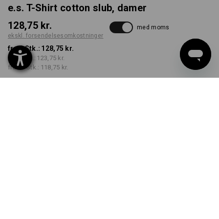
e.s. T-Shirt cotton slub, damer
128,75 kr.
med moms
ekskl. forsendelsesomkostninger
fra 1 Stk.:
128,75 kr.
fra 3 Stk.:
123,75 kr.
fra 10 Stk.:
118,75 kr.
Leveringstid ca. 3-6
hverdage
FARVE
STØRRELSE
XS
vælg
vælg
sort
Mængderabat
fra 1 Stk.
fra 3 Stk.
fra 10 Stk.
Besparelser:
Besparelser:
Besparelser:
0
%/
Stk.
4
%/
Stk.
8
%/
Stk.