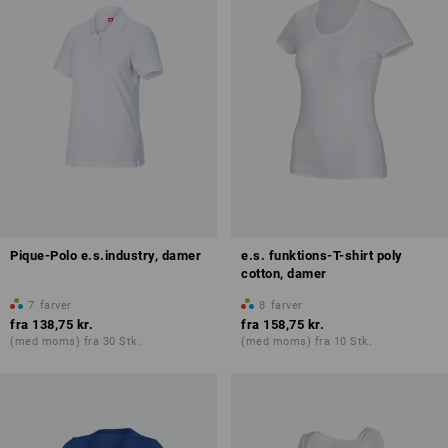
Pique-Polo e.s.industry, damer
e.s. funktions-T-shirt poly
cotton, damer
7
farver
8
farver
fra
138,75 kr.
fra
158,75 kr.
(med moms) fra 30 Stk.
(med moms) fra 10 Stk.