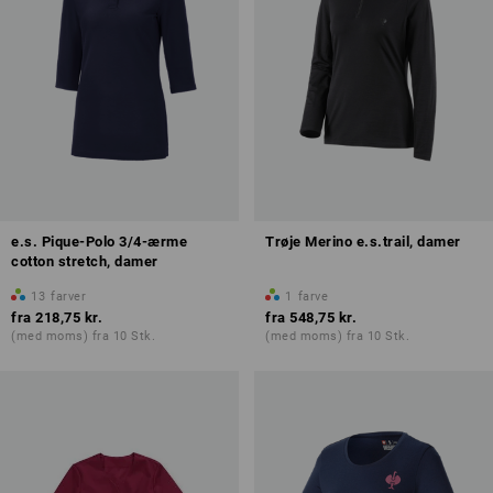
e.s. Pique-Polo 3/4-ærme
Trøje Merino e.s.trail, damer
cotton stretch, damer
13
farver
1
farve
fra
218,75 kr.
fra
548,75 kr.
(med moms) fra 10 Stk.
(med moms) fra 10 Stk.