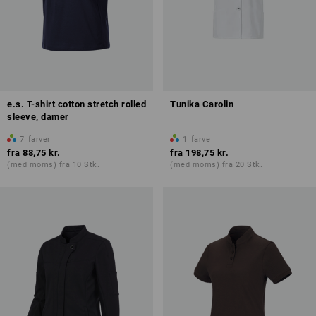
e.s. T-shirt cotton stretch rolled
Tunika Carolin
sleeve, damer
7
farver
1
farve
fra
88,75 kr.
fra
198,75 kr.
(med moms) fra 10 Stk.
(med moms) fra 20 Stk.