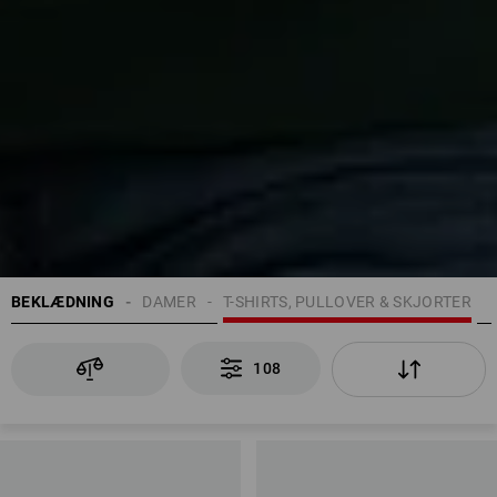
BEKLÆDNING
DAMER
T-SHIRTS, PULLOVER & SKJORTER
108