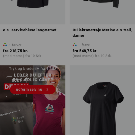
e.s. servicebluse langærmet
Rullekravetrøje Merino e.s.trail,
damer
5
farver
1
farve
fra
218,75 kr.
fra
548,75 kr.
(med moms) fra 10 Stk.
(med moms) fra 10 Stk.
Tryk og broderi – fra 1 stk.
LEDER DU EFTER
EN SÆRLIG GAVE?
udform selv nu