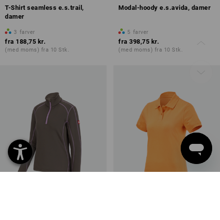
T-Shirt seamless e.s.trail,
Modal-hoody e.s.avida, damer
damer
3
farver
5
farver
fra
188,75 kr.
fra
398,75 kr.
(med moms) fra 10 Stk.
(med moms) fra 10 Stk.