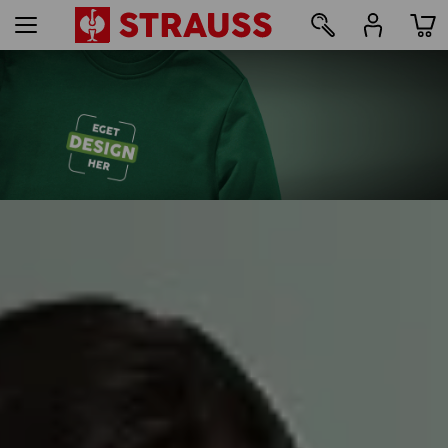
108
Tryk og broderi – fra 1 stk.
Skab nemt online
find ud af mere