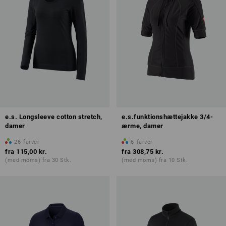
e.s. Longsleeve cotton stretch,
e.s.funktionshættejakke 3/4-
damer
ærme, damer
26
farver
6
farver
fra
115,00 kr.
fra
308,75 kr.
(med moms) fra 30 Stk.
(med moms) fra 10 Stk.