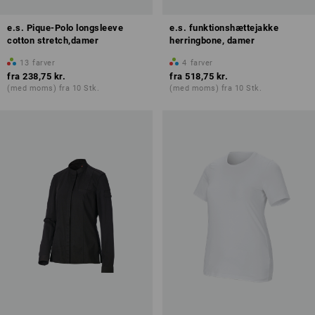
e.s. Pique-Polo longsleeve
e.s. funktionshættejakke
cotton stretch,damer
herringbone, damer
13
farver
4
farver
fra
238,75 kr.
fra
518,75 kr.
(med moms) fra 10 Stk.
(med moms) fra 10 Stk.