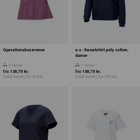
Operationsbuseronne
e.s. Sweatshirt poly cotton,
damer
8
farver
7
farver
fra
138,75 kr.
fra
158,75 kr.
(med moms) fra 20 Stk.
(med moms) fra 100 Stk.