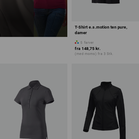
T-Shirt e.s.motion ten pure,
damer
5
farver
fra
148,75 kr.
(med moms) fra 3 Stk.