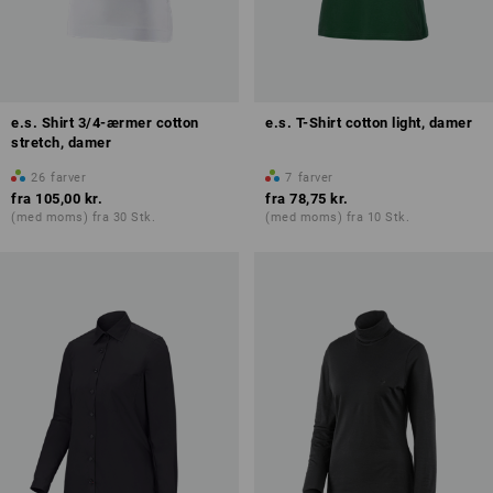
e.s. Shirt 3/4-ærmer cotton
e.s. T-Shirt cotton light, damer
stretch, damer
26
farver
7
farver
fra
105,00 kr.
fra
78,75 kr.
(med moms) fra 30 Stk.
(med moms) fra 10 Stk.