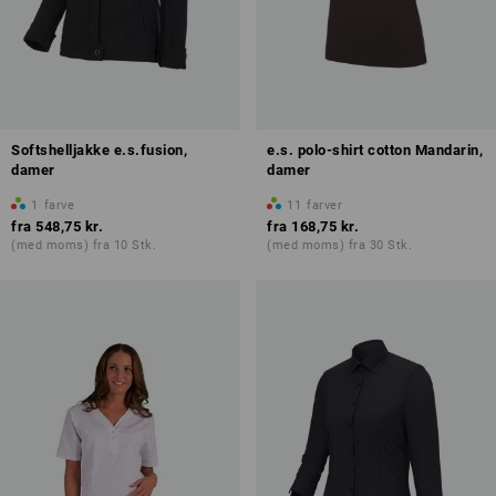
Softshelljakke e.s.fusion,
e.s. polo-shirt cotton Mandarin,
damer
damer
1
farve
11
farver
fra
548,75 kr.
fra
168,75 kr.
(med moms) fra 10 Stk.
(med moms) fra 30 Stk.