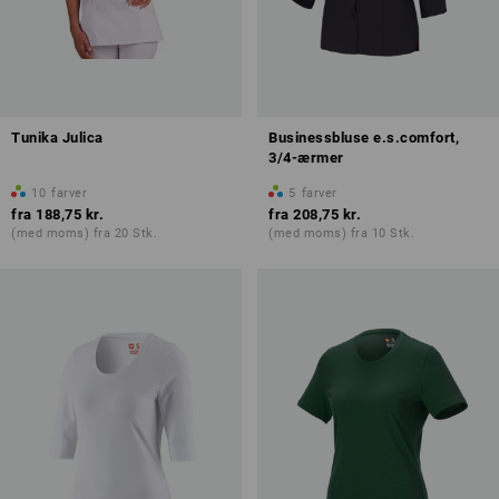
Tunika Julica
Businessbluse e.s.comfort,
3/4-ærmer
10
farver
5
farver
fra
188,75 kr.
fra
208,75 kr.
(med moms) fra 20 Stk.
(med moms) fra 10 Stk.