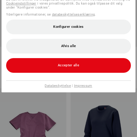
Cookieindstillinger
i vores privatlivspolitik. Du kan også tilpasse dit valg
under ”Konfigurer cookies”.
Yderligere informationer, se
databeskyttelseserklæring
.
Konfigurer cookies
Afvis alle
e.s. Funktionshættejakke
e.s. Long-Shirt cotton, damer
stripe, damer
Accepter alle
14
farver
13
farver
fra
332,50 kr.
fra
65,00 kr.
(med moms) fra 10 Stk.
(med moms) fra 30 Stk.
Databeskyttelse
|
Impressum