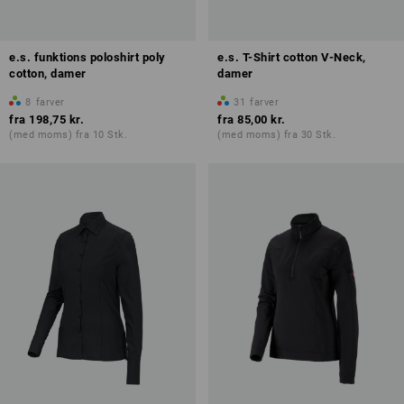
e.s. funktions poloshirt poly
e.s. T-Shirt cotton V-Neck,
cotton, damer
damer
8
farver
31
farver
fra
198,75 kr.
fra
85,00 kr.
(med moms) fra 10 Stk.
(med moms) fra 30 Stk.