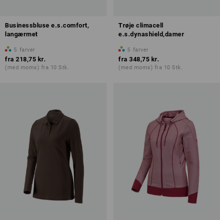
Businessbluse e.s.comfort,
Trøje climacell
langærmet
e.s.dynashield,damer
5
farver
5
farver
fra
218,75 kr.
fra
348,75 kr.
(med moms) fra 10 Stk.
(med moms) fra 10 Stk.