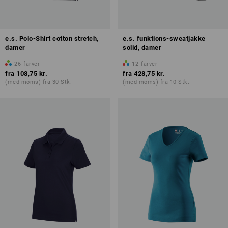
e.s. Polo-Shirt cotton stretch,
e.s. funktions-sweatjakke
damer
solid, damer
26
farver
12
farver
fra
108,75 kr.
fra
428,75 kr.
(med moms) fra 30 Stk.
(med moms) fra 10 Stk.