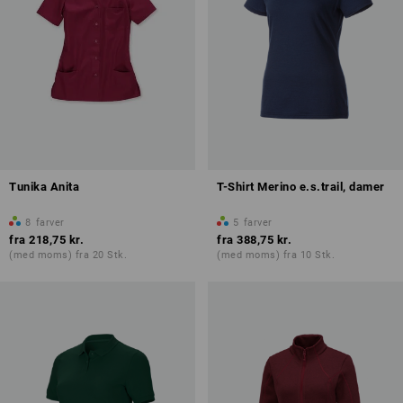
Tunika Anita
T-Shirt Merino e.s.trail, damer
8
farver
5
farver
fra
218,75 kr.
fra
388,75 kr.
(med moms) fra 20 Stk.
(med moms) fra 10 Stk.