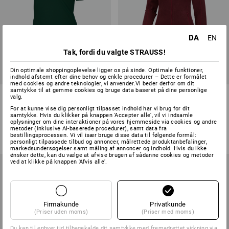
DA
EN
Tak, fordi du valgte STRAUSS!
Din optimale shoppingoplevelse ligger os på sinde. Optimale funktioner,
indhold afstemt efter dine behov og enkle procedurer – Dette er formålet
med cookies og andre teknologier, vi anvender.Vi beder derfor om dit
samtykke til at gemme cookies og bruge data baseret på dine personlige
e.s. Pique-Polo cotton stretch,
e.s. funktions-sweatjakke
valg.
damer, plus fit
melange, damer
For at kunne vise dig personligt tilpasset indhold har vi brug for dit
samtykke. Hvis du klikker på knappen 'Accepter alle', vil vi indsamle
17
farver
12
farver
oplysninger om dine interaktioner på vores hjemmeside via cookies og andre
metoder (inklusive AI-baserede procedurer), samt data fra
fra
218,75 kr.
fra
408,75 kr.
bestillingsprocessen. Vi vil især bruge disse data til følgende formål:
(med moms) fra 10 Stk.
(med moms) fra 10 Stk.
personligt tilpassede tilbud og annoncer, målrettede produktanbefalinger,
markedsundersøgelser samt måling af annoncer og indhold. Hvis du ikke
ønsker dette, kan du vælge at afvise brugen af sådanne cookies og metoder
ved at klikke på knappen 'Afvis alle'.
Firmakunde
Privatkunde
(Priser uden moms)
(Priser med moms)
Du kan til enhver tid tilbagekalde dit samtykke med fremadrettet virkning via