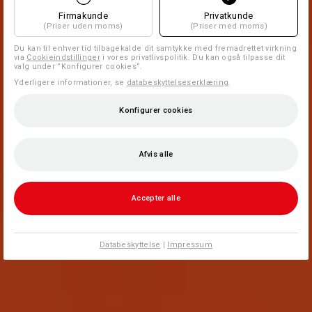
Firmakunde
Privatkunde
(Priser uden moms)
(Priser med moms)
Du kan til enhver tid tilbagekalde dit samtykke med fremadrettet virkning
via
Cookieindstillinger
i vores privatlivspolitik. Du kan også tilpasse dit
valg under ”Konfigurer cookies”.
Yderligere informationer, se
databeskyttelseserklæring
.
Konfigurer cookies
Afvis alle
Accepter alle
Databeskyttelse
|
Impressum