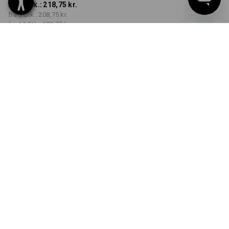
fra 1 Stk.:
218,75 kr.
fra 3 Stk.:
208,75 kr.
fra 10 Stk.:
198,75 kr.
Kan leveres fra ca. uge 48
FARVE
STØRRELSE
S
vælg
vælg
advarselsorange / sort
Mængderabat
fra 1 Stk.
fra 3 Stk.
fra 10 Stk.
Besparelser:
Besparelser:
Besparelser:
0
%/
Stk.
5
%/
Stk.
9
%/
Stk.
Stk.