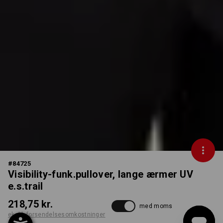
#
84725
Visibility-funk.pullover, lange ærmer UV
e.s.trail
218,75 kr.
med moms
ekskl. forsendelsesomkostninger