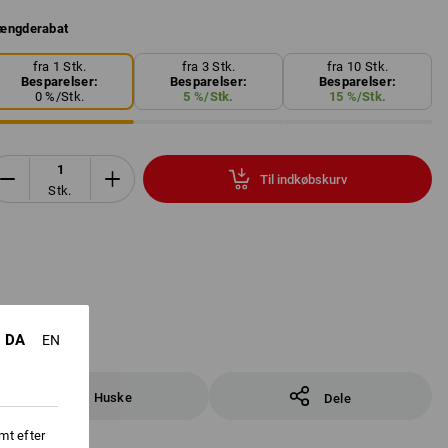
ængderabat
fra 1 Stk.
fra 3 Stk.
fra 10 Stk.
Besparelser:
Besparelser:
Besparelser:
0
%/
Stk.
5
%/
Stk.
15
%/
Stk.
Til indkøbskurv
Stk.
DA
EN
Huske
Dele
mt efter