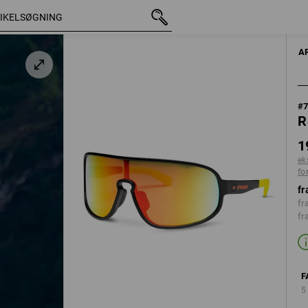
med moms
198,75 kr.
/ advarselsgul
ekskl. forsendelsesomkostning
A
#
R
1
ek
fo
fr
fr
fr
F
5