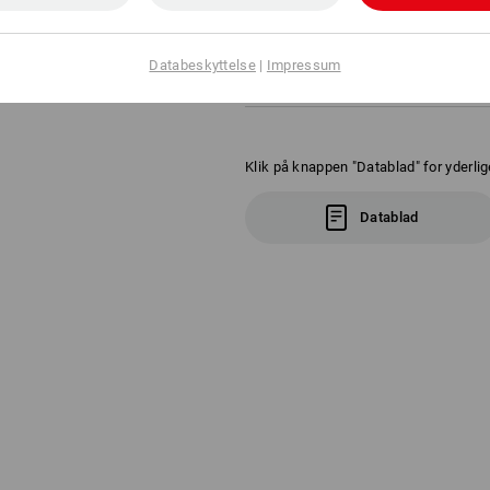
Tonede spejlglas
Behagelige at have på takket 
dele
Vægt: ca. 34 g
Databeskyttelse
|
Impressum
Klik på knappen "Datablad" for yderlig
Datablad