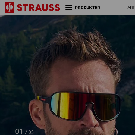
PRODUKTER
Race solbriller e.s.ambition
sort 
01
/
05