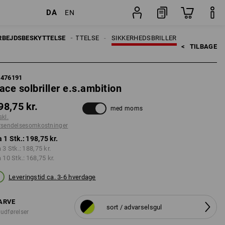
DA
EN
er
Stk.
RBEJDSBESKYTTELSE
ØJENBESKYTTELSE
SIKKERHEDSBRILLER
<   
TILBAGE
7476191
ace solbriller e.s.ambition
98,75 kr.
med moms
skl.
rsendelsesomkostninger
a 1 Stk.:
198,75 kr.
a 3 Stk.:
188,75 kr.
a 10 Stk.:
168,75 kr.
Leveringstid ca. 3-6 hverdage
ARVE
sort / advarselsgul
 udførelser