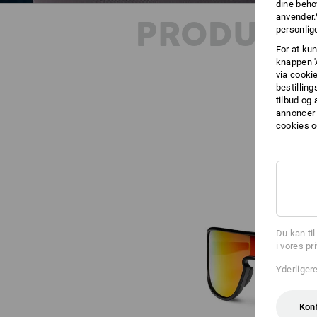
dine beho
anvender.
PRODUKT
personlige
For at kun
knappen '
via cooki
bestilling
tilbud og
annoncer 
cookies o
Du kan ti
i vores pr
Yderliger
Kon