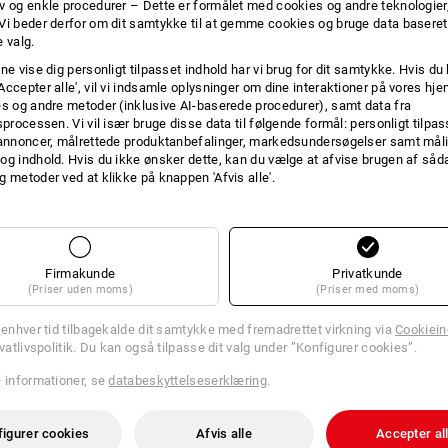
v og enkle procedurer – Dette er formålet med cookies og andre teknologier,
Vi beder derfor om dit samtykke til at gemme cookies og bruge data baseret
INFO
 valg.
ne vise dig personligt tilpasset indhold har vi brug for dit samtykke. Hvis du 
Accepter alle', vil vi indsamle oplysninger om dine interaktioner på vores h
es og andre metoder (inklusive AI-baserede procedurer), samt data fra
Stilfuld solbeskyttelse
sprocessen. Vi vil især bruge disse data til følgende formål: personligt tilpa
 annoncer, målrettede produktanbefalinger, markedsundersøgelser samt måli
Race-solbrillerne er den perfekte led
og indhold. Hvis du ikke ønsker dette, kan du vælge at afvise brugen af så
næsebro og bløde bøjledele sidder bri
g metoder ved at klikke på knappen 'Afvis alle'.
form for action. Uanset om der skal ar
på tur eller bare som trendy accessoir
passer bare altid og alle steder. Tak
UV-stråling (UV400) beskyttes øjnene o
bedste side. Race-solbrillerne forener
Firmakunde
Privatkunde
og præsenterer sig som et ægte højd
(Priser uden moms)
(Priser med moms)
l enhver tid tilbagekalde dit samtykke med fremadrettet virkning via
Cookieind
BESKRIVELSE
ivatlivspolitik. Du kan også tilpasse dit valg under ”Konfigurer cookies”.
e informationer, se
databeskyttelseserklæring
.
iht.
DIN EN ISO 12312-1:2013+
100 % UV-beskyttelse (UV400)
Optimal pasform og et stort, 
figurer cookies
Afvis alle
Accepter al