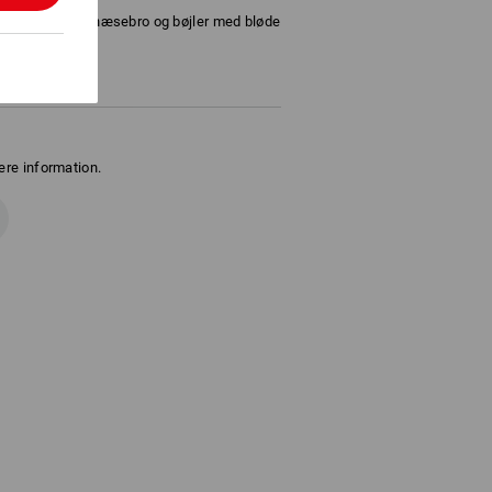
være den bløde næsebro og bøjler med bløde
ere information.