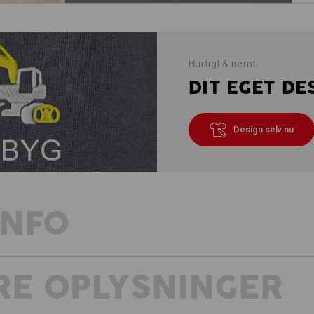
Hurtigt & nemt
DIT EGET DE
Design selv nu
INFO
RE OPLYSNINGER
SYNLIG SIKKERHED
Advarsels- & UV-beskyttelse
Farve, beskyttelse, funktion: Stærk! V