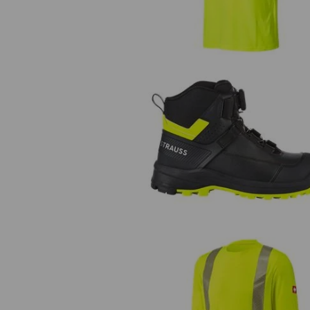
S3 sikkerhedssko e.s. Sawato m