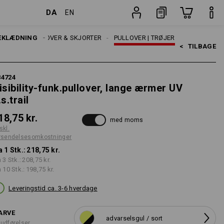
DA
EN
stninger
Stk.
EKLÆDNING
T-SHIRTS, PULLOVER & SKJORTER
PULLOVER | TRØJER
<   
TILBAGE
84724
isibility-funk.pullover, lange ærmer UV
.s.trail
18,75 kr.
med moms
skl.
rsendelsesomkostninger
a 1 Stk.:
218,75 kr.
a 3 Stk.:
208,75 kr.
a 10 Stk.:
198,75 kr.
Leveringstid ca. 3-6 hverdage
ARVE
advarselsgul / sort
 udførelser