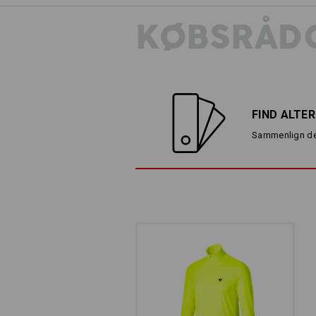
KØBSRÅDG
FIND ALTE
Sammenlign det
HV