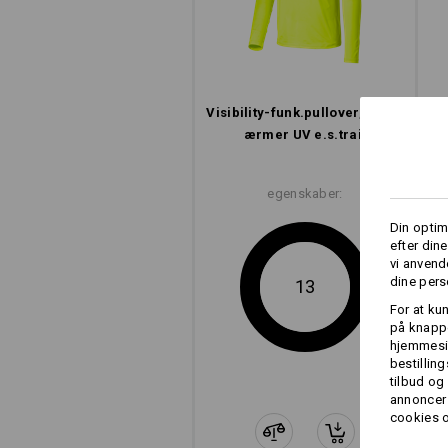
Hvis du arbejder meget udendø
integreret UV-beskyttelse beskyt
og til udendørs aktivi
Visibility-funk.​pullover, lange
ærmer UV e.s.​trail
egenskaber:
Din optim
efter din
vi anvend
dine pers
13
For at ku
på knappe
hjemmesid
bestillin
tilbud og
annoncer 
cookies o