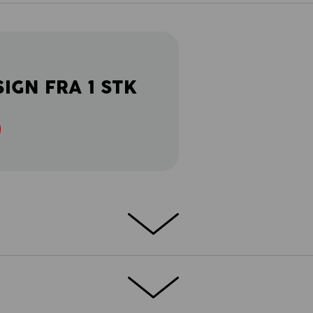
SIGN FRA 1 STK
isibility-funktionspullover med høj krave