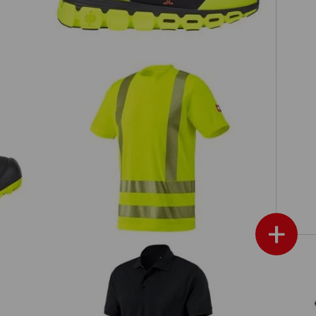
Vi
id
e.s. Advarselsfunktions-T-shirt
+