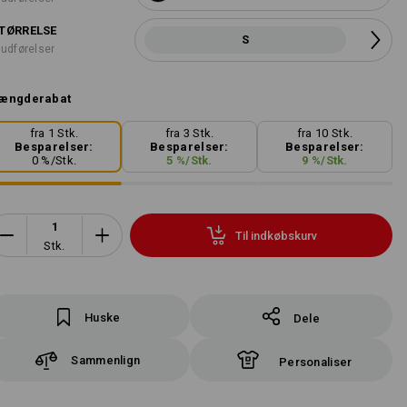
TØRRELSE
S
 udførelser
ængderabat
fra 1 Stk.
fra 3 Stk.
fra 10 Stk.
Besparelser:
Besparelser:
Besparelser:
0
%/
Stk.
5
%/
Stk.
9
%/
Stk.
Til indkøbskurv
Stk.
Huske
Dele
Sammenlign
Personaliser