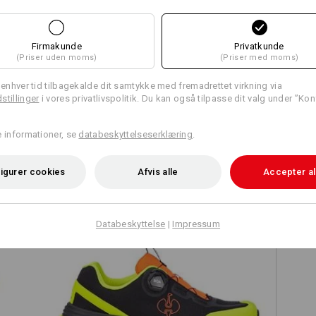
funktionsshirts e.s.trail er cer
øget synlighed og sikkerhed i 
Firmakunde
Privatkunde
(Priser uden moms)
(Priser med moms)
Sammenlign alle detaljer
l enhver tid tilbagekalde dit samtykke med fremadrettet virkning via
stillinger
i vores privatlivspolitik. Du kan også tilpasse dit valg under ”Kon
e informationer, se
databeskyttelseserklæring
.
TCH
igurer cookies
Afvis alle
Accepter al
Databeskyttelse
|
Impressum
rail
O1 arbejdssko e.s. Rexburg low