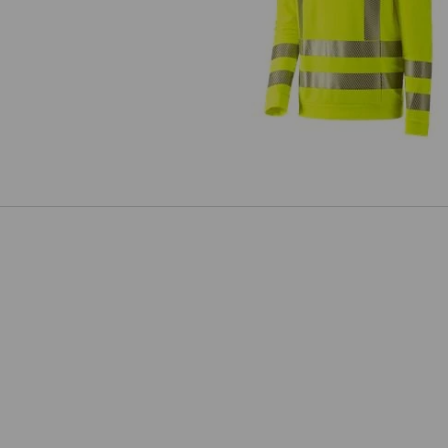
e.s. Advarselsfunktion, lange ær