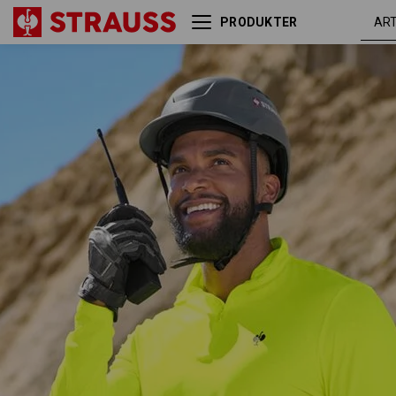
PRODUKTER
Visibility-funk.pullover,
advarselsgul
lange ærmer UV e.s.trail
/ sort