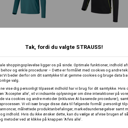
Materiale:
rs, har du brug for særlig beskyttelse: UV-stråling påvirker kropp
Overstof
90
%
Polyester
/
10
%
Elas
ter huden pålideligt mod overdreven solstråling og tilbyder den be
Plejeanvisning:
teter. Og det uden begrænsninger: Superlet, elastisk og åndbar – for 
Maskinvask 40 °C skånsomt
Funktions­pullover, lange
Funk.​trøje thermo stretch e.s.​
Må ikke tørretumbles
ærmer UV e.s.​trail
motion 2020
Må ikke renses kemisk
Tak, fordi du valgte STRAUSS!
Solbriller
Endnu mere UV-beklædnin
Samme egenskaber:
Samme egenskaber:
ale shoppingoplevelse ligger os på sinde. Optimale funktioner, indhold a
e behov og enkle procedurer – Dette er formålet med cookies og andre tek
Klik på knappen "Datablad" for yderl
er.Vi beder derfor om dit samtykke til at gemme cookies og bruge data ba
onlige valg.
12
10
Datablad
nne vise dig personligt tilpasset indhold har vi brug for dit samtykke. Hvis 
n 'Accepter alle', vil vi indsamle oplysninger om dine interaktioner på vor
e via cookies og andre metoder (inklusive AI-baserede procedurer), samt
mere
MERE 
gsprocessen. Vi vil især bruge disse data til følgende formål: personligt ti
Individualisering:
+1 anden egenskab
+4 yderligere egenskaber
 annoncer, målrettede produktanbefalinger, markedsundersøgelser samt m
= MERE 
og indhold. Hvis du ikke ønsker dette, kan du vælge at afvise brugen af 
g metoder ved at klikke på knappen 'Afvis alle'.
Udform selv
By eller natur, logistik eller tr
dagen, er det vigtigt at være