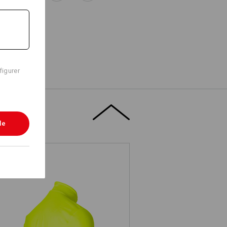
tificeret iht. DIN EN 17353 og tilbyder
dagslys i områder med middel risiko.
figurer
le