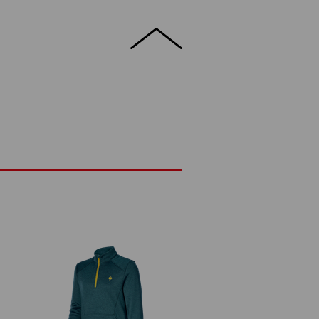
ele: De lysende advarselsfarver sikrer
lys. Samtidig tilbyder pulloveren med høj
g UV-stråling med certificeret UV-
ensyn til komfort skiller advarselsstilens
e og elastiske funktionsmateriale lader
gt væk og giver fuld bevægelsesfrihed for
nde sol kræver alt, forbliver denne
 sikkerhed kølig!
DETALJER
stærk UV-beskyttelse
t. AS/NZS 4399:2017
ed stretchindhold
ølende og åndbar
beskyttelse
NG?