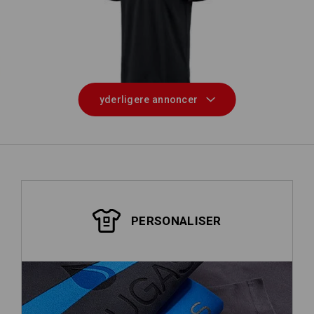
mer.
e.s. Polo-Shirt cotton
yderligere annoncer
PERSONALISER