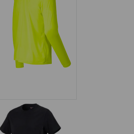
sibility-funk.pullover, lange ærmer
UV e.s.trail