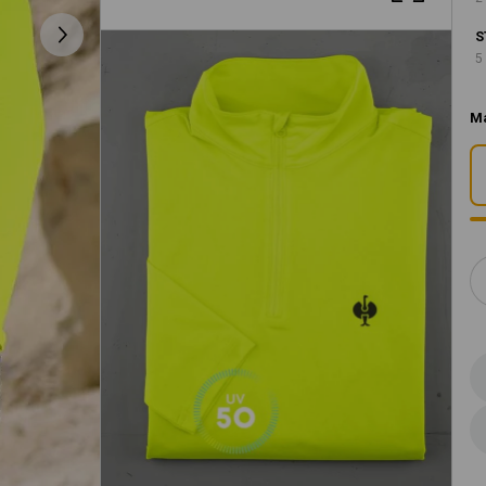
S
5
M