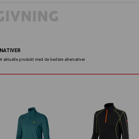
og lange ærmer UV e.s.trail har det h
større synlighed og sikkerhed i dags
IVNING
krave pålidelig beskyttelse mod farli
beskyttelsesfaktor 50. Og også med h
høje kvalitet sig ud: Det særligt lett
huden ånde, transporterer hurtigt fu
en sporty pasform.
Når arbejdet i varmen og den bage
RNATIVER
advarselstrøje af høj kvalitet med
 aktuelle produkt med de bedste alternativer
BESKRIVELSE
Advarselsstil af høj kvalitet med 
iht. EN 17353:2020 type A
UV-beskyttelsesfaktor 50 ih
Særdeles let og elastisk
af kraftfulde funktionsfibre m
Behageligt kølende, hurtigt k
Høj krave med lynlås og hage
slank pasform
ORFOR UV-BESKYTTELSESBEKLÆDNI