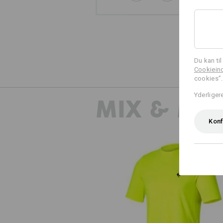
Du kan ti
Cookieind
cookies”.
Yderliger
MIX & MA
Konf
Visibility-funktions-T-shirt UV e.s.t