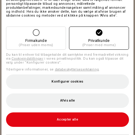
personligt tilpassede tilbud og annoncer, målrettede
produktanbefalinger, markedsundersøgelser samt måling af annoncer
og indhold. Hvis du ikke ønsker dette, kan du vælge at afvise brugen af
sådanne cookies og metoder ved at klikke på knappen 'Afvis alle'.
Firmakunde
Privatkunde
(Priser uden moms)
(Priser med moms)
Du kan til enhver tid tilbagekalde dit samtykke med fremadrettet virkning
via
Cookieindstillinger
i vores privatlivspolitik. Du kan også tilpasse dit
valg under ”Konfigurer cookies”.
Yderligere informationer, se
databeskyttelseserklæring
.
Konfigurer cookies
Afvis alle
Accepter alle