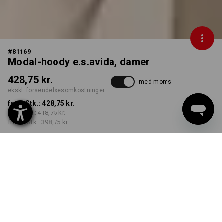
#
81169
Modal-hoody e.s.avida, damer
428,75 kr.
med moms
ekskl. forsendelsesomkostninger
fra 1 Stk.:
428,75 kr.
fra 3 Stk.:
418,75 kr.
fra 10 Stk.:
398,75 kr.
Leveringstid ca. 3-6
hverdage
FARVE
STØRRELSE
XS
vælg
vælg
jurabeige