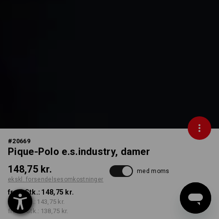
#
20669
Pique-Polo e.s.industry, damer
148,75 kr.
med moms
ekskl. forsendelsesomkostninger
fra 1 Stk.:
148,75 kr.
fra 5 Stk.:
143,75 kr.
fra 30 Stk.:
138,75 kr.