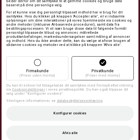
beder derfor om dit samtykke til at gemme cookies og bruge data
baseret på dine personlige valg.
For at kunne vise dig personligt tilpasset indhold har vi brug for dit
samtykke. Hvis du klikker på knappen 'Accepter alle', vil vi indsamle
oplysninger om dine interaktioner på vores hjemmeside via cookies og
andre metoder (inklusive AI-baserede procedurer), samt data fra
bestillingsprocessen. Vi vil især bruge disse data til følgende formål:
personligt tilpassede tilbud og annoncer, målrettede
produktanbefalinger, markedsundersøgelser samt måling af annoncer
og indhold. Hvis du ikke ønsker dette, kan du vælge at afvise brugen af
sådanne cookies og metoder ved at klikke på knappen 'Afvis alle'.
Firmakunde
Privatkunde
(Priser uden moms)
(Priser med moms)
Du kan til enhver tid tilbagekalde dit samtykke med fremadrettet virkning
via
Cookieindstillinger
i vores privatlivspolitik. Du kan også tilpasse dit
valg under ”Konfigurer cookies”.
Yderligere informationer, se
databeskyttelseserklæring
.
Konfigurer cookies
Afvis alle