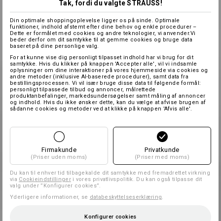
Tak, fordi du valgte STRAUSS!
Din optimale shoppingoplevelse ligger os på sinde. Optimale
funktioner, indhold afstemt efter dine behov og enkle procedurer –
Dette er formålet med cookies og andre teknologier, vi anvender.Vi
beder derfor om dit samtykke til at gemme cookies og bruge data
baseret på dine personlige valg.
For at kunne vise dig personligt tilpasset indhold har vi brug for dit
samtykke. Hvis du klikker på knappen 'Accepter alle', vil vi indsamle
oplysninger om dine interaktioner på vores hjemmeside via cookies og
andre metoder (inklusive AI-baserede procedurer), samt data fra
bestillingsprocessen. Vi vil især bruge disse data til følgende formål:
personligt tilpassede tilbud og annoncer, målrettede
produktanbefalinger, markedsundersøgelser samt måling af annoncer
og indhold. Hvis du ikke ønsker dette, kan du vælge at afvise brugen af
sådanne cookies og metoder ved at klikke på knappen 'Afvis alle'.
Firmakunde
Privatkunde
(Priser uden moms)
(Priser med moms)
Du kan til enhver tid tilbagekalde dit samtykke med fremadrettet virkning
via
Cookieindstillinger
i vores privatlivspolitik. Du kan også tilpasse dit
valg under ”Konfigurer cookies”.
Yderligere informationer, se
databeskyttelseserklæring
.
Konfigurer cookies