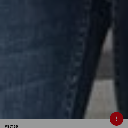
#
87460