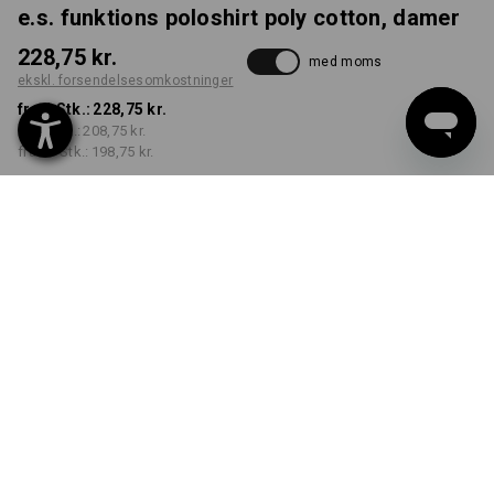
e.s. funktions poloshirt poly cotton, damer
228,75 kr.
med moms
ekskl. forsendelsesomkostninger
fra 1 Stk.:
228,75 kr.
fra 3 Stk.:
208,75 kr.
fra 10 Stk.:
198,75 kr.
Leveringstid ca. 3-6
hverdage
FARVE
STØRRELSE
XS
vælg
vælg
hvid
Mængderabat
fra 1 Stk.
fra 3 Stk.
fra 10 Stk.
Besparelser:
Besparelser:
Besparelser:
0
%/
Stk.
9
%/
Stk.
13
%/
Stk.