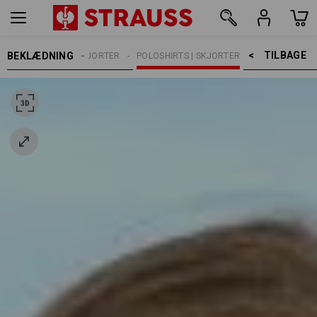
TILBAGE    >
BEKLÆDNING
HIRTS, PULLOVER & SKJORTER
POLOSHIRTS | SKJORTER