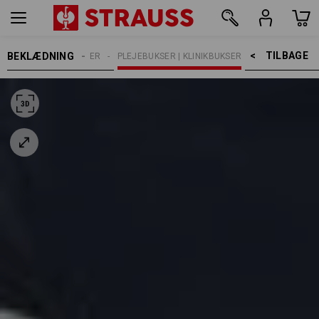
TILBAGE    >
BEKLÆDNING
ER
ARBEJDSBUKSER
PLEJEBUKSER | KLINIKBUKSER