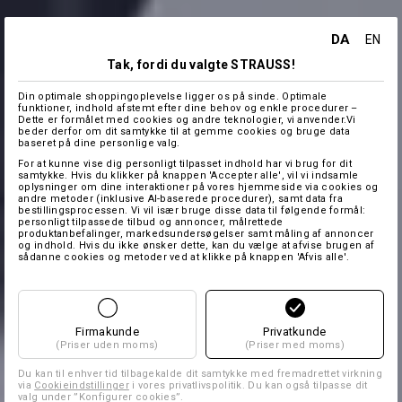
DA
EN
Tak, fordi du valgte STRAUSS!
Din optimale shoppingoplevelse ligger os på sinde. Optimale
funktioner, indhold afstemt efter dine behov og enkle procedurer –
Dette er formålet med cookies og andre teknologier, vi anvender.Vi
beder derfor om dit samtykke til at gemme cookies og bruge data
baseret på dine personlige valg.
For at kunne vise dig personligt tilpasset indhold har vi brug for dit
samtykke. Hvis du klikker på knappen 'Accepter alle', vil vi indsamle
oplysninger om dine interaktioner på vores hjemmeside via cookies og
andre metoder (inklusive AI-baserede procedurer), samt data fra
bestillingsprocessen. Vi vil især bruge disse data til følgende formål:
personligt tilpassede tilbud og annoncer, målrettede
produktanbefalinger, markedsundersøgelser samt måling af annoncer
og indhold. Hvis du ikke ønsker dette, kan du vælge at afvise brugen af
sådanne cookies og metoder ved at klikke på knappen 'Afvis alle'.
Firmakunde
Privatkunde
(Priser uden moms)
(Priser med moms)
Du kan til enhver tid tilbagekalde dit samtykke med fremadrettet virkning
via
Cookieindstillinger
i vores privatlivspolitik. Du kan også tilpasse dit
valg under ”Konfigurer cookies”.