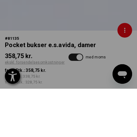
#
81135
Pocket bukser e.s.avida, damer
358,75 kr.
med moms
ekskl. forsendelsesomkostninger
fra 1 Stk.:
358,75 kr.
fra 3 Stk.:
338,75 kr.
fra 10 Stk.:
328,75 kr.
Leveringstid ca. 3-6
hverdage
FARVE
STØRRELSE
C34
vælg
vælg
mørkeblå