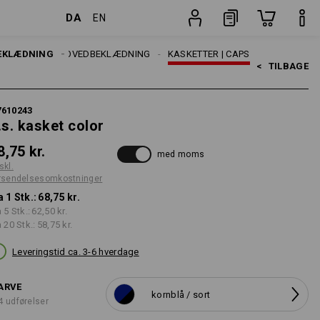
DA
EN
Stk.
ESSORIES
EKLÆDNING
HOVEDBEKLÆDNING
KASKETTER | CAPS
<   
TILBAGE
7610243
.s. kasket color
8,75 kr.
med moms
skl.
rsendelsesomkostninger
a 1 Stk.:
68,75 kr.
a 5 Stk.:
62,50 kr.
a 20 Stk.:
58,75 kr.
Leveringstid ca. 3-6 hverdage
ARVE
kornblå / sort
4 udførelser