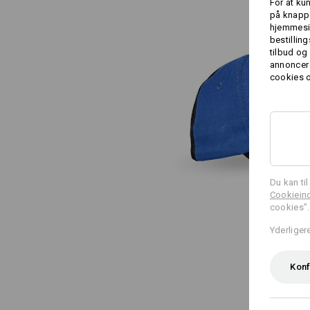
For at ku
på knappe
hjemmesid
bestillin
tilbud og
annoncer 
cookies o
Du kan ti
Cookieind
cookies”.
Yderliger
Konf