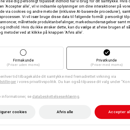
nne vise dig personligt tilpasset indhold har vi brug for dit samtykke. Hvis 
moderne, smart farvesammensæ
n 'Accepter alle', vil vi indsamle oplysninger om dine interaktioner på vor
fast
Kasketskygge
e via cookies og andre metoder (inklusive AI-baserede procedurer), samt
trinløs ejustering med burreb
gsprocessen. Vi vil især bruge disse data til følgende formål: personligt ti
Onesize
 annoncer, målrettede produktanbefalinger, markedsundersøgelser samt m
og indhold. Hvis du ikke ønsker dette, kan du vælge at afvise brugen af 
Materiale:
g metoder ved at klikke på knappen 'Afvis alle'.
Overstof
100
%
Bomuld
Plejeanvisning:
Vaskes i hånden
Må ikke tørretumbles
Firmakunde
Privatkunde
(Priser uden moms)
(Priser med moms)
Må ikke renses kemisk
l enhver tid tilbagekalde dit samtykke med fremadrettet virkning via
stillinger
i vores privatlivspolitik. Du kan også tilpasse dit valg under ”Kon
e informationer, se
databeskyttelseserklæring
.
Individualisering:
igurer cookies
Afvis alle
Accepter al
Udform selv