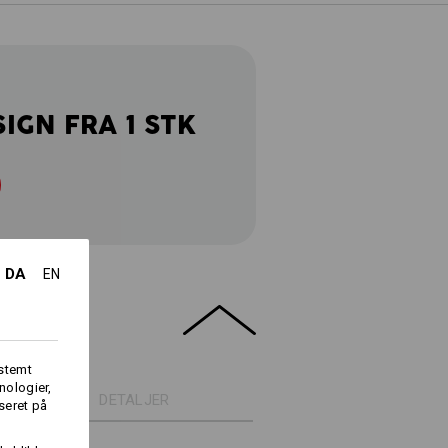
SIGN FRA 1 STK
DA
EN
fstemt
nologier,
DETALJER
seret på