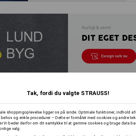
Hurtigt & nemt
DIT EGET DE
Design selv nu
INFO
Tak, fordi du valgte STRAUSS!
ale shoppingoplevelse ligger os på sinde. Optimale funktioner, indhold a
e behov og enkle procedurer – Dette er formålet med cookies og andre tek
BESKRIVELSE
er.Vi beder derfor om dit samtykke til at gemme cookies og bruge data ba
onlige valg.