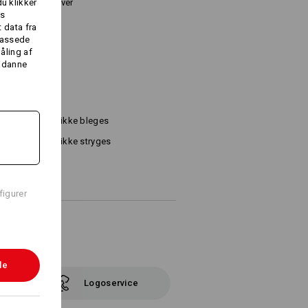
du klikker
tning i to farver
es
 data fra
åndslukning
lpassede
åling af
sådanne
Må ikke bleges
Må ikke stryges
figurer
le
Logoservice