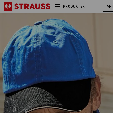
PRODUKTER
e.s. kasket color
kornblå / so
01
/
02