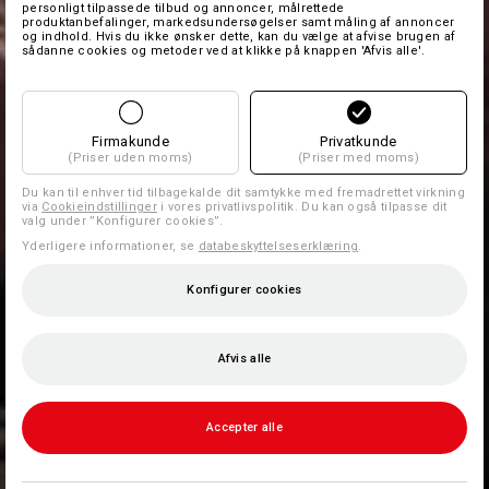
personligt tilpassede tilbud og annoncer, målrettede
produktanbefalinger, markedsundersøgelser samt måling af annoncer
og indhold. Hvis du ikke ønsker dette, kan du vælge at afvise brugen af
sådanne cookies og metoder ved at klikke på knappen 'Afvis alle'.
Firmakunde
Privatkunde
(Priser uden moms)
(Priser med moms)
Du kan til enhver tid tilbagekalde dit samtykke med fremadrettet virkning
via
Cookieindstillinger
i vores privatlivspolitik. Du kan også tilpasse dit
valg under ”Konfigurer cookies”.
Yderligere informationer, se
databeskyttelseserklæring
.
Konfigurer cookies
Afvis alle
Accepter alle