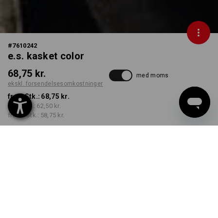
#
7610242
e.s. kasket color
68,75 kr.
med moms
ekskl. forsendelsesomkostninger
fra 1 Stk.:
68,75 kr.
fra 5 Stk.:
62,50 kr.
fra 20 Stk.:
58,75 kr.
Leveringstid ca. 3-6
hverdage
FARVE
vælg
hasselnød / kastanje