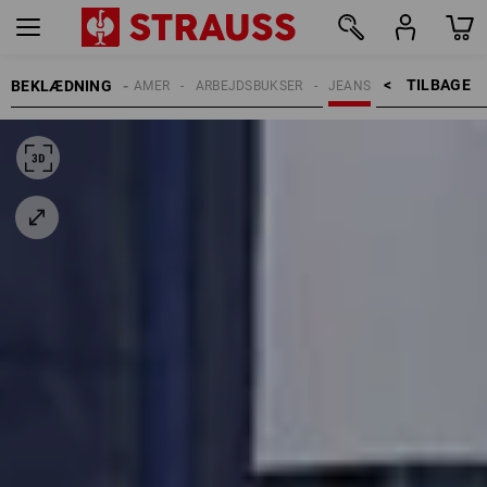
TILBAGE    >
BEKLÆDNING
DAMER
ARBEJDSBUKSER
JEANS