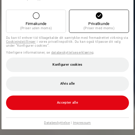
Firmakunde
Privatkunde
(Priser uden moms)
(Priser med moms)
Du kan til enhver tid tilbagekalde dit samtykke med fremadrettet virkning via
Cookieindstillinger
i vores privatlivspolitik. Du kan også tilpasse dit valg
under ”Konfigurer cookies”.
Yderligere informationer, se
databeskyttelseserklæring
.
Konfigurer cookies
Afvis alle
Accepter alle
Databeskyttelse
|
Impressum