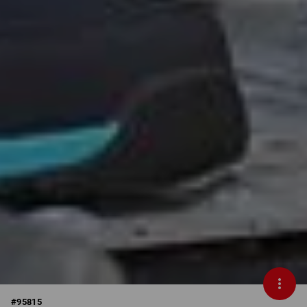
#
95815