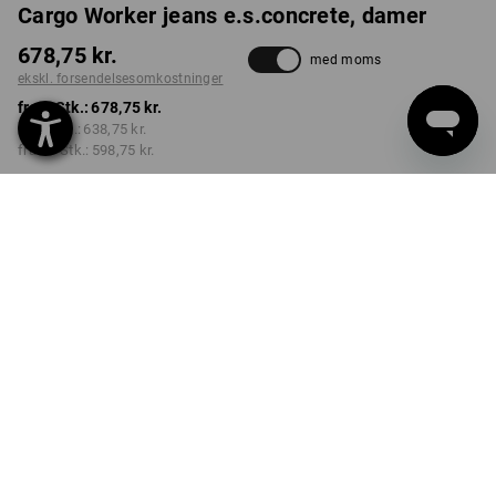
Cargo Worker jeans e.s.concrete, damer
678,75 kr.
med moms
ekskl. forsendelsesomkostninger
fra 1 Stk.:
678,75 kr.
fra 3 Stk.:
638,75 kr.
fra 10 Stk.:
598,75 kr.
Leveringstid ca. 3-6
hverdage
FARVE
STØRRELSE
C34
vælg
vælg
stonewashed
Mængderabat
fra 1 Stk.
fra 3 Stk.
fra 10 Stk.
Besparelser:
Besparelser:
Besparelser:
0
%/
Stk.
6
%/
Stk.
12
%/
Stk.