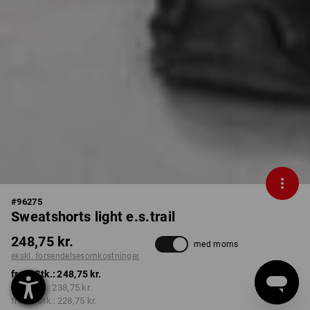
#
96275
Sweatshorts light e.s.trail
248,75 kr.
med moms
ekskl. forsendelsesomkostninger
fra 1 Stk.:
248,75 kr.
fra 3 Stk.:
238,75 kr.
fra 10 Stk.:
228,75 kr.