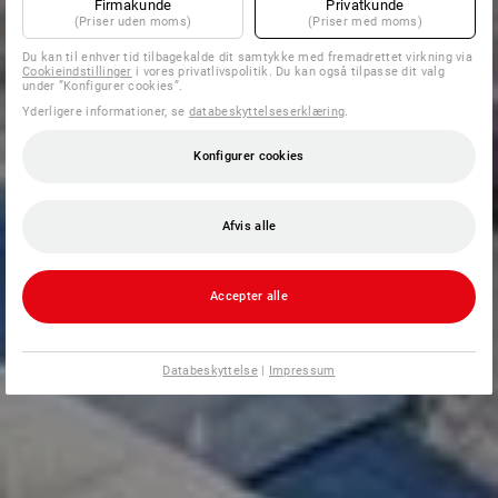
Firmakunde
Privatkunde
(Priser uden moms)
(Priser med moms)
Du kan til enhver tid tilbagekalde dit samtykke med fremadrettet virkning via
Cookieindstillinger
i vores privatlivspolitik. Du kan også tilpasse dit valg
under ”Konfigurer cookies”.
Yderligere informationer, se
databeskyttelseserklæring
.
Konfigurer cookies
Afvis alle
Accepter alle
Databeskyttelse
|
Impressum