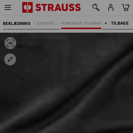
TILBAGE    >
BEKLÆDNING
HERRER
ACCESSORIES
HOMEWEAR | PYJAMAS