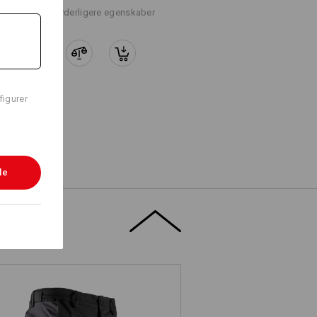
+3 yderligere egenskaber
figurer
le