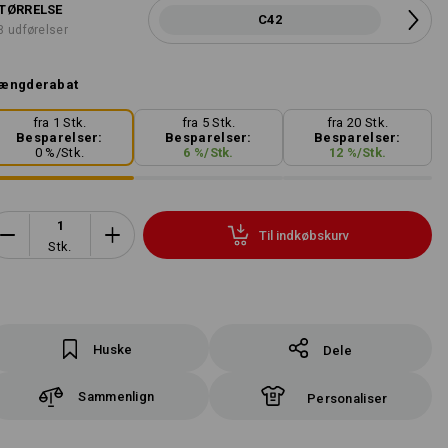
TØRRELSE
C42
8 udførelser
ængderabat
fra 1 Stk.
fra 5 Stk.
fra 20 Stk.
Besparelser:
Besparelser:
Besparelser:
0
%/
Stk.
6
%/
Stk.
12
%/
Stk.
Til indkøbskurv
Stk.
Huske
Dele
Sammenlign
Personaliser