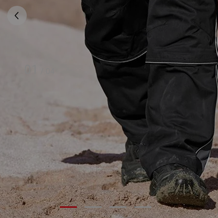
01
/
04