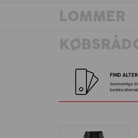
LOMMER
KØBSRÅDG
FIND ALTE
Sammenlign de
bedste alternat