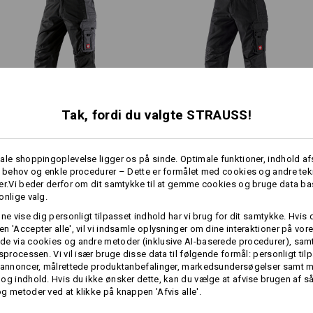
1
mere
/
2
Klik på knappen "Datablad" for yderl
Datablad
Tak, fordi du valgte STRAUSS!
Bukser e.s.​active
Bukser e.s.​prestige
Individualisering:
ale shoppingoplevelse ligger os på sinde. Optimale funktioner, indhold a
e behov og enkle procedurer – Dette er formålet med cookies og andre tek
Udform selv
er.Vi beder derfor om dit samtykke til at gemme cookies og bruge data ba
onlige valg.
Samme egenskaber:
Samme egenskaber:
nne vise dig personligt tilpasset indhold har vi brug for dit samtykke. Hvis 
n 'Accepter alle', vil vi indsamle oplysninger om dine interaktioner på vor
e via cookies og andre metoder (inklusive AI-baserede procedurer), samt
gsprocessen. Vi vil især bruge disse data til følgende formål: personligt ti
20
19
 annoncer, målrettede produktanbefalinger, markedsundersøgelser samt m
og indhold. Hvis du ikke ønsker dette, kan du vælge at afvise brugen af 
g metoder ved at klikke på knappen 'Afvis alle'.