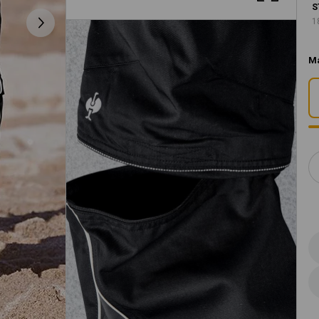
S
1
M