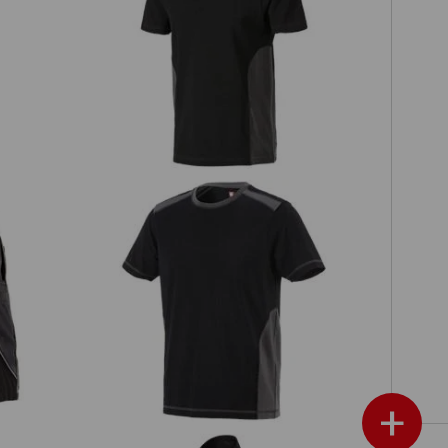
Polo-Shirt cotton e.s.active
T-Shirt cotton e.s.active
+