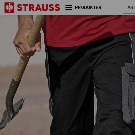
PRODUKTER
Zip-off arbejdsbukser
sort /
e.s.active
antracit