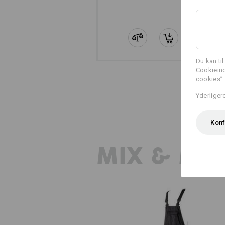
Du kan ti
Cookieind
cookies”.
Yderliger
Konf
MIX & MA