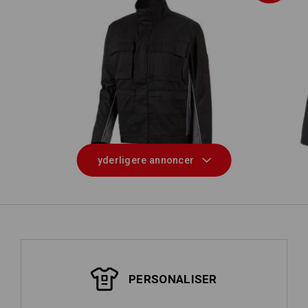
Arbejdsjakke e.s.active
yderligere annoncer
PERSONALISER