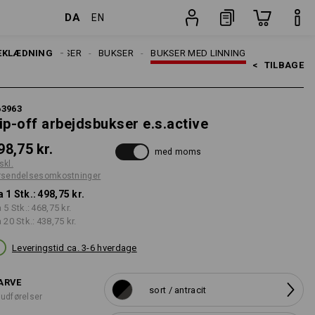
DA
EN
stninger
Stk.
EKLÆDNING
ARBEJDSBUKSER
BUKSER
BUKSER MED LINNING
<   
TILBAGE
63963
ip-off arbejdsbukser e.s.active
98,75 kr.
med moms
skl.
rsendelsesomkostninger
a 1 Stk.:
498,75 kr.
a 5 Stk.:
468,75 kr.
a 20 Stk.:
438,75 kr.
Leveringstid ca. 3-6 hverdage
ARVE
sort / antracit
 udførelser