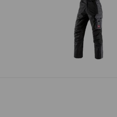
Bukser e.s.active