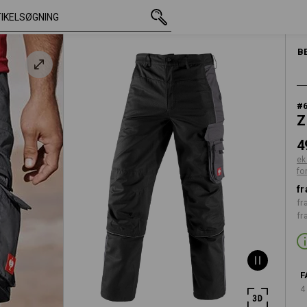
med moms
498,75 kr.
C42
ekskl. forsendelsesomko
HERRER
B
#
Z
4
ek
fo
fr
fr
fr
F
4