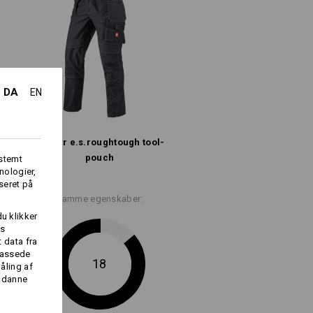
igere information.
DA
EN
Bukser e.s.​roughtough tool-
pouch
fstemt
nologier,
Logoservice
seret på
Samme egenskaber:
du klikker
es
 data fra
lpassede
18
åling af
sådanne