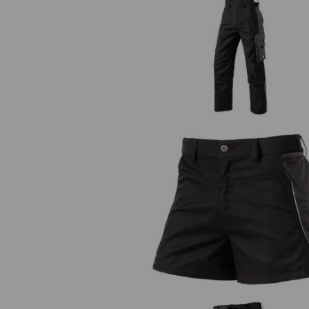
Overall e.s.active
X-shorts e.s.active