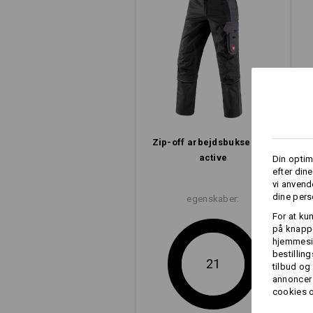
Zip-off arbejds­bukser e.s.​
active
Din optim
efter din
vi anvend
dine pers
egenskaber:
For at ku
på knappe
hjemmesid
bestillin
21
tilbud og
annoncer 
cookies o