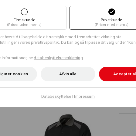
+1 anden egenskab
Firmakunde
Privatkunde
(Priser uden moms)
(Priser med moms)
l enhver tid tilbagekalde dit samtykke med fremadrettet virkning via
stillinger
i vores privatlivspolitik. Du kan også tilpasse dit valg under ”Kon
Sammenlign alle detaljer
e informationer, se
databeskyttelseserklæring
.
igurer cookies
Afvis alle
Accepter al
TCH
Databeskyttelse
|
Impressum