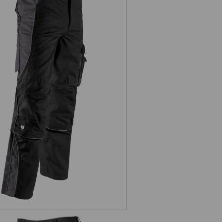
Zip-off arbejdsbukser e.s.active