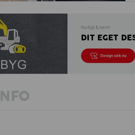
Hurtigt & nemt
DIT EGET DE
Design selv nu
INFO
BESKRIVELSE
DE