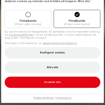
sådanne cookies og metoder ved at klikke på knappen 'Afvis alle'.
Firmakunde
Privatkunde
(Priser uden moms)
(Priser med moms)
Du kan til enhver tid tilbagekalde dit samtykke med fremadrettet virkning
via
Cookieindstillinger
i vores privatlivspolitik. Du kan også tilpasse dit
valg under ”Konfigurer cookies”.
Yderligere informationer, se
databeskyttelseserklæring
.
Konfigurer cookies
Afvis alle
Accepter alle
Databeskyttelse
|
Impressum