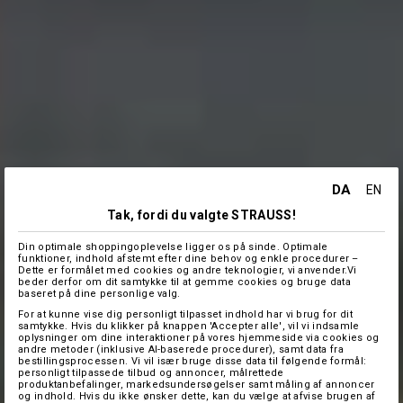
DA
EN
Tak, fordi du valgte STRAUSS!
Din optimale shoppingoplevelse ligger os på sinde. Optimale
funktioner, indhold afstemt efter dine behov og enkle procedurer –
Dette er formålet med cookies og andre teknologier, vi anvender.Vi
beder derfor om dit samtykke til at gemme cookies og bruge data
baseret på dine personlige valg.
For at kunne vise dig personligt tilpasset indhold har vi brug for dit
samtykke. Hvis du klikker på knappen 'Accepter alle', vil vi indsamle
oplysninger om dine interaktioner på vores hjemmeside via cookies og
andre metoder (inklusive AI-baserede procedurer), samt data fra
bestillingsprocessen. Vi vil især bruge disse data til følgende formål:
personligt tilpassede tilbud og annoncer, målrettede
produktanbefalinger, markedsundersøgelser samt måling af annoncer
og indhold. Hvis du ikke ønsker dette, kan du vælge at afvise brugen af