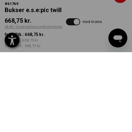
#
61769
Bukser e.s.e:pic twill
668,75 kr.
med moms
ekskl. forsendelsesomkostninger
fra 1 Stk.:
668,75 kr.
fra 3 Stk.:
628,75 kr.
fra 10 Stk.:
598,75 kr.
Leveringstid ca. 3-6
hverdage
FARVE
STØRRELSE
C44
vælg
vælg
mandelbrun
Mængderabat
fra 1 Stk.
fra 3 Stk.
fra 10 Stk.
Besparelser:
Besparelser:
Besparelser: