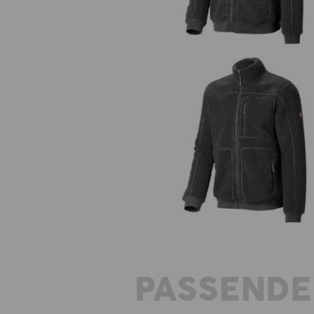
Fiberpelsjakke e.s.e:pic
PASSENDE