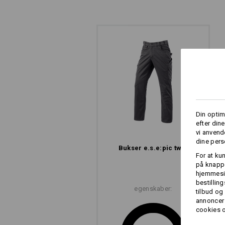
CLIP? JA, SELVF
Kuglepen, skruetrækker eller målebån
ved første øjekast: Indvendigt sørger
Din optim
efter din
vi anvend
dine pers
Bukser e.s.​e:pic twill
For at ku
på knappe
hjemmesid
bestillin
egenskaber:
tilbud og
annoncer 
cookies o