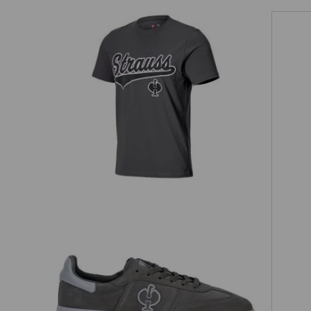
T-Shirt e.s.e:pic
O1 arbejdssko e.s. Brockton low