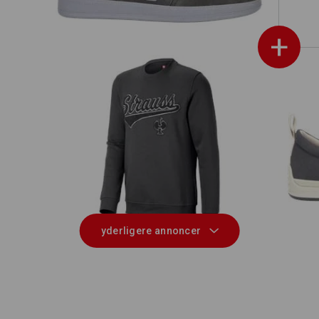
+
Sweatshirt e.s.e:pic
S
yderligere annoncer