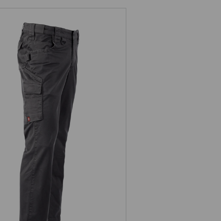
Bukser e.s.e:pic twill