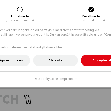
17
14
Firmakunde
Privatkunde
(Priser uden moms)
(Priser med moms)
+3 yderligere egenskaber
+7 yderligere egenskaber
l enhver tid tilbagekalde dit samtykke med fremadrettet virkning via
hårdt
stillinger
i vores privatlivspolitik. Du kan også tilpasse dit valg under ”Kon
 verden.
e informationer, se
databeskyttelseserklæring
.
ke
igurer cookies
Afvis alle
Accepter al
Sammenlign alle detaljer
Databeskyttelse
|
Impressum
TCH