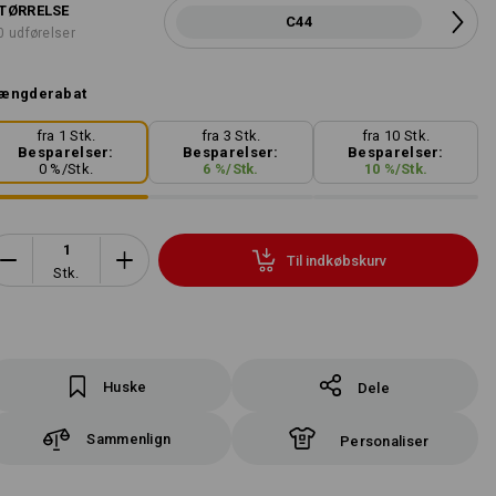
TØRRELSE
C44
0 udførelser
ængderabat
fra 1 Stk.
fra 3 Stk.
fra 10 Stk.
Besparelser:
Besparelser:
Besparelser:
0
%/
Stk.
6
%/
Stk.
10
%/
Stk.
Til indkøbskurv
Stk.
Huske
Dele
Sammenlign
Personaliser