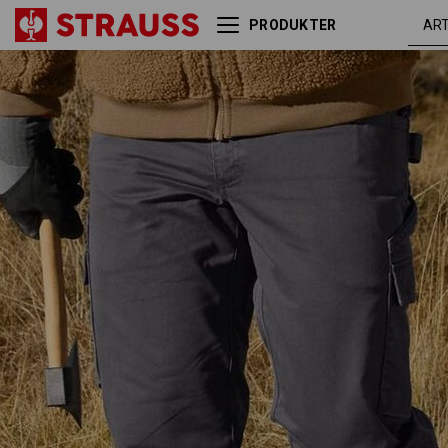
PRODUKTER
Bukser e.s.e:pic twill
karbongrå