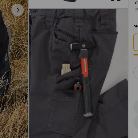
S
2
M