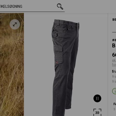
med moms
668,75 kr.
C44
ekskl. forsendelsesomkostni
HERRER
B
#
B
6
ek
fo
fr
fr
fr
F
3