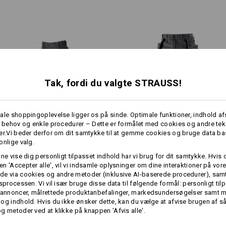
med klap
Meget udsatte steder er forst
Praktiske øjer til karabinhager
ØLGELIG!
Materiale:
d – alt opbevares perfekt her med en klips. Og den diskrete clip tool-t
Overstof
46
%
Bomuld
/
38
%
Elasto
 en fast forstærkning for godt hold. Lille detalje designet på en smart 
Plejeanvisning:
Maskinvask 40 °C
Tak, fordi du valgte STRAUSS!
Tørretumbles skånsomt
Må ikke renses kemisk
ale shoppingoplevelse ligger os på sinde. Optimale funktioner, indhold a
e behov og enkle procedurer – Dette er formålet med cookies og andre tek
1
er.Vi beder derfor om dit samtykke til at gemme cookies og bruge data ba
/
4
onlige valg.
Bukser e.s.​e:pic ripstop
Holster-­bukser e.s.​vintage
mere
nne vise dig personligt tilpasset indhold har vi brug for dit samtykke. Hvis 
n 'Accepter alle', vil vi indsamle oplysninger om dine interaktioner på vor
e via cookies og andre metoder (inklusive AI-baserede procedurer), samt
Individualisering:
gsprocessen. Vi vil især bruge disse data til følgende formål: personligt ti
Samme egenskaber:
Samme egenskaber:
 annoncer, målrettede produktanbefalinger, markedsundersøgelser samt m
Udform selv
og indhold. Hvis du ikke ønsker dette, kan du vælge at afvise brugen af 
g metoder ved at klikke på knappen 'Afvis alle'.