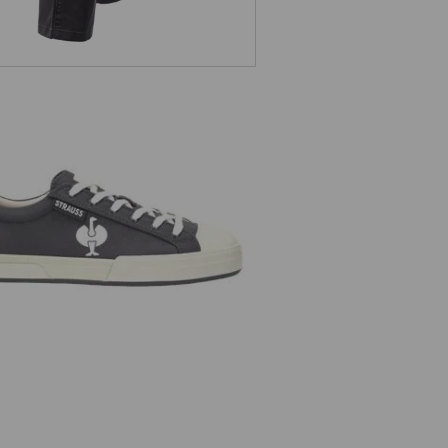
1 sikkerhedssko e.s. Yatala low