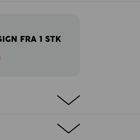
SIGN FRA 1 STK
OMFORT
urfibre og hightech-kunstfibre hånd i