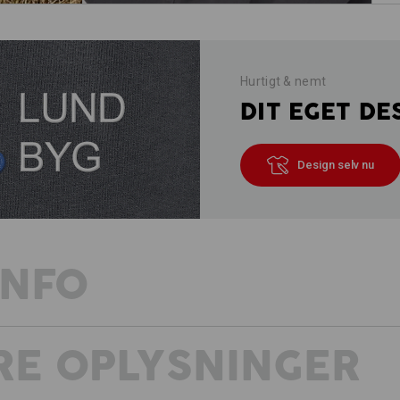
Hurtigt & nemt
DIT EGET DE
Design selv nu
INFO
RE OPLYSNINGER
TWILL-POWER MØDER STRETCH-K
stærke allrounder-arbejdsbukser
Ved disse arbejdsbukser arbejder nat