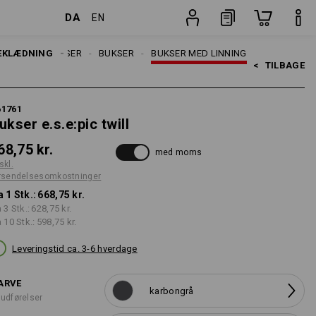
DA
EN
nger
Stk.
EKLÆDNING
ARBEJDSBUKSER
BUKSER
BUKSER MED LINNING
<   
TILBAGE
61761
ukser e.s.e:pic twill
68,75 kr.
med moms
skl.
rsendelsesomkostninger
a 1 Stk.:
668,75 kr.
a 3 Stk.:
628,75 kr.
a 10 Stk.:
598,75 kr.
Leveringstid ca. 3-6 hverdage
ARVE
karbongrå
 udførelser