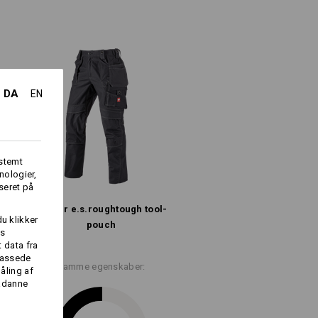
ærket med 3-dobbelte syninger
aske er mere robust, end det syner
multiester
/
16
%
Polyamid
(ca. 315 g/m²)
måde.
DA
EN
Må ikke bleges
Stryges koldt
fstemt
nologier,
seret på
Bukser e.s.​roughtough tool-
du klikker
pouch
es
 data fra
lpassede
Samme egenskaber:
åling af
Logoservice
sådanne