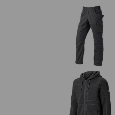
Bukser e.s.e:pic ripstop
Fiberpels hættejakke e.s.e:pic