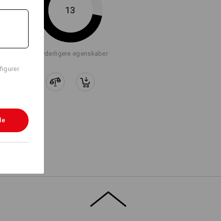
13
+8 yderligere egenskaber
figurer
le
til kollektionen